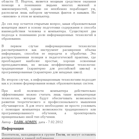
области П. Нортон, является мощным средством оказания
помощи в понимании людьми многих явлений и
закономерностей, однако он неизбежно порабощает ум,
располагая лишь набором заученных фактов и навыков. Но
«виновен» в этом не компьютер.
До сих пор остается открытым вопрос, какая образовательная
концепция ляжет в основу подготовки содержания и способа
взаимодействия человека и компьютера. Существуют два
подхода к пониманию роли информационных технологий в
образовании.
В первом случае информационные технологии
рассматриваются как инструмент расширения объема
информации, способов ее передачи и обработки. Это
распространенная позиция в педагогической практике, где
преобладают наиболее простые, хорошо освоенные
преподавателями, но весьма неэффективные технологии:
традиционные (характерно для российской школы) и
программированные (характерно для западных школ).
Во втором случае, к информационным технологиям подходят
как к условию формирования новых образовательных систем.
При всей полезности компьютера действительно
эффективными можно считать лишь такие компьютерные
технологии, которые будут обеспечивать возможности
развития теоретического и профессионального мышления
обучающегося. А для этого необходимо не просто усиливать
с помощью компьютера возможности традиционного или
программированного обучения, а проектировать
принципиально иной тип обучения.
Автор -
DARK-ADMIN
, дата - 7.02.2012
Информация
Посетители, находящиеся в группе
Гости
, не могут оставлять
комментарии к данной публикации.