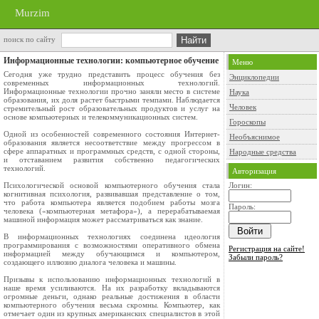
Murzim
поиск по сайту
Информационные технологии: компьютерное обучение
Меню
Сегодня уже трудно представить процесс обучения без
Энциклопедии
современных информационных технологий.
Информационные технологии прочно заняли место в системе
Наука
образования, их доля растет быстрыми темпами. Наблюдается
Человек
стремительный рост образовательных продуктов и услуг на
основе компьютерных и телекоммуникационных систем.
Гороскопы
Одной из особенностей современного состояния Интернет-
Необъяснимое
образования является несоответствие между прогрессом в
сфере аппаратных и программных средств, с одной стороны,
Народные средства
и отставанием развития собственно педагогических
технологий.
Авторизация
Психологической основой компьютерного обучения стала
Логин:
когнитивная психология, развивавшая представление о том,
что работа компьютера является подобием работы мозга
Пароль:
человека («компьютерная метафора»), а перерабатываемая
машиной информация может рассматриваться как знание.
В информационных технологиях соединена идеология
программирования с возможностями оперативного обмена
Регистрация на сайте!
информацией между обучающимся и компьютером,
Забыли пароль?
создающего иллюзию диалога человека и машины.
Призывы к использованию информационных технологий в
наше время усиливаются. На их разработку вкладываются
огромные деньги, однако реальные достижения в области
компьютерного обучения весьма скромны. Компьютер, как
отмечает один из крупных американских специалистов в этой