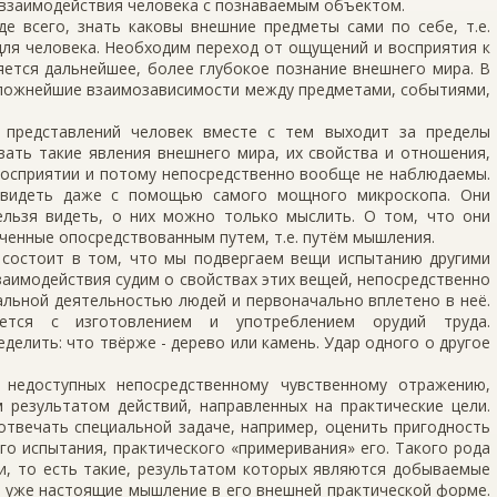
взаимодействия человека с познаваемым объектом.
е всего, знать каковы внешние предметы сами по себе, т.е.
для человека. Необходим переход от ощущений и восприятия к
ется дальнейшее, более глубокое познание внешнего мира. В
 сложнейшие взаимозависимости между предметами, событиями,
 представлений человек вместе с тем выходит за пределы
авать такие явления внешнего мира, их свойства и отношения,
восприятии и потому непосредственно вообще не наблюдаемы.
увидеть даже с помощью самого мощного микроскопа. Они
ельзя видеть, о них можно только мыслить. О том, что они
ченные опосредствованным путем, т.е. путём мышления.
состоит в том, что мы подвергаем вещи испытанию другими
взаимодействия судим о свойствах этих вещей, непосредственно
льной деятельностью людей и первоначально вплетено в неё.
тся с изготовлением и употреблением орудий труда.
елить: что твёрже - дерево или камень. Удар одного о другое
 недоступных непосредственному чувственному отражению,
 результатом действий, направленных на практические цели.
отвечать специальной задаче, например, оценить пригодность
о испытания, практического «примеривания» его. Такого рода
и, то есть такие, результатом которых являются добываемые
й уже настоящие мышление в его внешней практической форме.