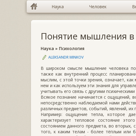
Наука
Человек
В
Понятие мышления в
Наука
»
Психология
ALEKSANDR MINKOV
В широком смысле мышление человека пон
также как внутренний процесс планирован
мыслим, с этой точки зрения, означает, ка
нем и как используем эти знания для управ
учитывать его связь с другими психическими
Всякое познание начинается с ощущений, во
непосредственно наблюдаемой нами действ
различных предметов, событий, явлений, их 
Например: ощущение тепла, которое дае
характеризует тепловое состояние этог
состоянием данного предмета, во вторых, с
того, к каким телам - более тёплым или б