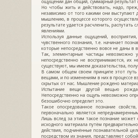
ощущении дан общий, суммарный результат 
Но чтобы жить и действовать, надо, прежд
независимо от того какими они выступают 
мышлению, в процессе которого осуществля
результате удается расчленить, распутать
явлениями.
Используя данные ощущений, восприятия,
чувственного познания, т.е. начинает позн
которые непосредственно вовсе не даны в 
Так, элементарные частицы невозможно 
непосредственно не воспринимаются, их н
существуют, мы имеем доказательства, полу
В самом общем своем принципе этот путь 
вещами, и по изменениям в них в процессе 
скрытых от нас. Мышление рождено материа
Испытание вещи другой вещью рождае
Непосредственно на ощупь невозможно опред
безошибочно определит это.
Такое опосредованное познание свойств,
первоначально является непреднамеренным
Лишь вслед за этим такое познание может 
исходного материала путём предварительног
действия, подчинённые познавательной цел
посредством их знания, представляют собо