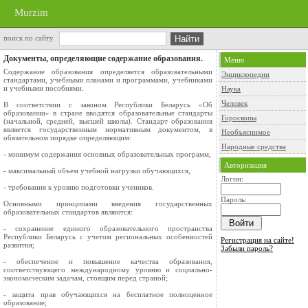
Murzim
поиск по сайту
Документы, определяющие содержание образования.
Меню
Содержание образования определяется образовательными
Энциклопедии
стандартами, учебными планами и программами, учебниками
и учебными пособиями.
Наука
Человек
В соответствии с законом Республики Беларусь «Об
образовании» в стране вводятся образовательные стандарты
Гороскопы
(начальной, средней, высшей школы). Стандарт образования
является государственным нормативным документом, в
Необъяснимое
обязательном порядке определяющим:
Народные средства
- минимум содержания основных образовательных программ,
Авторизация
- максимальный объем учебной нагрузки обучающихся,
Логин:
- требования к уровню подготовки учеников.
Пароль:
Основными принципами введения государственных
образовательных стандартов являются:
- сохранение единого образовательного пространства
Республики Беларусь с учетом региональных особенностей
Регистрация на сайте!
развития;
Забыли пароль?
- обеспечение и повышение качества образования,
соответствующего международному уровню и социально-
экономическим задачам, стоящим перед страной;
- защита прав обучающихся на бесплатное полноценное
образование;