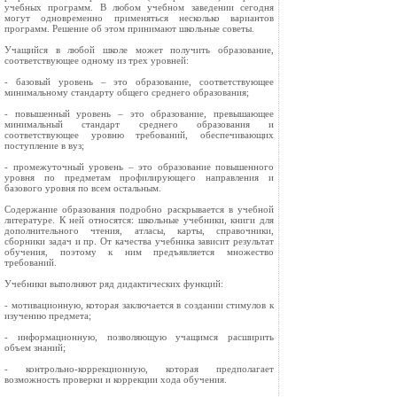
учебных программ. В любом учебном заведении сегодня
могут одновременно применяться несколько вариантов
программ. Решение об этом принимают школьные советы.
Учащийся в любой школе может получить образование,
соответствующее одному из трех уровней:
- базовый уровень – это образование, соответствующее
минимальному стандарту общего среднего образования;
- повышенный уровень – это образование, превышающее
минимальный стандарт среднего образования и
соответствующее уровню требований, обеспечивающих
поступление в вуз;
- промежуточный уровень – это образование повышенного
уровня по предметам профилирующего направления и
базового уровня по всем остальным.
Содержание образования подробно раскрывается в учебной
литературе. К ней относятся: школьные учебники, книги для
дополнительного чтения, атласы, карты, справочники,
сборники задач и пр. От качества учебника зависит результат
обучения, поэтому к ним предъявляется множество
требований.
Учебники выполняют ряд дидактических функций:
- мотивационную, которая заключается в создании стимулов к
изучению предмета;
- информационную, позволяющую учащимся расширить
объем знаний;
- контрольно-коррекционную, которая предполагает
возможность проверки и коррекции хода обучения.