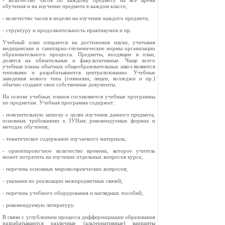
- количество часов по каждому предмету на все время
обучения и на изучение предмета в каждом классе;
- количество часов в неделю на изучение каждого предмета;
- структуру и продолжительность практикумов и пр.
Учебный план опирается на достижения науки, учитывая
медицинские и санитарно-гигиенические нормы организации
образовательного процесса. Предметы, входящие в план,
делятся на обязательные и факультативные. Чаще всего
учебные планы обычных общеобразовательных школ являются
типовыми и разрабатываются централизованно. Учебные
заведения нового типа (гимназии, лицеи, колледжи и пр.)
обычно создают свои собственные документы.
На основе учебных планов составляются учебные программы
по предметам. Учебная программа содержит:
- пояснительную записку о целях изучения данного предмета,
основных требованиях к ЗУНам; рекомендуемых формах и
методах обучения;
- тематическое содержание изучаемого материала;
- ориентировочное количество времени, которое учитель
может потратить на изучение отдельных вопросов курса;
- перечень основных мировоззренческих вопросов;
- указания по реализации межпредметных связей;
- перечень учебного оборудования и наглядных пособий;
- рекомендуемую литературу.
В связи с углублением процесса дифференциации образования
разрабатываются различные (альтернативные) варианты