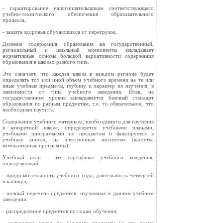
- гарантирование налогоплательщикам соответствующего
учебно-технического обеспечения образовательного
процесса;
- защита здоровья обучающихся от перегрузок.
Деление содержания образования на государственный,
региональный и школьный компоненты закладывает
нормативные основы большой вариативности содержания
образования в школах разного типа.
Это означает, что каждая школа в каждом регионе будет
определять тот или иной объем учебного времени на те или
иные учебные предметы, глубину и характер их изучения, в
зависимости от типа учебного заведения. Итак, на
государственном уровне закладывается базовый стандарт
образования по разным предметам, т.е. то обязательное, что
необходимо изучить.
Содержание учебного материала, необходимого для изучения
в конкретной школе, определяется учебными планами,
учебными программами по предметам и фиксируется в
учебных книгах, на электронных носителях (кассеты,
компьютерные программы).
Учебный план – это сертификат учебного заведения,
определяющий:
- продолжительность учебного года, длительность четвертей
и каникул;
- полный перечень предметов, изучаемых в данном учебном
заведении;
- распределение предметов по годам обучения;