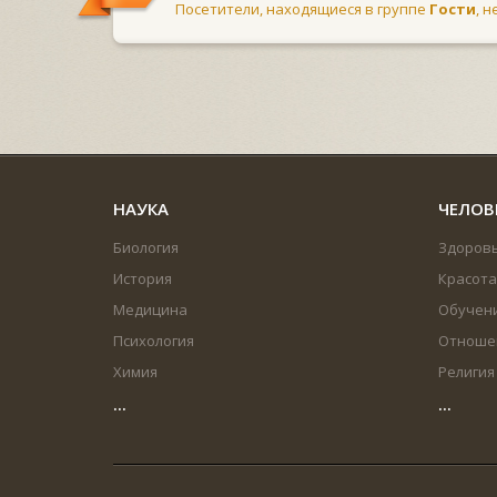
Посетители, находящиеся в группе
Гости
, 
НАУКА
ЧЕЛОВ
Биология
Здоров
История
Красота
Медицина
Обучен
Психология
Отноше
Химия
Религия
...
...