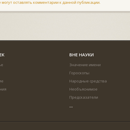
не могут оставлять комментарии к данной публикации.
ЕК
ВНЕ НАУКИ
ье
Значение имени
Гороскопы
ие
Народные средства
ния
Необъяснимое
Предсказатели
...