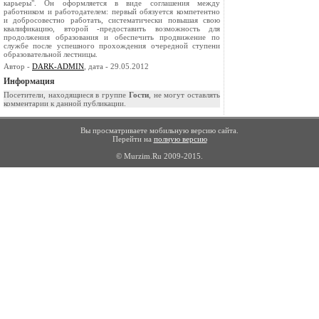
карьеры". Он оформляется в виде соглашения между
работником и работодателем: первый обязуется компетентно
и добросовестно работать, систематически повышая свою
квалификацию, второй -предоставить возможность для
продолжения образования и обеспечить продвижение по
службе после успешного прохождения очередной ступе­ни
образовательной лестницы.
Автор -
DARK-ADMIN
, дата - 29.05.2012
Информация
Посетители, находящиеся в группе
Гости
, не могут оставлять
комментарии к данной публикации.
Вы просматриваете мобильную версию сайта.
Перейти на
полную версию
© Murzim.Ru 2009-2015.