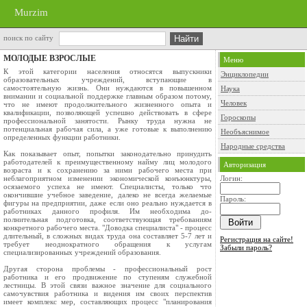
Murzim
поиск по сайту
МОЛОДЫЕ ВЗРОСЛЫЕ
Меню
К этой категории населения относятся вы­пускники
Энциклопедии
образовательных учреждений, вступающие в
самостоятельную жизнь. Они нуждаются в повышенном
Наука
внимании и социальной поддержке главным образом потому,
Человек
что не имеют продолжительного жизненного опыта и
квалификации, позволяющей успешно действовать в сфере
Гороскопы
профессиональной за­нятости. Рынку труда нужна не
потенциальная рабочая сила, а уже готовые к выполнению
Необъяснимое
определенных функции работники.
Народные средства
Как показывает опыт, попытки законодательно принудить
работодателей к преимущественному найму лиц молодого
Авторизация
возраста и к сохранению за ними рабочего места при
неблагоприятном изменении экономической конъюнктуры,
Логин:
осязаемого успеха не имеют. Специалисты, только что
окончившие учебное заведение, далеко не всегда желаемые
Пароль:
фигуры на предприятии, даже если оно реально нуждается в
работниках данного профиля. Им необходима до­
полнительная подготовка, соответствующая требованиям
конкретного рабочего места. "Доводка специалиста" - процесс
длительный, в сложных видах труда она составляет 5-7 лет и
Регистрация на сайте!
требует не­однократного обращения к услугам
Забыли пароль?
специализированных учреждений образования.
Другая сторона проблемы - профессиональный рост
работника и его продвижение по ступеням служебной
лестницы. В этой связи важное значение для социального
самочувствия работника и видения им своих перспектив
имеет комплекс мер, составляющих процесс "планирования