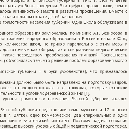
ого возраста. В Вятской губернии в 1913 г. 39,9 % детей
сещать учебные заведения. Эти цифры гораздо выше, чем в
алось активностью земств в развитии просвещения. Вместе с
 незначительном охвате детей начальным
не грамотности населения губернии. Одна школа обслуживала в
дного образования заключалась, по мнению А.Г. Безносова, в
ространению народного образования в России в начале ХХ в.,
ю количества школ, не приняв параллельно с этим меры к
х достаточным как общим, так и специальным педагогическим
 а также посредством преобразования гимназий. Поспешность
лищ объяснялась тем, что решение проблем образования могло
Вятской губернии – в руки духовенства), что признавалось
имназий должно было быть направлено на подготовку кадров,
оцесс в народных школах, т. е. в школах, которые готовили
тельности в условиях деревенской жизни [1].
 уровня грамотности населения Вятской губернии являлся
 Вятской губернии представляли семь мужских и 17 женских
е в г. Вятке), одно коммерческое, два епархиальных и одно
минарии и учительский институт. Поэтому задача создания
ивающих высокий уровень общей и педагогической подготовки,