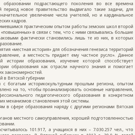
 образовании подрастающего поколения во все времена
 период новое правительство выдвигало такие задачи, для
начительное увеличение числа учителей, но и кардинальное
ских кадров.
 имевшимся практическим опытом работы земских школ второй
е «повышенных» в связи с тем, что с ними связывались большие
аковыми фактически становились лишь те из них, в которых
разование.
понятия «местная история» для обозначения генезиса территорий
равление, а местность придает ему частное русло». Данное
й истории образования, изучение которой способствует
рии образования как отрасли научного знания и помогает
их закономерностей.
й в Вятской губернии
и с богатым историкокультурным прошлым региона, опытом
влено на то, чтобы проанализировать основные направления,
фессионального педагогического образования в конкретном
них механизмов становления этой системы.
ям в сфере образования наряду с другими регионами Вятская
рганов местного самоуправления, хорошей подготовленностью
овании.
считывалось 101.917, а учащихся в них – 7.030.257 чел., что