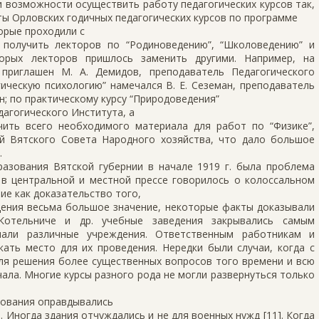
 возможности осуществить работу педагогических курсов так,
ты Орловских годичных педагогических курсов по программе
орые проходили с
ось получить лекторов по “Родиноведению”, “Школоведению” и
торых лекторов пришлось заменить другими. Например, на
 приглашен М. А. Демидов, преподаватель Педагогического
огическую психологию” намечался В. Е. Сеземан, преподаватель
ин; по практическому курсу “Природоведения”
дагогического Института, а
чить всего необходимого материала для работ по “Физике”,
й Вятского Совета Народного хозяйства, что дало большое
.
разования Вятской губернии в начале 1919 г. была проблема
 в центральной и местной прессе говорилось о колоссальном
ие как доказательство того,
щения весьма большое значение, некоторые факты доказывали
 Котельниче и др. учебные заведения закрывались самым
мали различные учреждения. Ответственным работникам и
ать место для их проведения. Нередки были случаи, когда с
ля решения более существенных вопросов того времени и всю
чала. Многие курсы разного рода не могли развернуться только
вования оправдывались
 Иногда здания отчуждались и не для военных нужд [11]. Когда