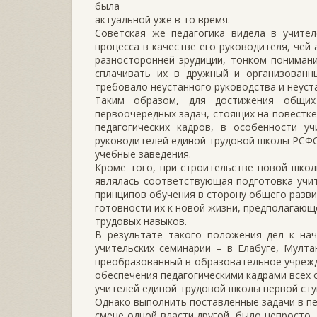
была
актуальной уже в то время.
Советская же педагогика видела в учител
процесса в качестве его руководителя, чей
разносторонней эрудиции, тонком понимани
сплачивать их в дружный и организованн
требовало неустанного руководства и неуст
Таким образом, для достижения общих
первоочередных задач, стоящих на повестке
педагогических кадров, в особенности уч
руководителей единой трудовой школы РСФ
учебные заведения.
Кроме того, при строительстве новой шко
являлась соответствующая подготовка учит
принципов обучения в сторону общего разви
готовности их к новой жизни, предполагаю
трудовых навыков.
В результате такого положения дел к нач
учительских семинарии – в Елабуге, Мултан
преобразованный в образовательное учрежд
обеспечения педагогическими кадрами всех 
учителей единой трудовой школы первой сту
Однако выполнить поставленные задачи в п
смене одной власти другой, было непросто.