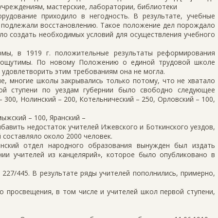
учреждениям, мастерские, лаборатории, библиотеки
орудование приходило в негодность. В результате, учебные
е подлежали восстановлению. Такое положение дел порождало
яло создать необходимых условий для осуществления учебного
рмы, в 1919 г. положительные результаты реформирования
 ощутимы. По новому Положению о единой трудовой школе
 удовлетворить этим требованиям она не могла.
не, многие школы закрывались только потому, что не хватало
рвой ступени по уездам губернии было свободно следующее
– 300, Нолинский – 200, Котельнический – 250, Орловский – 100,
мыжский – 100, Яранский –
прибавить недостаток учителей Ижевского и Боткинского уездов,
 составляло около 2000 человек.
рнский отдел народного образования вынужден был издать
ии учителей из канцелярий», которое было опубликовано в
№ 227/445. В результате ряды учителей пополнились, примерно,
 просвещения, в том числе и учителей школ первой ступени,