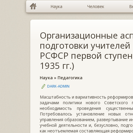
Наука
Человек
В
Организационные ас
подготовки учителей
РСФСР первой ступени
1935 гг.)
Наука
»
Педагогика
DARK-ADMIN
Масштабность и вариативность реформиров
задачами политики нового Советского 
необходимость проведения существенн
Потребовалось установление новых от
управления образованием, развертывание и
учебной деятельности и, безусловно, под
как неотъемлемая составляющая реформиро