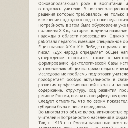
Основополагающая роль в воспитании и
отводилась учителю. В постреволюционный
решения которых требовалось не только з
изменение подходов к подготовке педагогиче
Потребность в этом была обусловлена уже
половины ХIХ в., которые получили названи
надежды в области просвещения. Однако т
работали педагоги, имевшие специальное об
Еще в начале ХIХ в. К.Н. Лебедев в рамках 
писал: «Дух народа определяет общее нап
утверждение относится также к местно
формированию фактологической базы исто
установлению общих историко-педагогическ
Исследование проблемы подготовки учителе
приобретает особую актуальность в связ
развития профессиональной школы и напра
содержание, структуру, ход развития про
регионе России, выявить специфику внутрен
Следует отметить, что по своим показател
губерния была в числе передовых.
Во многом это объяснялось активностью о
учителей и потребностью населения в образ
Так, в 1913 г. в России начальных школ на