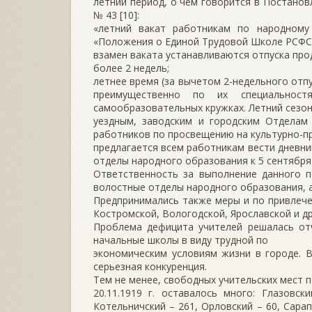
летний период, о чем говорится в Постанов
№ 43 [10]:
«летний вакат работникам по народному
«Положения о Единой Трудовой Школе РСФС
взамен ваката устанавливаются отпуска пр
более 2 недель;
летнее время (за вычетом 2-недельного от
преимущественно по их специальност
самообразовательных кружках. Летний сезон 
уездным, заводским и городским Отделам
работников по просвещению на культурно-пр
предлагается всем работникам вести дневни
отделы народного образования к 5 сентября 1
Ответственность за выполнение данного по
волостные отделы народного образования, 
Предпринимались также меры и по привлечен
Костромской, Вологодской, Ярославской и др.
Проблема дефицита учителей решалась отч
начальные школы в виду трудной по
экономическим условиям жизни в городе. 
серьезная конкуренция.
Тем не менее, свободных учительских мест п
20.11.1919 г. оставалось много: Глазовс
Котельничский – 261, Орловский – 60, Сарап