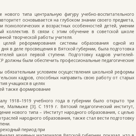
е нового типа центральную фигуру учебно-воспитательного
 авторитет основывается на глубоком знании своего предмета,
и психологических и возрастных особенностей детей, умении
ый коллектив. В связи с этим обучение в советской школе
анной творческой работы учителя.
 целей реформирования системы образования одной из
 дня в деле просвещения в Вятской губернии, была подготовка
ителей школ первой ступени. Подготовку кадров учителей-
СР должны были обеспечить профессиональные педагогические
лы обязательным условием осуществления школьной реформы
ельских кадров, способных направить свою работу от старых
тия учащихся в целях
щей также формирование
алу 1918–1919 учебного года в губернии было открыто три
е, Малмыже [3]. С 1919 г. Вятский педагогический институт,
ение нового типа – Институт народного образования, с целью
отраслей народного образования, также стал вести подготовку
пени.
ереходный период при
 Анализ архивных материалов Вятской губернии, показал, что в