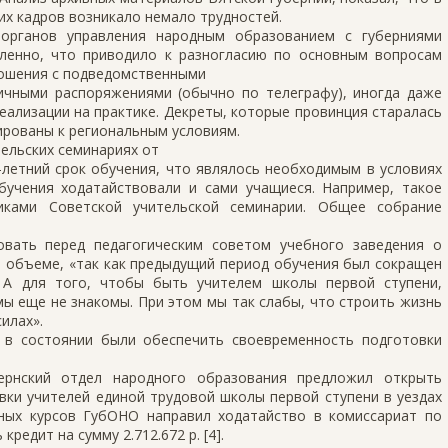
х кадров возникало немало трудностей.
 органов управления народным образованием с губерниями
ленно, что приводило к разногласию по основным вопросам
ношения с подведомственными
ичными распоряжениями (обычно по телеграфу), иногда даже
еализации на практике. Декреты, которые провинция старалась
ированы к региональным условиям.
тельских семинариях от
 5-летний срок обучения, что являлось необходимым в условиях
бучения ходатайствовали и сами учащиеся. Например, такое
иками Советской учительской семинарии. Общее собрание
вовать перед педагогическим советом учебного заведения о
м объеме, «так как предыдущий период обучения был сокращен
. А для того, чтобы быть учителем школы первой ступени,
мы еще не знакомы. При этом мы так слабы, что строить жизнь
илах».
 в состоянии были обеспечить своевременность подготовки
ернский отдел народного образования предложил открыть
вки учителей единой трудовой школы первой ступени в уездах
чных курсов ГубОНО направил ходатайство в комиссариат по
едит на сумму 2.712.672 р. [4].