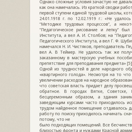
Однако сложные условия зачастую не давали
как она намечалась. Из краткой сводки рабо
первой ступени единой трудовой школы, кот
24.01.1918 г. по 12.02.1919 г.: «Не удал
“Методике трудовых процессов”, а неко
“Педагогическое рисование и лепку” был
Института, а вел А. И. Столбов; на “Педаг
Педагогического Института, а вел Г. Ф. Шуб
намечался Н. И. Чистяков, преподаватель Пе
вел А. В Теймер. Не удалось так же полу
заказанному в мастерскую учебных пособи
препятствие для преподавания предмета» [5]
Одной из трудностей в деле народного об
«квартирного голода». Несмотря на то что
увеличении расходов на народное образован
что советская власть придает делу просве
обратное. В городах Вятке, Советске,
бесцеремонным образом, а здания зани
заведующим курсами часто приходилось иск
трудом найденное помещение отдавалось д
работу по поиску приходилось начинать сна
потому, что не
было подходящих помещений. Все бесчинст
близостью фронта и нуждами Красной армии.