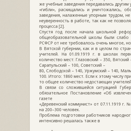
же учебные заведения передавались другим 
«гибли», расхищались и уничтожались, об
заведения, налаженные упорным трудом, н
неуверенность в работе, так как не позвол
процесса [2].
Спустя год после начала школьной рефо
общеобразовательной школы были слабо
РСФСР от нее требовалось очень многое, но
В Вятской губернии, как и в целом по стра
учителей. На 01.09.1919 г. в школах пе
количество мест: Глазовский – 350, Вятский 
Сарапульский – 100, Советский –
80, Слободской – 140, Уржумский – 140, Мал
100. Итого: 1860 мест. Если к этому числу 
то общее количество недостающих учителей
В связи со сложившейся ситуацией Губе
обязательное Постановление «Об извлечен
газете
«Деревенский коммунист» от 07.11.1919 г. 
на 200–300 человек.
Проблема подготовки работников народного
интенсивно решалась также в