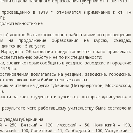
лении Отдела народного образования губернии от 11.06.1919 г.
 просвещению в 1919 г. отменяется (Примечание к ст. 14
Р);
одолжительностью не
пуска) должно быть использовано работниками по просвещению
ям на продолжение образования на курсах, съездах,
длится до 15 августа;
 Народного Образования предоставляется право привлекать
осветительную работу и не по их специальности;
ки, сводки которых сообщать в уездные, заводские и городские
919 г.».
становления возлагалась на уездные, заводские, городские,
а также школьные и библиотечные советы.
ию учителей из других губерний (Петербургской, Московской,
).
асти за счет студентов и курсисток, которые «двинулись» в
В результате чего работавшему учительству была составлена
о уездам губернии на
кий – 258, Вятский – 120, Ижевский – 50, Нолинский – 190,
ульский – 100, Советский – 11, Слободской – 100, Уржумский –