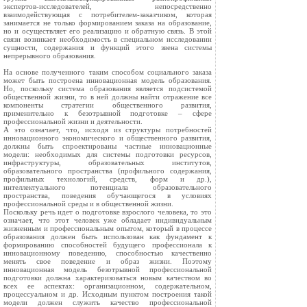
экспертов-исследователей, непосредственно
взаимодействующая с потребителем-заказчиком, которая
занимается не только формированием заказа на образование,
но и осуществляет его реализацию и обратную связь. В этой
связи возникает необходимость в специальном исследовании
сущности, содержания и функций этого звена системы
непрерывного образования.
На основе полученного таким способом социального заказа
может быть построена инновационная модель образования.
Но, поскольку система образования является подсистемой
общественной жизни, то в ней должны найти отражение все
компоненты стратегии общественного развития,
применительно к безотрывной подготовке – сфере
профессиональной жизни и деятельности.
А это означает, что, исходя из структуры потребностей
инновационного экономического и общественного развития,
должны быть спроектированы частные инновационные
модели: необходимых для системы подготовки ресурсов,
инфраструктуры, образовательных институтов,
образовательного пространства (профильного содержания,
профильных технологий, средств, форм и др.),
интеллектуального потенциала образовательного
пространства, поведения обучающегося в условиях
профессиональной среды и в общественной жизни.
Поскольку речь идет о подготовке взрослого человека, то это
означает, что этот человек уже обладает индивидуальным
жизненным и профессиональным опытом, который в процессе
образования должен быть использован как фундамент к
формированию способностей будущего профессионала к
инновационному поведению, способностью качественно
менять свое поведение и образ жизни. Поэтому
инновационная модель безотрывной профессиональной
подготовки должна характеризоваться новым качеством во
всех ее аспектах: организационном, содержательном,
процессуальном и др. Исходным пунктом построения такой
модели должен служить качество профессиональной