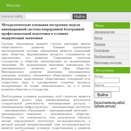
Murzim
поиск по сайту
Методологические основания построения модели
Меню
инновационной системы непрерывной безотрывной
Энциклопедии
профессиональной подготовки в условиях
модернизации экономики
Наука
Систему образования принято считать ключевым звеном
Человек
общественного развития. Главным ориентиром
Гороскопы
проектирования системы образования является социальный
заказ общества, формирование которого основывается на
Необъяснимое
перспективах его развития. Современная стратегия
государства и общества ориентирована на модернизацию
Народные средства
экономики. Но модернизация экономики невозможна без
инновационного развития всех сфер общества.
Авторизация
Инновационное развитие экономики, инновационное
поведение человека, обновленное общественное сознание и
Логин:
формирование нравственных общественных отношений есть
сущностное ядро и одновременно стержень процесса
Пароль:
модернизации не только экономического, но и в целом
развития общества и государства.
Необходимым условием реализации этой стратегии является
выполнение целого ряда взаимосвязанных результатов
Регистрация на сайте!
созидательной деятельности: инновационные ресурсы –
Забыли пароль?
инновационная инфраструктура – инновационные институты
– инновационное образование – инновационный интеллект –
инновационное поведение – инновационное общество.
Очевидно, что совокупность этих результатов образует
вполне определенную логическую последовательность, в
которой каждый предшествующий член последовательности
является необходимым условием существования и развития