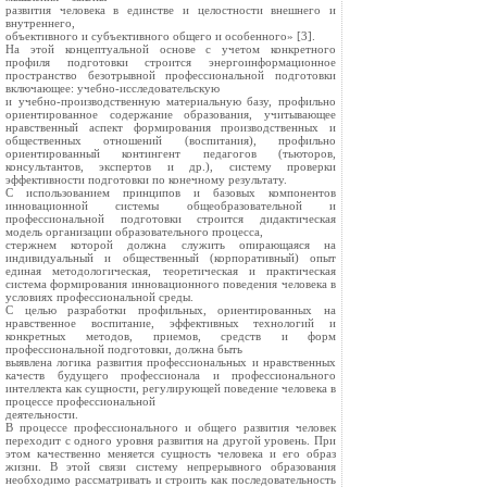
развития человека в единстве и целостности внешнего и
внутреннего,
объективного и субъективного общего и особенного» [3].
На этой концептуальной основе с учетом конкретного
профиля подготовки строится энергоинформационное
пространство безотрывной профессиональной подготовки
включающее: учебно-исследовательскую
и учебно-производственную материальную базу, профильно
ориентированное содержание образования, учитывающее
нравственный аспект формирования производственных и
общественных отношений (воспитания), профильно
ориентированный контингент педагогов (тьюторов,
консультантов, экспертов и др.), систему проверки
эффективности подготовки по конечному результату.
С использованием принципов и базовых компонентов
инновационной системы общеобразовательной и
профессиональной подготовки строится дидактическая
модель организации образовательного процесса,
стержнем которой должна служить опирающаяся на
индивидуальный и общественный (корпоративный) опыт
единая методологическая, теоретическая и практическая
система формирования инновационного поведения человека в
условиях профессиональной среды.
С целью разработки профильных, ориентированных на
нравственное воспитание, эффективных технологий и
конкретных методов, приемов, средств и форм
профессиональной подготовки, должна быть
выявлена логика развития профессиональных и нравственных
качеств будущего профессионала и профессионального
интеллекта как сущности, регулирующей поведение человека в
процессе профессиональной
деятельности.
В процессе профессионального и общего развития человек
переходит с одного уровня развития на другой уровень. При
этом качественно меняется сущность человека и его образ
жизни. В этой связи систему непрерывного образования
необходимо рассматривать и строить как последовательность