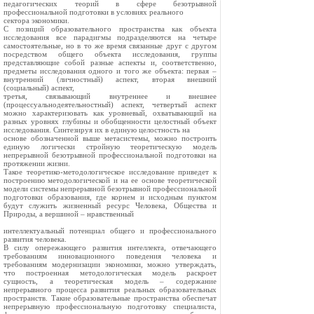
педагогических теорий в сфере безотрывной
профессиональной подготовки в условиях реального
сектора экономики.
С позиций образовательного пространства как объекта
исследования все парадигмы подразделяются на четыре
самостоятельные, но в то же время связанные друг с другом
посредством общего объекта исследования, группы
представляющие собой разные аспекты и, соответственно,
предметы исследования одного и того же объекта: первая –
внутренний (личностный) аспект, вторая внешний
(социальный) аспект,
третья, связывающий внутреннее и внешнее
(процессуальнодеятельностный) аспект, четвертый аспект
можно характеризовать как уровневый, охватывающий на
разных уровнях глубины и обобщенности целостный объект
исследования. Синтезируя их в единую целостность на
основе обозначенной выше метасистемы, можно построить
единую логически стройную теоретическую модель
непрерывной безотрывной профессиональной подготовки на
протяжении жизни.
Такое теоретико-методологическое исследование приведет к
построению методологической и на ее основе теоретической
модели системы непрерывной безотрывной профессиональной
подготовки образования, где корнем и исходным пунктом
будут служить жизненный ресурс Человека, Общества и
Природы, а вершиной – нравственный
интеллектуальный потенциал общего и профессионального
развития человека.
В силу опережающего развития интеллекта, отвечающего
требованиям инновационного поведения человека и
требованиям модернизации экономики, можно утверждать,
что построенная методологическая модель раскроет
сущность, а теоретическая модель – содержание
непрерывного процесса развития реальных образовательных
пространств. Такие образовательные пространства обеспечат
непрерывную профессиональную подготовку специалиста,