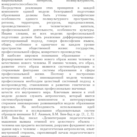
национальных интересов, поликультурности,
конкурентоспособности.
Посредством реализации этих принципов в каждой
компоненте единой модели безотрывной подготовки
образования должны быть учтены специфические
особенности единого поликультурного пространства,
региона, территории, ресурсов, народонаселения,
производственного и человеческого капитала,
профессиональной деятельности, особенности культуры.
Иными словами, во всех моделях профессиональной
подготовки должен быть реализован дифференцированно-
интегрированный подход, говоря философским языком,
общее, особенное и единичное на каждом уровне
пространства общественной жизни: государства,
профессиональной сферы, конкретного производства.
В наиболее широком понимании образование – это
формирование качественно нового образа жизни человека и
качественно нового человека. И именно человек, его образ,
развитие этого образа являются системообразующим и
стержневым факторами системы образования и сферы
профессиональной жизни. Поэтому к построению
качественно новой – инновационной модели человека-
профессионала необходим целостный системный подход к
воспроизводству, становлению и развитию генетически и
исторически обусловленных профессионально значимых
качеств его внутреннего мира. Ключевым звеном в этой
модели должен служить антропогенез, который явится
системообразующим компонентом и интегрирующим
стержнем инновационно развивающейся модели образования
взрослых. На необходимость использования идей
антропологии в исследовании образовательных систем
обращали внимание Б.Г. Ананьев, Б.М. Бим-Бад и др. [1, 2, 3].
Б.М. Бим-Бад писал: «Дезинтеграция педагогического
мышления вызвана отменой его целостного объекта –
человека как предмета воспитания, разрушен фундамент всего
здания наук о человеке – педагогическая антропология, изъят
внутренний стержень, скрепляющий начала педагогического
мышления – законы