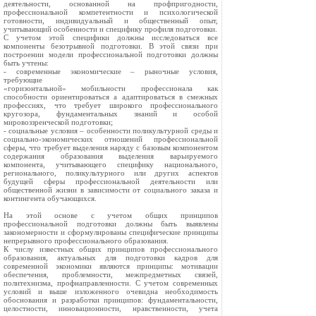
деятельности, основанной на профпригодности,
профессиональной компетентности и психологической
готовности, индивидуальный и общественный опыт,
учитывающий особенности и специфику профиля подготовки.
С учетом этой специфики должны исследоваться все
компоненты безотрывной подготовки. В этой связи при
построении модели профессиональной подготовки должны
быть учтены:
- современные экономические – рыночные условия,
требующие
«горизонтальной» мобильности профессионала как
способности ориентироваться а адаптироваться в смежных
профессиях, что требует широкого профессионального
кругозора, фундаментальных знаний и особой
мировоззренческой подготовки;
- социальные условия – особенности поликультурной среды и
социально-экономических отношений профессиональной
сферы, что требует выделения наряду с базовым компонентом
содержания образования выделения варьируемого
компонента, учитывающего специфику национального,
регионального, поликультурного или других аспектов
будущей сферы профессиональной деятельности или
общественной жизни в зависимости от социального заказа и
контингента обучающихся.
На этой основе с учетом общих принципов
профессиональной подготовки должны быть выявлены
закономерности и сформулированы специфические принципы
непрерывного профессионального образования.
К числу известных общих принципов профессионального
образования, актуальных для подготовки кадров для
современной экономики являются принципы: мотивации
обеспечения, проблемности, межпредметных связей,
политехнизма, профнаправленности. С учетом современных
условий и выше изложенного очевидна необходимость
обоснования и разработки принципов: фундаментальности,
целостности, инновационности, нравственности, учета