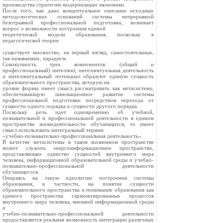
производства стратегию модернизации экономики.
После того, как дано концептуальное описание исходных
методологических оснований системы непрерывной
безотрывной профессиональной подготовки, возникает
вопрос о возможности построения единой
теоретической модели образования, поскольку в
педагогической теории
существует множество, на первый взгляд, самостоятельных,
так называемых, парадигм.
Совокупность трех компонентов: (общий и
профессиональный) интеллект, интеллектуальная деятельность
и интеллектуальный потенциал образуют единую сущность
образовательного пространства, которую на
уровне формы имеет смысл рассматривать как метасистему,
обеспечивающую инновационное развитие системы
профессиональной подготовки посредством перехода от
сущности одного порядка к сущности другого порядка.
Поскольку речь идет одновременно об учебной,
познавательной и профессиональной деятельности в едином
пространстве жизнедеятельности обучающихся, то имеет
смысл использовать интегральный термин
«учебно-познавательно-профессиональная деятельность».
В качестве метасистемы в таком жизненном пространстве
может служить энергоинформационное пространство,
представляющее единство сущностей внутреннего мира
человека, информационной образовательной среды и учебно-
познавательно-профессиональной деятельности
обучающегося.
Опираясь на такую идеологию построения системы
образования, в частности, на понятие сущности
образовательного пространства и понимание образования как
единого пространства гармонизированных процессов
внутреннего мира человека, внешней информационной среды
и
учебно-познавательно-профессиональной деятельности
предоставляется реальная возможность интеграции различных