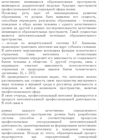
качественно меняющихся образовательных пространств,
являющихся дидактической моделью будущих пространств
профессиональной или социальной сферы жизни.
Поскольку речь идет об инновационном развитии
образования, то должна быть выявлена его сущность,
способная переводить результаты образования – человека,
поведение и образ жизни человека с одного качественного
уровня на другой в рамках последовательности качественно
меняющихся образовательных пространств. Такой сущностью
является интеллектуальный потенциал образовательного
пространства.
«…исходя из концептуальной системы Б.Г. Ананьева,
правомерно трактовать интеллект как ядро субъекта сознания.
В интеллекте максимально воплощена функция психического
отражения. Связь интеллекта с личностными
характеристиками определяет его зависимость от социального
бытия человека в обществе. С другой стороны, связь с
индивидом означает зависимость психологического
отражения от природных законов бытия человеческого
организма» [6, с. 205].
Из приведенного положения видно, что интеллект можно
рассматривать как сущность связи пространства внутреннего
мира человека и внешней среды и регулятор деятельности и
поведения в любом жизненном пространстве, включая
профессиональную сферу.
В свою очередь, профессиональный интеллект формируется в
процессе интеллектуальной профессиональной деятельности.
В этой связи в
рамках каждого качественно определенного
образовательного пространства должна быть разработана
система способов и соответствующих процессов
профессионально опосредованной интеллектуальной
деятельности, ориентированная на формирование качественно
нового сознания, интеллекта и поведения человека-
профессионала. Исходя из этого, образовательный процесс
моделируется как опредмеченный совокупный