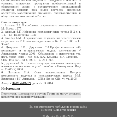
формирование его инновационного поведения, способного в
условиях конкретных пространств профессиональной и
общественной жизни к осуществлению инновационной
стратегии развития всех видов ресурсов, способных
обеспечить модернизацию экономики, производственных и
общественных отношений в России.
Список литературы
1. Ананьев Б.Г. О проблемах современного человекознания –
М.: Наука, 1977.
2. Ананьев Б.Г. Избранные психологические труды: В 2-х т.
Т.1. – М.: Педагогика, 1980.
3. Бим-Бад Б.М. О перспективах возрождения педагогической
антропологии // Советская педагогика. – № 11. – 1988. – С.
38–43.
4. Дворцова Е.В., Дружилов С.А.Профессиональная «Я-
концепция» и концептуальная модель деятельности //
Ананьевские чтения 2001: Образование и психология: тез.
науч.-практ. конф. / под ред. А.А. Крылова, В.А. Якунина. –
СПб.: Изд-во СПбГУ, 2001. – С. 264–266.
5. Дружилов С.А. Психология профессионализма: инженерно-
психологические аспекты: учеб. пособие. – Новокузнецк: Изд-
во СибГИУ, 2000.
6. Логинова Н.А. Опыт человекознания: История
комплексного подхода в психологических школах В.М.
Бехтерева и Б.Г. Ананьева. – СПб.: Изд-во СПб. ун-та, 2005.
Автор -
DARK-ADMIN
, дата - 5.03.2014
Информация
Посетители, находящиеся в группе
Гости
, не могут оставлять
комментарии к данной публикации.
Вы просматриваете мобильную версию сайта.
Перейти на
полную версию
© Murzim.Ru 2009-2015.