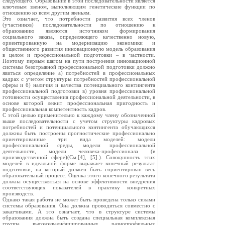
следующего. Образование в этой последовательности является
ключевым звеном, выполняющим генетические функции по
отношению ко всем другим звеньям.
Это означает, что потребности развития всех членов
(участников) последовательности по отношению к
образованию являются источником формирования
социального заказа, определяющего качественно новую,
ориентированную на модернизацию экономики и
общественного развития инновационную модель образования
в целом и профессиональной подготовки – в частности.
Поэтому первым шагом на пути построения инновационной
системы безотрывной профессиональной подготовки должно
явиться определение а) потребностей в профессиональных
кадрах с учетом структуры потребностей профессиональной
сферы и б) наличия и качества потенциального контингента
профессиональной подготовки в) уровня профессиональной
готовности осуществления профессиональной деятельности, в
основе которой лежит профессиональная пригодность и
профессиональная компетентность кадров.
С этой целью применительно к каждому члену обозначенной
выше последовательности с учетом структуры кадровых
потребностей и потенциального контингента обучающихся
должны быть построены прогностические профессионально
ориентированные три вида моделей: модели
профессиональной среды, модели профессиональной
деятельности, модели человека-профессионала (в
производственной сфере)(См.[4], [5].). Совокупность этих
моделей в идеальной форме выражает конечный результат
подготовки, на который должен быть сориентирован весь
образовательный процесс. Оценка этого конечного результата
должна осуществляться на основе эффективности внедрения
соответствующих показателей в практику конкретных
производств.
Однако такая работа не может быть проведена только силами
системы образования. Она должна проводиться совместно с
заказчиками. А это означает, что в структуре системы
образования должна быть создана специальная комплексная
группа высококвалифицированных разнопрофильных