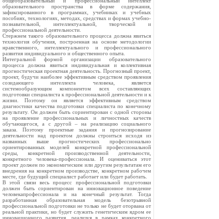
общеобразовательный и профессиональный интеллект
образовательного пространства в форме содержания,
зафиксированного в программах, учебниках и учебных
пособиях, технологиях, методах, средствах и формах учебно-
познавательной, интеллектуальной, творческой и
профессиональной деятельности.
Стержнем такого образовательного процесса должна явиться
технология обучения, построенная на основе методологии
нравственного, интеллектуального и профессионального
развития индивидуального и общественного опыта.
Интегральной формой организации образовательного
процесса должна явиться индивидуальная и коллективная
прогностическая проектная деятельность. Прогнозный проект,
проект, будучи наиболее эффективным средством проявления
созидающего интеллекта человека, является
системообразующим компонентом всех составляющих
подготовки специалиста к профессиональной деятельности и к
жизни. Поэтому он является эффективным средством
диагностики качества подготовки специалиста по конечному
результату. Он должен быть сориентирован с одной стороны
на проявление профессиональных и личностных качеств
обучающегося, а с другой – на реализацию социального
заказа. Поэтому проектные задания и прогнозирование
деятельности над проектом должны строиться исходя из
названных выше прогностических профессионально
ориентированных моделей конкретной профессиональной
среды, конкретной производственной деятельности,
конкретного человека-профессионала. И оцениваться этот
проект должен по экономическим или другим результатам его
внедрения на конкретном производстве, конкретном рабочем
месте, где будущий специалист работает или будет работать.
В этой связи весь процесс профессиональной подготовки
должен быть сориентирован на инновационное поведение
человекапрофессионала и на конечный результат. Тогда
разработанная образовательная модель безотрывной
профессиональной подготовки не только не будет оторвана от
реальной практики, но будет служить генетическим ядром ее
инновационного развития, реализуя в рамках конкретного