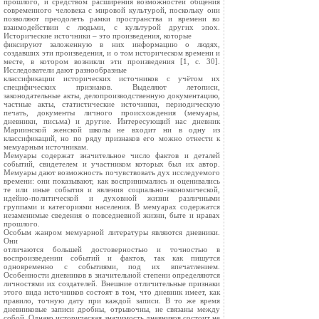
прошлого, и средством расширения возможностей общения
современного человека с мировой культурой, поскольку они
позволяют преодолеть рамки пространства и времени во
взаимодействии с людьми, с культурой других эпох.
Исторические источники – это произведения, которые
фиксируют заложенную в них информацию о людях,
создавших эти произведения, и о том историческом времени и
месте, в котором возникли эти произведения [1, с. 30].
Исследователи дают разнообразные
классификации исторических источников с учётом их
специфических признаков. Выделяют летописи,
законодательные акты, делопроизводственную документацию,
частные акты, статистические источники, периодическую
печать, документы личного происхождения (мемуары,
дневники, письма) и другие. Интересующий нас дневник
Мариинской женской школы не входит ни в одну из
классификаций, но по ряду признаков его можно отнести к
мемуарным источникам.
Мемуары содержат значительное число фактов и деталей
событий, свидетелем и участником которых был их автор.
Мемуары дают возможность почувствовать дух исследуемого
времени: они показывают, как воспринимались и оценивались
те или иные события и явления социально-экономической,
идейно-политической и духовной жизни различными
группами и категориями населения. В мемуарах содержатся
незаменимые сведения о повседневной жизни, быте и нравах
прошлого.
Особым жанром мемуарной литературы являются дневники.
Они
отличаются большей достоверностью и точностью в
воспроизведении событий и фактов, так как пишутся
одновременно с событиями, под их впечатлением.
Особенности дневников в значительной степени определяются
личностями их создателей. Внешние отличительные признаки
этого вида источников состоят в том, что дневник имеет, как
правило, точную дату при каждой записи. В то же время
дневниковые записи дробны, отрывочны, не связаны между
собой. Однако историческая значимость дневников состоит не