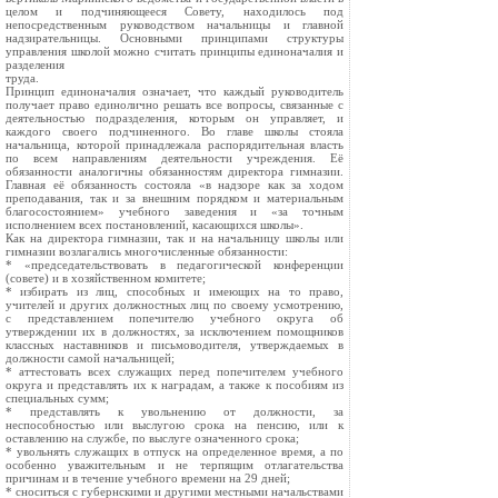
целом и подчиняющееся Совету, находилось под
непосредственным руководством начальницы и главной
надзирательницы. Основными принципами структуры
управления школой можно считать принципы единоначалия и
разделения
труда.
Принцип единоначалия означает, что каждый руководитель
получает право единолично решать все вопросы, связанные с
деятельностью подразделения, которым он управляет, и
каждого своего подчиненного. Во главе школы стояла
начальница, которой принадлежала распорядительная власть
по всем направлениям деятельности учреждения. Её
обязанности аналогичны обязанностям директора гимназии.
Главная её обязанность состояла «в надзоре как за ходом
преподавания, так и за внешним порядком и материальным
благосостоянием» учебного заведения и «за точным
исполнением всех постановлений, касающихся школы».
Как на директора гимназии, так и на начальницу школы или
гимназии возлагались многочисленные обязанности:
* «председательствовать в педагогической конференции
(совете) и в хозяйственном комитете;
* избирать из лиц, способных и имеющих на то право,
учителей и других должностных лиц по своему усмотрению,
с представлением попечителю учебного округа об
утверждении их в должностях, за исключением помощников
классных наставников и письмоводителя, утверждаемых в
должности самой начальницей;
* аттестовать всех служащих перед попечителем учебного
округа и представлять их к наградам, а также к пособиям из
специальных сумм;
* представлять к увольнению от должности, за
неспособностью или выслугою срока на пенсию, или к
оставлению на службе, по выслуге означенного срока;
* увольнять служащих в отпуск на определенное время, а по
особенно уважительным и не терпящим отлагательства
причинам и в течение учебного времени на 29 дней;
* сноситься с губернскими и другими местными начальствами