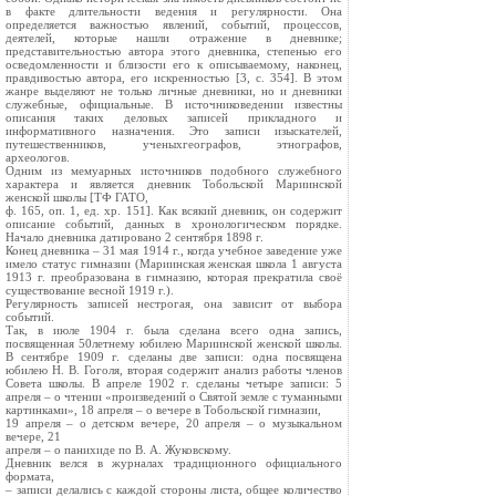
в факте длительности ведения и регулярности. Она
определяется важностью явлений, событий, процессов,
деятелей, которые нашли отражение в дневнике;
представительностью автора этого дневника, степенью его
осведомленности и близости его к описываемому, наконец,
правдивостью автора, его искренностью [3, с. 354]. В этом
жанре выделяют не только личные дневники, но и дневники
служебные, официальные. В источниковедении известны
описания таких деловых записей прикладного и
информативного назначения. Это записи изыскателей,
путешественников, ученыхгеографов, этнографов,
археологов.
Одним из мемуарных источников подобного служебного
характера и является дневник Тобольской Мариинской
женской школы [ТФ ГАТО,
ф. 165, оп. 1, ед. хр. 151]. Как всякий дневник, он содержит
описание событий, данных в хронологическом порядке.
Начало дневника датировано 2 сентября 1898 г.
Конец дневника – 31 мая 1914 г., когда учебное заведение уже
имело статус гимназии (Мариинская женская школа 1 августа
1913 г. преобразована в гимназию, которая прекратила своё
существование весной 1919 г.).
Регулярность записей нестрогая, она зависит от выбора
событий.
Так, в июле 1904 г. была сделана всего одна запись,
посвященная 50летнему юбилею Мариинской женской школы.
В сентябре 1909 г. сделаны две записи: одна посвящена
юбилею Н. В. Гоголя, вторая содержит анализ работы членов
Совета школы. В апреле 1902 г. сделаны четыре записи: 5
апреля – о чтении «произведений о Святой земле с туманными
картинками», 18 апреля – о вечере в Тобольской гимназии,
19 апреля – о детском вечере, 20 апреля – о музыкальном
вечере, 21
апреля – о панихиде по В. А. Жуковскому.
Дневник велся в журналах традиционного официального
формата,
– записи делались с каждой стороны листа, общее количество