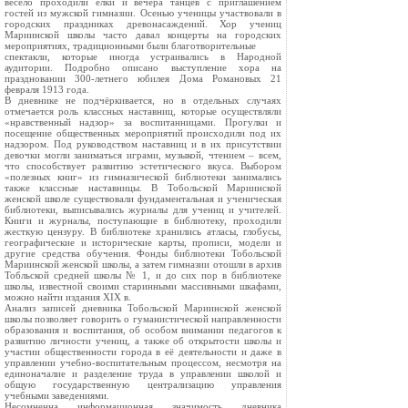
весело проходили ёлки и вечера танцев с приглашением
гостей из мужской гимназии. Осенью ученицы участвовали в
городских праздниках древонасаждений. Хор учениц
Мариинской школы часто давал концерты на городских
мероприятиях, традиционными были благотворительные
спектакли, которые иногда устраивались в Народной
аудитории. Подробно описано выступление хора на
праздновании 300-летнего юбилея Дома Романовых 21
февраля 1913 года.
В дневнике не подчёркивается, но в отдельных случаях
отмечается роль классных наставниц, которые осуществляли
«нравственный надзор» за воспитанницами. Прогулки и
посещение общественных мероприятий происходили под их
надзором. Под руководством наставниц и в их присутствии
девочки могли заниматься играми, музыкой, чтением – всем,
что способствует развитию эстетического вкуса. Выбором
«полезных книг» из гимназической библиотеки занимались
также классные наставницы. В Тобольской Мариинской
женской школе существовали фундаментальная и ученическая
библиотеки, выписывались журналы для учениц и учителей.
Книги и журналы, поступающие в библиотеку, проходили
жесткую цензуру. В библиотеке хранились атласы, глобусы,
географические и исторические карты, прописи, модели и
другие средства обучения. Фонды библиотеки Тобольской
Мариинской женской школы, а затем гимназии отошли в архив
Тобльской средней школы № 1, и до сих пор в библиотеке
школы, известной своими старинными массивными шкафами,
можно найти издания XIX в.
Анализ записей дневника Тобольской Мариинской женской
школы позволяет говорить о гуманистической направленности
образования и воспитания, об особом внимании педагогов к
развитию личности учениц, а также об открытости школы и
участии общественности города в её деятельности и даже в
управлении учебно-воспитательным процессом, несмотря на
единоначалие и разделение труда в управлении школой и
общую государственную централизацию управления
учебными заведениями.
Несомненна информационная значимость дневника