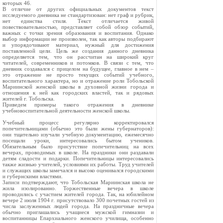
которых 46.
В отличие от других официальных документов текст
исследуемого дневника не стандартизован: нет граф и рубрик,
нет единства стиля. Текст отличается живой
повествовательностью, представляет собой обзор событий,
важных с точки зрения образования и воспитания. Однако
выбор информации не произволен, так как авторы подбирают
и упорядочивают материал, нужный для достижения
поставленной цели. Цель же создания данного дневника
определяется тем, что он рассчитан на широкий круг
читателей, современников и потомков. В связи с тем, что
дневник создавался с прицелом на будущее, главное в нем –
это отражение не просто текущих событий учебного,
воспитательного характера, но и отражение роли Тобольской
Мариинской женской школы в духовной жизни города и
отношения к ней как городских властей, так и рядовых
жителей г. Тобольска.
Приведем примеры такого отражения в дневнике
учебновоспитательной деятельности женской школы.
Учебный процесс регулярно корректировался
попечительницами (обычно это были жены губернаторов):
они тщательно изучали учебную документацию, ежемесячно
посещали уроки, интересовались бытом учеников.
Обязательным было присутствие попечительниц на всех
вечерах, проводимых в школе. На праздники они раздавали
детям сладости и подарки. Попечительницы интересовались
также жизнью учителей, условиями их работы. Труд учителей
и служащих школы замечался и высоко оценивался городскими
и губернскими властями.
Записи подтверждают, что Тобольская Мариинская школа не
жила изолированно. Торжественные вечера в школе
проводились с участием жителей города. Так, на юбилейном
вечере 2 июля 1904 г. присутствовало 300 почетных гостей из
числа заслуженных людей города. На праздничные вечера
обычно приглашались учащиеся мужской гимназии и
воспитанницы Епархиального женского училища, особенно