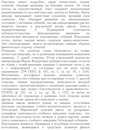
Ольгияти пишет подробно, давая личностную оценку
событий, обращая внимание на бытовые детали. Её стиль
похож на художественный, текст содержит литературные
реминисценции из русской классики, цитаты из Библии. Автор
нередко высказывает оценочные суждения, проявляя свои
симпатии. Она обращает внимание на эмоциональное
состояние участников событий, так как определяющим для нее
является интерес к внутренней жизни школы. Записи
надзирательницы Е. Пушкаревой отличаются
публицистичностью, фиксированием внимания на
политической значимости описываемых событий. Изложение
точно, кратко, каждая запись содержит вывод-заключение.
Эти «протокольные» записи воспроизводят главным образом
фактическую сторону событий.
Очевидно, что различие стиля объясняется не только
личностью пишущих, но и различным пониманием назначения
дневника. С одной стороны, Устав учреждений ведомства
императрицы Марии Федоровны требовал ежегодных отчетов
не только с хозяйственными данными («денежная часть»), но
и с информацией «о состоянии дел по всем частям
управления» [ТФ ГАТО, ф. 165, оп. 1, ед. хр. 30, л. 154].
Несомненно, регулярное ведение дневника помогало
воспроизвести все события при составлении отчета. С другой
стороны, главная надзирательница, деятельность которой
относилась «преимущественно к охранению здоровья девиц и
соблюдению ими правил благоприличия и нравственности»
[ТГАТО, ф. 165, оп. 1, ед. хр. 30, л. 155], не могла не
заботиться об отражении в дневнике этой стороны жизни
школы, поэтому давала ей осмысление и оценку.
Дневник школы является одним из важных источников
изучения организации учебно-воспитательного процесса в
Тобольской Мариинской женской школе: он раскрывает
специфику деятельности учебного заведения «изнутри», что
позволяет воссоздать более полную и живую картину жизни
этого уникального учебного заведения Тобольской губернии.
Подчеркнём важность обращения к подобным историческим
источникам, являющимся и средством познания фактов