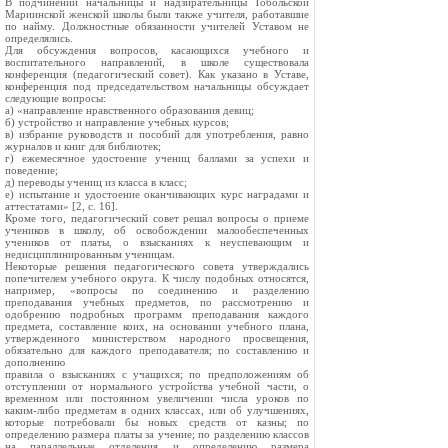
В подчинении начальницы и надзирательницы Тобольской
Мариинской женской школы были также учителя, работавшие
по найму. Должностные обязанности учителей Уставом не
определялись.
Для обсуждения вопросов, касающихся учебного и
воспитательного направлений, в школе существовала
конференция (педагогический совет). Как указано в Уставе,
конференция под председательством начальницы обсуждает
следующие вопросы:
а) «направление нравственного образования девиц;
б) устройство и направление учебных курсов;
в) избрание руководств и пособий для употребления, равно
журналов и книг для библиотек;
г) ежемесячное удостоение учениц баллами за успехи и
поведение;
д) переводы учениц из класса в класс;
е) испытание и удостоение оканчивающих курс наградами и
аттестатами» [2, с. 16].
Кроме того, педагогический совет решал вопросы о приеме
учеников в школу, об освобождении малообеспеченных
учеников от платы, о взысканиях к неуспевающим и
недисциплинированным ученицам.
Некоторые решения педагогического совета утверждались
попечителем учебного округа. К числу подобных относятся,
например, «вопросы по соединению и разделению
преподавания учебных предметов, по рассмотрению и
одобрению подробных программ преподавания каждого
предмета, составление коих, на основании учебного плана,
утвержденного министерством народного просвещения,
обязательно для каждого преподавателя; по составлению и
дополнению
правила о взысканиях с учащихся; по предположениям об
отступлении от нормального устройства учебной части, о
временном или постоянном увеличении числа уроков по
каким-либо предметам в одних классах, или об улучшениях,
которые потребовали бы новых средств от казны; по
определению размера платы за учение; по разделению классов
на параллельные отделения и определению размера