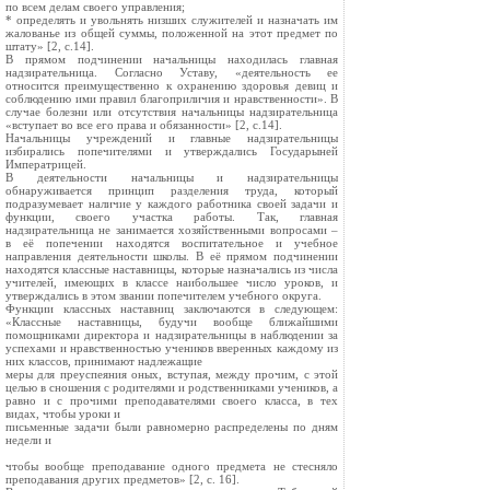
по всем делам своего управления;
* определять и увольнять низших служителей и назначать им
жалованье из общей суммы, положенной на этот предмет по
штату» [2, с.14].
В прямом подчинении начальницы находилась главная
надзирательница. Согласно Уставу, «деятельность ее
относится преимущественно к охранению здоровья девиц и
соблюдению ими правил благоприличия и нравственности». В
случае болезни или отсутствия начальницы надзирательница
«вступает во все его права и обязанности» [2, с.14].
Начальницы учреждений и главные надзирательницы
избирались попечителями и утверждались Государыней
Императрицей.
В деятельности начальницы и надзирательницы
обнаруживается принцип разделения труда, который
подразумевает наличие у каждого работника своей задачи и
функции, своего участка работы. Так, главная
надзирательница не занимается хозяйственными вопросами –
в её попечении находятся воспитательное и учебное
направления деятельности школы. В её прямом подчинении
находятся классные наставницы, которые назначались из числа
учителей, имеющих в классе наибольшее число уроков, и
утверждались в этом звании попечителем учебного округа.
Функции классных наставниц заключаются в следующем:
«Классные наставницы, будучи вообще ближайшими
помощниками директора и надзирательницы в наблюдении за
успехами и нравственностью учеников вверенных каждому из
них классов, принимают надлежащие
меры для преуспеяния оных, вступая, между прочим, с этой
целью в сношения с родителями и родственниками учеников, а
равно и с прочими преподавателями своего класса, в тех
видах, чтобы уроки и
письменные задачи были равномерно распределены по дням
недели и
чтобы вообще преподавание одного предмета не стесняло
преподавания других предметов» [2, с. 16].