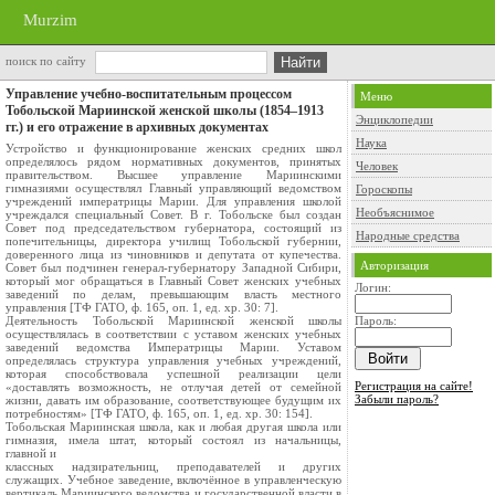
Murzim
поиск по сайту
Управление учебно-воспитательным процессом
Меню
Тобольской Мариинской женской школы (1854–1913
Энциклопедии
гг.) и его отражение в архивных документах
Наука
Устройство и функционирование женских средних школ
определялось рядом нормативных документов, принятых
Человек
правительством. Высшее управление Мариинскими
гимназиями осуществлял Главный управляющий ведомством
Гороскопы
учреждений императрицы Марии. Для управления школой
Необъяснимое
учреждался специальный Совет. В г. Тобольске был создан
Совет под председательством губернатора, состоящий из
Народные средства
попечительницы, директора училищ Тобольской губернии,
доверенного лица из чиновников и депутата от купечества.
Авторизация
Совет был подчинен генерал-губернатору Западной Сибири,
который мог обращаться в Главный Совет женских учебных
Логин:
заведений по делам, превышающим власть местного
управления [ТФ ГАТО, ф. 165, оп. 1, ед. хр. 30: 7].
Деятельность Тобольской Мариинской женской школы
Пароль:
осуществлялась в соответствии с уставом женских учебных
заведений ведомства Императрицы Марии. Уставом
определялась структура управления учебных учреждений,
которая способствовала успешной реализации цели
Регистрация на сайте!
«доставлять возможность, не отлучая детей от семейной
Забыли пароль?
жизни, давать им образование, соответствующее будущим их
потребностям» [ТФ ГАТО, ф. 165, оп. 1, ед. хр. 30: 154].
Тобольская Мариинская школа, как и любая другая школа или
гимназия, имела штат, который состоял из начальницы,
главной и
классных надзирательниц, преподавателей и других
служащих. Учебное заведение, включённое в управленческую
вертикаль Мариинского ведомства и государственной власти в