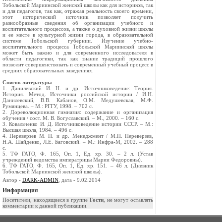
Тобольской Мариинской женской школы как для историков, так
и для педагогов, так как, отражая реальность своего времени,
этот исторический источник позволяет получить
разнообразные сведения об организации учебного и
воспитательного процессов, а также о духовной жизни школы
и ее месте в культурной жизни города, в образовательной
системе Тобольской губернии. Изучение учебно-
воспитательного процесса Тобольской Мариинской школы
может быть важно и для современного исследователя в
области педагогики, так как знание традиций прошлого
позволит совершенствовать и современный учебный процесс в
средних образовательных заведениях.
Список литературы
1. Данилевский И. Н. и др. Источниковедение: Теория.
История. Метод. Источники российской истории / И.Н.
Данилевский, В.В. Кабанов, О.М. Медушевская, М.Ф.
Румянцева. – М.: РГГУ, 1998. – 702 с.
2. Дореволюционная гимназия: содержание и организация
обучения / сост. М. В. Богуславский. – М., 2000. – 160 с.
3. Ковальченко И. Д. Источниковедение истории СССР. – М.:
Высшая школа, 1984. – 496 с.
4. Переверзев М. П. и др. Менеджмент / М.П. Переверзев,
Н.А. Шайденко, Л.Е. Баговский. – М.: Инфра-М, 2002. – 288
с.
5. ТФ ГАТО, Ф. 165, Оп. 1, Ед. хр. 30. – 2 л. (Устав
учреждений ведомства императрицы Марии Федоровны).
6. ТФ ГАТО, Ф. 165, Оп. 1, Ед. хр. 151. – 46 л. (Дневник
Тобольской Мариинской женской школы).
Автор -
DARK-ADMIN
, дата - 9.02.2014
Информация
Посетители, находящиеся в группе
Гости
, не могут оставлять
комментарии к данной публикации.