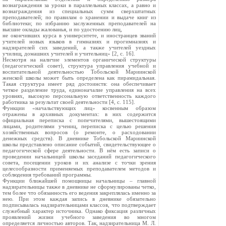
вознаграждения за уроки в параллельных классах, а равно и
вознаграждения из специальных сумм сверхштатных
преподавателей; по правилам о хранении и выдаче книг из
библиотеки; по избранию заслуженных преподавателей на
высшие оклады жалованья, и по удостоению лиц,
не окончивших курса в университете, и иностранцев званий
учителей новых языков в гимназиях и прогимназиях и
надзирателей сих заведений, а также учителей уездных
училищ, домашних учителей и учительниц» [2, с. 16].
Несмотря на наличие элементов органической структуры
(педагогический совет), структура управления учебной и
воспитательной деятельностью Тобольской Мариинской
женской школы может быть определена как пирамидальная.
Такая структура имеет ряд достоинств: она обеспечивает
четкое разделение труда, единоначалие управления на всех
уровнях, высокую персональную ответственность каждого
работника за результат своей деятельности [4, с. 115].
Функции «начальствующих лиц» косвенным образом
отражены в архивных документах: в них содержится
официальная переписка с попечителями, вышестоящими
лицами, родителями учениц, переписка с целью решения
хозяйственных вопросов (о ремонте, о расходовании
денежных средств). В дневнике Тобольской Мариинской
школы представлено описание событий, свидетельствующее о
педагогической сфере деятельности. В нём есть записи о
проведении начальницей школы заседаний педагогического
совета, посещении уроков и их анализе с точки зрения
целесообразности применяемых преподавателем методов и
соблюдения требований программы.
Функции ближайшей помощницы начальницы – главной
надзирательницы также в дневнике не сформулированы четко,
тем более что обязанность его ведения закреплялась именно за
нею. При этом каждая запись в дневнике обязательно
подписывалась надзирательницами классов, что подтверждает
служебный характер источника. Однако фиксация различных
проявлений жизни учебного заведения во многом
определяется личностью авторов. Так, надзирательница М. Л.