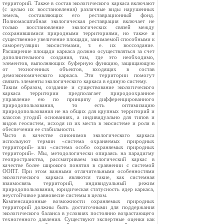
территорий. Также в состав экологического каркаса включают
(с целью их восстановления) различные виды нарушенных
земель, составляющих его реставрационный фонд.
Полномасштабная экологическая реставрация включает не
только восстановление экологических связей между
сохранившимися природными территориями, но также и
существенное увеличение площади, занимаемой способными к
саморегуляции экосистемами, т. е. их воссоздание.
Расширение площади каркаса должно осуществляться за счет
дополнительного создания, там, где это необходимо,
элементов, выполняющих буферную функцию, защищающую
от техногенных объектов, входящих в состав
демоэкономического каркаса. Эти территории помогут
связать элементы экологического каркаса в единую систему.
Таким образом, создание и существование экологического
каркаса территории предполагает природоохранное
управление ею по принципу дифференцированного
природопользования, то есть оптимизацию
природопользования не на общих для крупных территорий и
классов угодий основаниях, а индивидуально для типов и
видов геосистем, исходя из их места в экосистеме и роли в
обеспечении ее стабильности.
Часто в качестве синонимов экологического каркаса
используют термин «система охраняемых природных
территорий» или «система особо охраняемых природных
территорий». Мы, методологически опираясь на парадигму
геопространства, рассматриваем экологический каркас в
качестве более широкого понятия в сравнении с системой
ООПТ. При этом важными отличительными особенностями
экологического каркаса являются такие, как системная
взаимосвязь территорий, индивидуальный режим
природопользования, юридическая статусность ядер каркаса,
неустойчивое равновесие системы в целом.
Компенсационные возможности охраняемых природных
территорий должны быть достаточными для поддержания
экологического баланса в условиях постоянно возрастающего
техногенного давления. Существуют экспертные оценки как