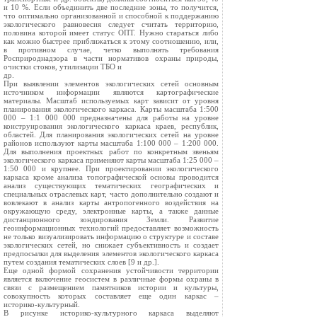
и 10 %. Если объединить две последние зоны, то получится,
что оптимально организованной и способной к поддержанию
экологического равновесия следует считать территорию,
половина которой имеет статус ОПТ. Нужно стараться либо
как можно быстрее приближаться к этому соотношению, или,
в противном случае, четко выполнять требования
Росприроднадзора в части нормативов охраны природы,
очистки стоков, утилизации ТБО и
др.
При выявлении элементов экологических сетей основным
источником информации являются картографические
материалы. Масштаб используемых карт зависит от уровня
планирования экологического каркаса. Карты масштаба 1:500
000 – 1:1 000 000 предназначены для работы на уровне
конструирования экологического каркаса краев, республик,
областей. Для планирования экологических сетей на уровне
районов используют карты масштаба 1:100 000 – 1:200 000.
Для выполнения проектных работ по конкретным звеньям
экологического каркаса применяют карты масштаба 1:25 000 –
1:50 000 и крупнее. При проектировании экологического
каркаса кроме анализа топографической основы проводится
анализ существующих тематических географических и
специальных отраслевых карт, часто дополнительно создают и
вовлекают в анализ карты антропогенного воздействия на
окружающую среду, электронные карты, а также данные
дистанционного зондирования Земли. Развитие
геоинформационных технологий предоставляет возможность
не только визуализировать информацию о структуре и составе
экологических сетей, но снижает субъективность и создает
предпосылки для выделения элементов экологического каркаса
путем создания тематических слоев [9 и др.].
Еще одной формой сохранения устойчивости территории
является включение геосистем в различные формы охраны в
связи с размещением памятников истории и культуры,
совокупность которых составляет еще один каркас –
историко-культурный.
В рисунке историко-культурного каркаса выделяют