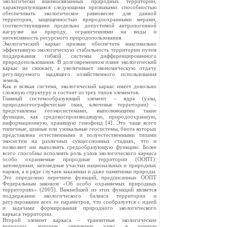
экологически взаимосвязанных природных территорий,
характеризующаяся следующими признаками: способностью
обеспечивать экологическое равновесие для данной
территории, защищенностью природоохранными мерами,
соответствующими предельно допустимой антропогенной
нагрузке на природу, ограничениями на виды и
интенсивность ресурсного природопользования.
Экологический каркас призван обеспечить максимально
эффективную экологическую стабильность территории путем
поддержания гибкой системы дифференцированного
природопользования. В долговременном плане экологический
каркас не снижает, а увеличивает экономическую отдачу
регулируемого щадящего хозяйственного использования
земель.
Как и всякая система, экологический каркас имеет довольно
сложную структуру и состоит из трех типов элементов.
Главный системообразующий элемент – ядра (узлы,
природногеографические окна, ключевые территории) –
представлены геоэкосистемами, выполняющими такие
функции, как средовоспроизводящую, природоохранную,
информационную, хранящую генофонд [4]. Это чаще всего
типичные, ценные или уникальные геосистемы, биота которых
представлена естественными и полуестественными типами
экосистем на различных сукцессионных стадиях, что и
позволяет им выполнять средообразующую функцию. Более
всего способны исполнять роль узлов экологического каркаса
особо охраняемые природные территории (ООПТ):
заповедники, заповедные участки национальных и природных
парков, а в ряде случаев заказники и даже памятники природы.
Это определено перечнем функций, предписанных ООПТ
Федеральным законом «Об особо охраняемых природных
территориях» (2005). Важнейшей из этих функций является
поддержание экологического баланса территории и
регулирование всех ее параметров, что сообразуется с идеей
и задачами формирования природного экологического
каркаса территории.
Второй элемент каркаса – транзитные экологические
коридоры, которые связывают узлы в единую