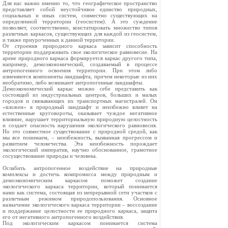
Для нас важно именно то, что географическое пространство
представляет собой неустойчивое единство природных,
социальных и иных систем, совместно существующих на
определенной территории (геосистем). А это суждение
позволяет, соответственно, констатировать множество типов
различных каркасов, существующих для каждой из геосистем,
и также приуроченных к данной территории.
От строения природного каркаса зависит способность
территории поддерживать свое экологическое равновесие. На
арене природного каркаса формируется каркас другого типа,
например, демоэкономический, создаваемый в процессе
антропогенного освоения территории. При этом либо
изменяются компоненты ландшафта, причем некоторые из них
необратимо, либо возникают антропогенные ландшафты.
Демоэкономический каркас можно себе представить как
состоящий из индустриальных центров, больших и малых
городов и связывающих их транспортных магистралей. Он
«вложен» в природный ландшафт и неизбежно влияет на
естественные круговороты, оказывает чуждое негативное
влияние, нарушает территориальную природную целостность
и создает опасность нарушения экологического равновесия.
Но это совместное существование с природной средой, как
мы все понимаем, – неизбежность, вызванная прогрессом и
развитием человечества. Эта неизбежность порождает
экологический императив, научно обоснованное, грамотное
сосуществование природы и человека.
Ослабить антропогенное воздействие на природные
комплексы и достичь компромисса между природным и
демоэкономическим каркасом поможет создание
экологического каркаса территории, который понимается
нами как система, состоящая из непрерывной сети участков с
различным режимом природопользования. Основное
назначение экологического каркаса территории – воссоздание
и поддержание целостности ее природного каркаса, защита
его от негативного антропогенного воздействия.
Под экологическим каркасом понимается система