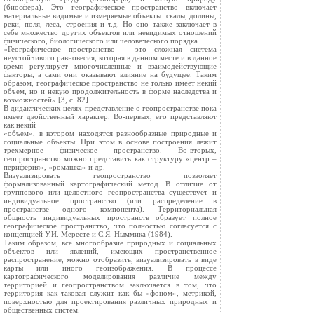
(биосфера). Это географическое пространство включает
материальные видимые и измеряемые объекты: скалы, долины,
реки, поля, леса, строения и т.д. Но оно также заключает в
себе множество других объектов или невидимых отношений
физического, биологического или человеческого порядка.
«Географическое пространство – это сложная система
неустойчивого равновесия, которая в данном месте и в данное
время регулирует многочисленные и взаимодействующие
факторы, а сами они оказывают влияние на будущее. Таким
образом, географическое пространство не только имеет некий
объем, но и некую продолжительность в форме наследства и
возможностей» [3, с. 82].
В дидактических целях представление о геопространстве пока
имеет двойственный характер. Во-первых, его представляют
как некий
«объем», в котором находятся разнообразные природные и
социальные объекты. При этом в основе построения лежит
трехмерное физическое пространство. Во-вторых,
геопространство можно представить как структуру «центр –
периферия», «ромашка» и др.
Визуализировать геопространство позволяет
формализованный картографический метод. В отличие от
группового или целостного геопространства существует и
индивидуальное пространство (или распределение в
пространстве одного компонента). Территориальная
общность индивидуальных пространств образует полное
географическое пространство, что полностью согласуется с
концепцией У.И. Мересте и С.Я. Ныммика (1984).
Таким образом, все многообразие природных и социальных
объектов или явлений, имеющих пространственное
распространение, можно отобразить, визуализировать в виде
карты или иного геоизображения. В процессе
картографического моделирования различие между
территорией и геопространством заключается в том, что
территория как таковая служит как бы «фоном», метрикой,
поверхностью для проектирования различных природных и
общественных систем.