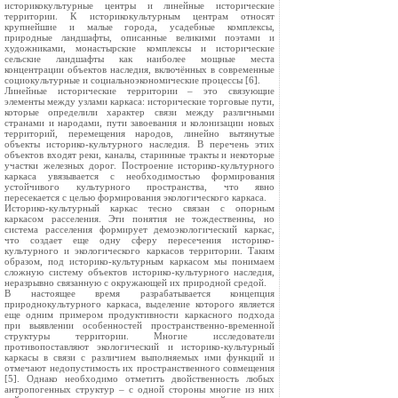
историкокультурные центры и линейные исторические
территории. К историкокультурным центрам относят
крупнейшие и малые города, усадебные комплексы,
природные ландшафты, описанные великими поэтами и
художниками, монастырские комплексы и исторические
сельские ландшафты как наиболее мощные места
концентрации объектов наследия, включённых в современные
социокультурные и социальноэкономические процессы [6].
Линейные исторические территории – это связующие
элементы между узлами каркаса: исторические торговые пути,
которые определили характер связи между различными
странами и народами, пути завоевания и колонизации новых
территорий, перемещения народов, линейно вытянутые
объекты историко-культурного наследия. В перечень этих
объектов входят реки, каналы, старинные тракты и некоторые
участки железных дорог. Построение историко-культурного
каркаса увязывается с необходимостью формирования
устойчивого культурного пространства, что явно
пересекается с целью формирования экологического каркаса.
Историко-культурный каркас тесно связан с опорным
каркасом расселения. Эти понятия не тождественны, но
система расселения формирует демоэкологический каркас,
что создает еще одну сферу пересечения историко-
культурного и экологического каркасов территории. Таким
образом, под историко-культурным каркасом мы понимаем
сложную систему объектов историко-культурного наследия,
неразрывно связанную с окружающей их природной средой.
В настоящее время разрабатывается концепция
природнокультурного каркаса, выделение которого является
еще одним примером продуктивности каркасного подхода
при выявлении особенностей пространственно-временной
структуры территории. Многие исследователи
противопоставляют экологический и историко-культурный
каркасы в связи с различием выполняемых ими функций и
отмечают недопустимость их пространственного совмещения
[5]. Однако необходимо отметить двойственность любых
антропогенных структур – с одной стороны многие из них