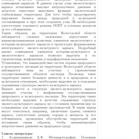
совмещения каркасов. В данном случае узлы экологического
каркаса испытывают высокое антропогенное давление и
зачастую перестают выполнять функции экологической
стабилизации территории. Для того чтобы предотвратить
нарушение баланса между природной и культурной
составляющими и при этом сохранить узлы ЭК необходимо
ужесточение охранного режима ООПТ и усиление контроля
за его соблюдением.
Таким образом, на территории Вологодской области
наблюдается сложное наложение, пересечение и
взаимопроникновение различных элементов экологического и
историко-культурного каркасов и происходит формирование
интегрального эколого-культурного каркаса. Подробный
анализ совмещения элементов историко-культурного и
экологического каркасов позволил выделить в их
гармоничные, конфликтные и индиферентные наложения.
Установлено, что взаимодействие систем охраны природного
и культурного наследия на территории Вологодской области
наблюдается лишь на участках с гармоничным
сосуществованием объектов наследия. Поскольку такие
территории имеют большую ценность и в природном, и в
культурном отношении, необходимо выделять их в отдельные
охраняемые структуры эколого-культурного каркаса.
Важное место в структуре эколого-культурного каркаса
занимают участки с конфликтным сосуществованием
природного и культурного наследия. Эти территории также
необходимо выделять в качестве охраняемых структур
эколого-культурного каркаса, но с условием принятия мер по
сглаживанию или устранению противоречий. К таким мерам
могут относиться, например, увеличение границ элемента
каркаса, ужесточение режима охраны и контроль за его
соблюдением, проведение обустройства территорий для
посещения таким образом, чтобы минимизировать
антропогенное давление на природную среду.
Список литературы
1. Асланикашвили А.Ф. Метакартография. Основные