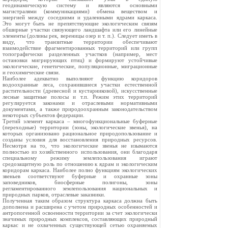
геодинамическую систему и являются основными
магистралями (коммуникациями) обмена веществом и
энергией между соседними и удаленными ядрами каркаса.
Это могут быть не препятствующие экологическим связям
обширные участки связующего ландшафта или его линейные
элементы (долины рек, вереницы озер и т. п.). Следует иметь в
виду, что транзитные территории обеспечивают
взаимодействие фрагментированных территорий или групп
топографически разделенных участков (например, мест
остановки мигрирующих птиц) и формируют устойчивые
экологические, генетические, популяционные, миграционные
и геохимические связи.
Наиболее адекватно выполняют функцию коридоров
водоохранные леса, сохранившиеся участки естественной
растительности (древесной и кустарниковой), искусственные
лесные защитные полосы и т.п. Режим этих территорий
регулируется законами и отраслевыми нормативными
документами, а также природоохранным законодательством
некоторых субъектов федерации.
Третий элемент каркаса – многофункциональные буферные
(переходные) территории (зоны, экологические звенья), на
которых организовано рациональное природопользование и
созданы условия для восстановления природных ресурсов.
Несмотря на то, что экологические звенья не изымаются
полностью из хозяйственного использования, они благодаря
специальному режиму землепользования играют
средозащитную роль по отношению к ядрам и экологическим
коридорам каркаса. Наиболее полно функциям экологических
звеньев соответствуют буферные и охранные зоны
заповедников, биосферные полигоны, зоны
регламентированного землепользования национальных и
природных парков, отраслевые заказники.
Полученная таким образом структура каркаса должна быть
дополнена и расширена с учетом природных особенностей и
антропогенной освоенности территории за счет экологически
значимых природных комплексов, составляющих природный
каркас и не охваченных существующей сетью охраняемых