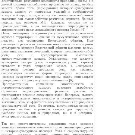
действительно разрушают компоненты природной среды, а с
другой стороны способствуют приданию им новых, особых
качеств. Кроме того, формирование историко-культурного
каркаса зависит от природных условий и особенностей
конкретной территории, поэтому мы считаем целесообразным
выявление зон взаимодействия различных каркасов. Данный
подход, как отмечает М.Е. Кулешова, основан не на
противодействии, а на взаимодействии «природного и
антропогенного начал ландшафтного покрова Земли» [6].
Опыт совмещения историко-культурного и экологического
каркасов территории и оценки их кумулятивного эффекта
получен для территории Вологодской области. При
совмещении различных элементов экологического и историко-
культурного каркасов Вологодской области выделено восемь
различных вариантов сочетаний, которые представляют собой
узлы, оси и средообразующие компоненты
экологокультурного каркаса. Установлено, что зачастую
культурные центры (узлы историко-культурного каркаса)
тяготеют к узлам природного каркаса, а «связующая
культурные центры дорожная сеть, как правило,
сопровождает линейные формы природного каркаса» –
«видимо существует некий синергизм между природными
процессами и социокультурными явлениями» [6].
Пространственное совмещение экологического и
историкокультурного каркасов позволяет выработать
стратегию территориального развития региона и
предполагает решение следующих задач. Вопервых, выявить
зоны наибольшего экологического и историкокультурного
значения и зоны конфликтного сосуществования природной и
социокультурной сред. Во-вторых, внести предложения по
приданию особого охранного статуса для территорий,
наиболее ценных как в природном, так и в историко-
культурном отношении.
Так при пространственном совмещение узлов каркасов
возникает возможность комплексного сохранения природного
и историкокультурного наследия. Узлы с социокультурной
основой зачастую являются примерами конфликтного