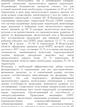
минимально необходимой, так и оптимальной площади,
занятой элементами экологического каркаса территории.
Подавляющее большинство экспертов считает, что для
условий таежной зоны необходимо сохранение от 20 до 50 %
территории в виде ядер экологического каркаса, причем эта
доля должна существенно увеличиваться с юга на север и от
равнинных территорий к горным [8]. В Концепции системы
охраняемых природных территорий России (1999) указано,
что система охраняемых природных территорий, включающая
ядра, коридоры и буферные зоны экологического каркаса,
может занимать до 60 % площади экологически целостного
региона и не препятствовать его экономическому развитию. В
работе по формированию экологической сети в Московской
обл. исследователи предлагают для наименее освоенных
районов отводить под ООПТ (ядра каркаса) 15–17 %, а под
земли ЭК в целом – 25–30 % территории. В Вологодской
области официально принятая доля ООПТ, которой следует
достичь к 2017 году, составляет 15 %, в то время как ведущие
специалисты, занимающиеся вопросами территориальной
охраны природы, предлагают выделять под земли
экологического каркаса более 25 % территории. В
Ленинградской области также необходимо охранять 25–30 %
территории.
Поскольку с наибольшей эффективностью любая система
функционирует в характерных для нее пространственно-
временных пределах, то и характерный размер системы
должен соответствовать выполняемым ею функциям. Это
означает, что для нормального функционирования
экологического каркаса необходимы оптимальные с точки
зрения устойчивости природных комплексов размеры его
составляющих. Существуют полученные эмпирическим путем
расчеты соотношения трех типов территорий, составляющих
каркас территории, обеспечивающий ее способность к
саморегулированию. Природные ландшафты (ОПТ,
естественные экосистемы), измененные человеком территории
(преимущественно сельскохозяйственные) и
урбанизированные зоны (включая производственные,
транспортные и др. объекты) должны соотноситься как 50, 40