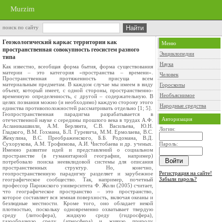
Murzim
поиск по сайту
Геоэкологический каркас территории как
Меню
пространственная совокупность геосистем разного
Энциклопедии
типа
Наука
Как известно, всеобщая форма бытия, форма существования
материи – это категория «пространства – времени».
Человек
Пространственная протяженность присуща всем
материальным предметам. В каждом случае мы имеем в виду
Гороскопы
объект, который имеет, с одной стороны, пространственно-
Необъяснимое
временную определенность, с другой – содержательную. В
целях познания можно (и необходимо) каждую сторону этого
Народные средства
единства противоположностей рассматривать отдельно [1; 5].
Геопространственная парадигма разрабатывается в
Авторизация
отечественной науке с середины прошлого века в трудах А.Ф.
Асланикашвили, А.М. Берлянта, С.В. Васильева, Ю.Н.
Логин:
Гладкого, В.М. Гохмана, Б.Л. Гуревича, М.М. Ермолаева, В.С.
Жекулина, В.С. Преображенского, Б.Б. Родомана, В.Д.
Сухорукова, А.М. Трофимова, А.И. Чистобаева и др. ученых.
Пароль:
Именно развитие идей и представлений о социальном
пространстве (в гуманитарной географии, например)
потребовало поиска неевклидовой системы для описания
пространственных структур. Но, конечно,
Регистрация на сайте!
геопространственную парадигму разделяет и зарубежное
Забыли пароль?
географическое сообщество. Так, например, почетный
профессор Парижского университета Ф. Жоли (2005) считает,
что географическое пространство – это пространство,
которое составляет вся земная поверхность, включая океаны и
безлюдные местности. Кроме того, оно обладает некой
плотностью, поскольку одновременно охватывает твердую
среду (литосфера), жидкую среду (гидросфера),
газообразную среду (атмосфера) и живую природу