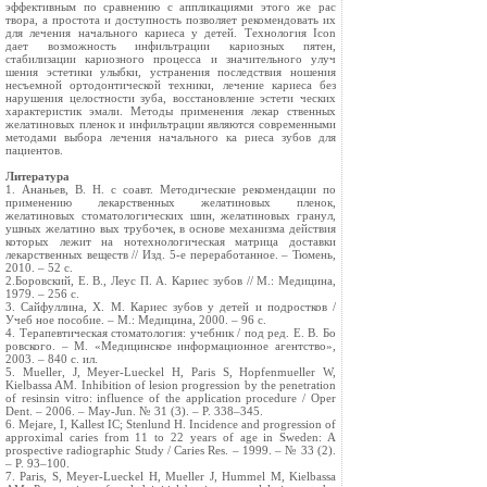
Литература
1. Ананьев, В. Н. с соавт. Методические рекомендации по
применению лекарственных желатиновых пленок,
желатиновых стоматологических шин, желатиновых гранул,
ушных желатино вых трубочек, в основе механизма действия
которых лежит на нотехнологическая матрица доставки
лекарственных веществ // Изд. 5-е переработанное. – Тюмень,
2010. – 52 с.
2.Боровский, Е. В., Леус П. А. Кариес зубов // М.: Медицина,
1979. – 256 с.
3. Сайфуллина, Х. М. Кариес зубов у детей и подростков /
Учеб ное пособие. – М.: Медицина, 2000. – 96 с.
4. Терапевтическая стоматология: учебник / под ред. Е. В. Бо
ровского. – М. «Медицинское информационное агентство»,
2003. – 840 с. ил.
5. Mueller, J, Meyer-Lueckel H, Paris S, Hopfenmueller W,
Kielbassa AM. Inhibition of lesion progression by the penetration
of resinsin vitro: influence of the application procedure / Oper
Dent. – 2006. – May-Jun. № 31 (3). – Р. 338–345.
6. Mejare, I, Kallest IC; Stenlund H. Incidence and progression of
approximal caries from 11 to 22 years of age in Sweden: A
prospective radiographic Study / Caries Res. – 1999. – № 33 (2).
– Р. 93–100.
7. Paris, S, Meyer-Lueckel H, Mueller J, Hummel M, Kielbassa