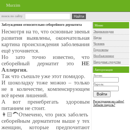
Murzim
поиск по сайту
Заблуждения относительно себорейного дерматита
Меню
Несмотря на то, что основные звенья
Энциклопедии
развития выявлены, окончательная
Наука
картина происхождения заболевания
Человек
ещё уточняется.
Гороскопы
Но зато точно известно, что
Необъяснимое
Народные средства
себорейный дерматит это
НЕ
Аллергия.
Авторизация
Так что съешьте уже этот помидор.
Логин:
И шоколадку тоже можно – только
Пароль:
не в количестве, компенсирующем
всё время лишений.
А вот пренебрегать здоровым
Регистрация на сайте!
Забыли пароль?
питанием не стоит.
👩🏻‍🦱Отмечено, что риск заболеть
себорейным дерматитом выше у тех
женщин, которые предпочитают