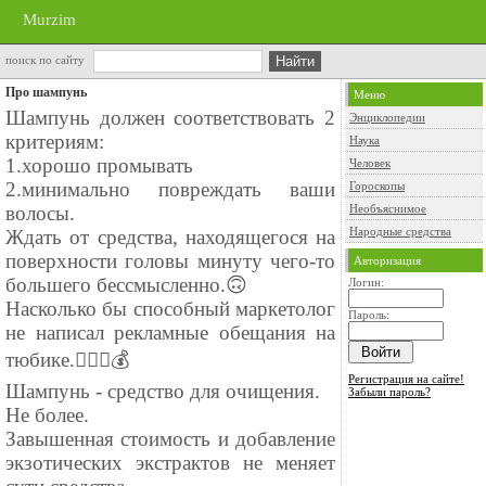
Murzim
поиск по сайту
Про шампунь
Меню
Шампунь должен соответствовать 2
Энциклопедии
критериям:
Наука
1.хорошо промывать
Человек
2.минимально повреждать ваши
Гороскопы
волосы.
Необъяснимое
Народные средства
Ждать от средства, находящегося на
поверхности головы минуту чего-то
Авторизация
большего бессмысленно.🙃
Логин:
Насколько бы способный маркетолог
Пароль:
не написал рекламные обещания на
тюбике.🧚🏻‍♀️💰
Регистрация на сайте!
Шампунь - средство для очищения.
Забыли пароль?
Не более.
Завышенная стоимость и добавление
экзотических экстрактов не меняет