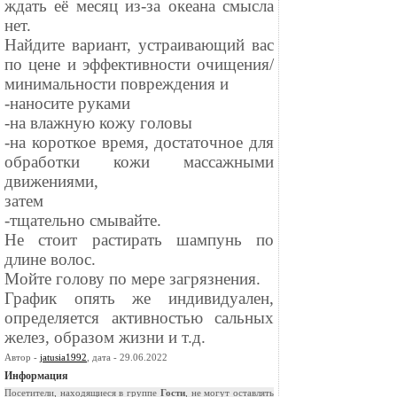
ждать её месяц из-за океана смысла
нет.
Найдите вариант, устраивающий вас
по цене и эффективности очищения/
минимальности повреждения и
-наносите руками
-на влажную кожу головы
-на короткое время, достаточное для
обработки кожи массажными
движениями,
затем
-тщательно смывайте.
Не стоит растирать шампунь по
длине волос.
Мойте голову по мере загрязнения.
График опять же индивидуален,
определяется активностью сальных
желез, образом жизни и т.д.
Автор -
jatusia1992
, дата - 29.06.2022
Информация
Посетители, находящиеся в группе
Гости
, не могут оставлять