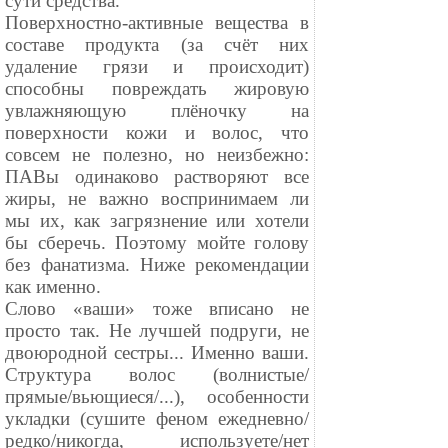
сути средства.
Поверхностно-активные вещества в
составе продукта (за счёт них
удаление грязи и происходит)
способны повреждать жировую
увлажняющую плёночку на
поверхности кожи и волос, что
совсем не полезно, но неизбежно:
ПАВы одинаково растворяют все
жиры, не важно воспринимаем ли
мы их, как загрязнение или хотели
бы сберечь. Поэтому мойте голову
без фанатизма. Ниже рекомендации
как именно.
Слово «ваши» тоже вписано не
просто так. Не лучшей подруги, не
двоюродной сестры... Именно ваши.
Структура волос (волнистые/
прямые/вьющиеся/...), особенности
укладки (сушите феном ежедневно/
редко/никогда, используете/нет