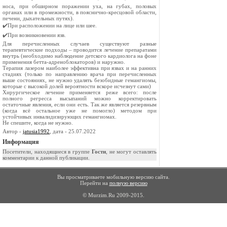
носа, при обширном поражении уха, на губах, половых
органах или в промежности, в пояснично-кресцовой области,
печени, дыхательных путях).
✔️При расположении на лице или шее.
✔️При возникновении язв.
Для перечисленных случаев существуют разные
терапевтические подходы – проводится лечение препаратами
внутрь (необходимо наблюдение детского кардиолога на фоне
применения бетта-адреноблокаторов) и наружно.
Терапия лазером наиболее эффективна при язвах и на ранних
стадиях (только по направлению врача при перечисленных
выше состояниях, не нужно удалять безобидные гемангиомы,
которые с высокой долей вероятности вскоре исчезнут сами)
Хирургическое лечение применяется реже всего: после
полного регресса высыпаний можно корректировать
остаточные явления, если они есть. Так же является резервным
(когда всё остальное уже не помогло) методом при
устойчивых инвалидизирующих гемангиомах.
Не спешите, когда не нужно.
Автор -
jatusia1992
, дата - 25.07.2022
Информация
Посетители, находящиеся в группе
Гости
, не могут оставлять
комментарии к данной публикации.
Вы просматриваете мобильную версию сайта.
Перейти на
полную версию
© Murzim.Ru 2009-2015.