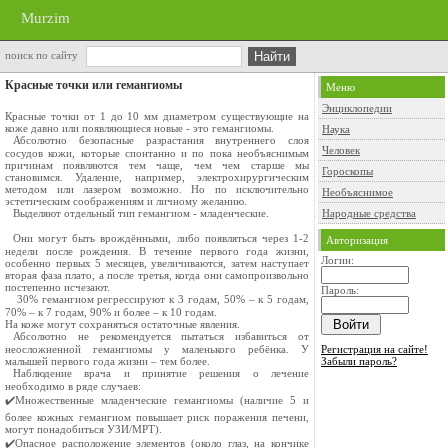
Murzim
поиск по сайту
Красные точки или гемангиомы
Меню
Энциклопедии
Красные точки от 1 до 10 мм диаметром существующие на
коже давно или появляющиеся новые - это гемангиомы.
Наука
⠀Абсолютно безопасные разрастания внутреннего слоя
Человек
сосудов кожи, которые спонтанно и по пока необъяснимым
причинам появляются тем чаще, чем чем старше мы
Гороскопы
становимся. Удаление, например, электрохирургическим
методом или лазером возможно. Но по исключительно
Необъяснимое
эстетическим соображениям и личному желанию.
⠀Выделяют отдельный тип гемангиом - младенческие.
Народные средства
⠀Они могут быть врождёнными, либо появляться через 1-2
Авторизация
недели после рождения. В течение первого года жизни,
Логин:
особенно первых 5 месяцев, увеличиваются, затем наступает
вторая фаза плато, а после третья, когда они самопроизвольно
постепенно исчезают.
Пароль:
⠀ 30% гемангиом регрессируют к 3 годам, 50% – к 5 годам,
70% – к 7 годам, 90% и более – к 10 годам.
На коже могут сохраняться остаточные явления.
⠀Абсолютно не рекомендуется пытаться избавиться от
неосложненной гемангиомы у маленького ребёнка. У
Регистрация на сайте!
малышей первого года жизни – тем более.
Забыли пароль?
⠀Наблюдение врача и принятие решения о лечение
необходимо в ряде случаев:
✔️Множественные младенческие гемангиомы (наличие 5 и
более кожных гемангиом повышает риск поражения печени,
могут понадобиться УЗИ/МРТ).
✔️Опасное расположение элементов (около глаз, на кончике