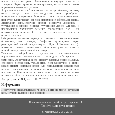
после снятия которых обнажаются мокнущие участки и
трещины. Характерны вспышки эритемы, когда кожа в очагах
поражения внезапно краснеет.
Разрешение высыпаний начинается с центра бляшек, поэтому
очаги могут стать кольцевидными или приобрести
причудливые очертания. В процесс могут вовлекаться веки,
при этом клиническая картина напоминает офтальморозацеа.
Высыпания симметричны, имеют сезонную динамику -
ухудшение в зимний период, улучшение летом. Стрессы и
недосыпание ухудшают течение заболевания. Зуд - не
обязательный признак СД, беспокоит преимущественно в
области головы.
Себорейный дерматит нередко сочетается с такими кожными
болезнями, как розацеа, блефарит, вульгарные угри,
разноцветный лишай и фолликулит. При ВИЧ-инфекции СД
протекает тяжело, захватывая обширные участки кожи и
приобретая универсальный характер.
Течение себорейного дерматита характеризуется
периодическим чередованием периодов обострения и
ремиссии. Обострения часто бывают вызваны эмоциональным
стрессом, депрессией, усталостью, погрешностями в диете,
воздействием кондиционеров или повышенной влажностью
воздуха, инфекциями, применением некоторых лекарственных
препаратов. При поражении волосистой части головы частые
и тяжелые обострения могут привести к диффузной алопеции.
Автор -
jatusia1992
, дата - 20.05.2022
Информация
Посетители, находящиеся в группе
Гости
, не могут оставлять
комментарии к данной публикации.
Вы просматриваете мобильную версию сайта.
Перейти на
полную версию
© Murzim.Ru 2009-2015.