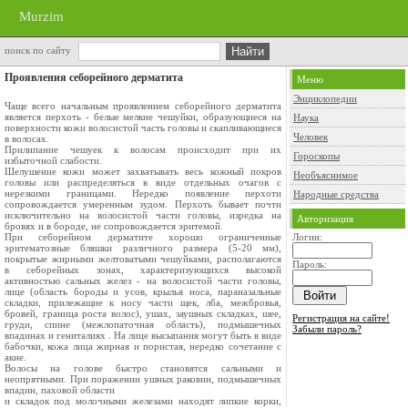
Murzim
поиск по сайту
Проявления себорейного дерматита
Меню
Энциклопедии
Чаще всего начальным проявлением себорейного дерматита
является перхоть - белые мелкие чешуйки, образующиеся на
Наука
поверхности кожи волосистой часть головы и скапливающиеся
Человек
в волосах.
Прилипание чешуек к волосам происходит при их
Гороскопы
избыточной слабости.
Шелушение кожи может захватывать весь кожный покров
Необъяснимое
головы или распределяться в виде отдельных очагов с
нерезкими границами. Нередко появление перхоти
Народные средства
сопровождается умеренным зудом. Перхоть бывает почти
исключительно на волосистой части головы, изредка на
Авторизация
бровях и в бороде, не сопровождается эритемой.
При себорейном дерматите хорошо ограниченные
Логин:
эритематозные бляшки различного размера (5-20 мм),
покрытые жирными желтоватыми чешуйками, располагаются
Пароль:
в себорейных зонах, характеризующихся высокой
активностью сальных желез - на волосистой части головы,
лице (область бороды и усов, крылья носа, параназальные
складки, прилежащие к носу части щек, лба, межбровья,
бровей, граница роста волос), ушах, заушных складках, шее,
Регистрация на сайте!
груди, спине (межлопаточная область), подмышечных
Забыли пароль?
впадинах и гениталиях . На лице высыпания могут быть в виде
бабочки, кожа лица жирная и пористая, нередко сочетание с
акне.
Волосы на голове быстро становятся сальными и
неопрятными. При поражении ушных раковин, подмышечных
впадин, паховой области
и складок под молочными железами находят липкие корки,