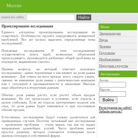
Murzim
поиск по сайту
Проектирование исследования
Меню
Единого алгоритма проектирования исследования не
Энциклопедии
существует. Особенности проекта определяются конкретной
проблемой. Все же можно выделить определенные типы
Наука
исследований.
Человек
Поисковые исследования. В этих исследованиях
Гороскопы
осуществляется поиск идей, возможных объяснений
происходящего, производится разбиение общей проблемы на
Необъяснимое
подзадачи, выдвижение гипотез.
Народные средства
Пример вопроса, на который отвечает поисковое
исследование: «какие переменные и как влияют на долю рынка
Авторизация
компании». Для ответа на него прежде всего следует узнать,
связано ли изменение доли рынка с деятельностью компании
Логин:
или с ситуацией в промышленности и экономике. Вначале
надо обратиться к вторичным данным.
Пароль:
Обычно доля рынка растет, если растет объем продаж
компании. Но это происходит в условиях, если отрасль в
целом стабильна. Если же отрасль претерпевает подъем или
спад, то доля рынка будет изменяться и при постоянном
Регистрация на сайте!
объеме продаж.
Забыли пароль?
Естественно, исследования будут сильно различаться для
приведенных случаев. Поэтому начальный шаг исследования
– прояснение проблемы – очень важен, так как он задает
направление дальнейших усилий. Часто проблема имеет
простое решение, которое становится очевидным после
анализа ситуации в собственной фирме.