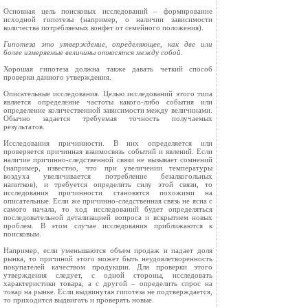
Основная цель поисковых исследований – формирование
исходной гипотезы (например, о наличии зависимости
количества потребляемых конфет от семейного положения).
Гипотеза это утверждение, определяющее, как две или
более измеряемые величины относятся между собой.
Хорошая гипотеза должна также давать четкий способ
проверки данного утверждения.
Описательные исследования. Целью исследований этого типа
является определение частоты какого-либо события или
определение количественной зависимости между величинами.
Обычно задается требуемая точность получаемых
результатов.
Исследования причинности. В них определяется или
проверяется причинная взаимосвязь событий и явлений. Если
наличие причинно-следственной связи не вызывает сомнений
(например, известно, что при увеличении температуры
воздуха увеличивается потребление безалкогольных
напитков), и требуется определить силу этой связи, то
исследования причинности становятся похожими на
описательные. Если же причинно-следственная связь не ясна с
самого начала, то ход исследований будет определяться
последовательной детализацией вопроса и вскрытием новых
проблем. В этом случае исследования приближаются к
поисковым.
Например, если уменьшаются объем продаж и падает доля
рынка, то причиной этого может быть неудовлетворенность
покупателей качеством продукции. Для проверки этого
утверждения следует, с одной стороны, исследовать
характеристики товара, а с другой – определить спрос на
товар на рынке. Если выдвинутая гипотеза не подтверждается,
то приходится выдвигать и проверять новые.