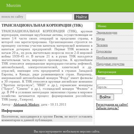
Murzim
поиск по сайту
ТРАНСНАЦИОНАЛЬНАЯ КОРПОРАЦИЯ (ТНК)
Меню
ТРАНСНАЦИОНАЛЬНАЯ КОРПОРАЦИЯ (ТНК), крупная
Энциклопедии
корпорация, имеющая зарубежные активы, осуществляющая не
менее 1/4 части своих операций за пределами страны, в
Наука
которой она зарегистрирована. Организационно строится по
Человек
принципу системы участия капитала материнской компании в
капитале дочерних предприятий. Первые ТНК возникли в
Гороскопы
начале 20 в., их роль значительно возросла после 2-й мировой
войны 1939-45 гг. В начале 21 в. в руках ТНК находится
Необъяснимое
значительная часть мирового производства. К крупнейшим
ТНК относятся американские корпорации-гиганты нефтяной,
Народные средства
автомобильной, электротехнической, химической и др.
отраслей, имеющие сеть предприятий в странах Западной
Авторизация
Европы, в Канаде, ряде развивающихся стран. Например,
американский автомобильный концерн "Форд" имеет филиалы
Логин:
в 30 странах. К ТНК относятся крупные английские компании
("Бритиш петролеум", "ИКИ" и др.), германские концерны
Пароль:
("Херст", "Сименс" и др.), голландский концерн "Филипс" и
др. В РФ в условиях интеграции экономики страны в мировое
хозяйство начинается процесс формирования российских
ТНК (напр., Газпром).
Автор -
Aleksandr Minkov
, дата - 10.11.2011
Регистрация на сайте!
Забыли пароль?
Информация
Посетители, находящиеся в группе
Гости
, не могут оставлять
комментарии к данной публикации.
Вы просматриваете мобильную версию сайта.