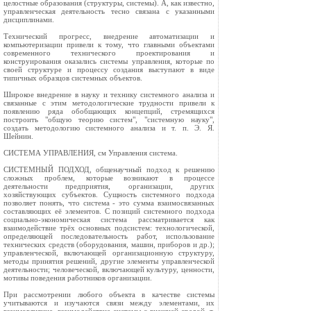
целостные образования (структуры, системы). А, как известно,
управленческая деятельность тесно связана с указанными
дисциплинами.
Технический прогресс, внедрение автоматизации и
компьютеризации привели к тому, что главными объектами
современного технического проектирования и
конструирования оказались системы управления, которые по
своей структуре и процессу создания выступают в виде
типичных образцов системных объектов.
Широкое внедрение в науку и технику системного анализа и
связанные с этим методологические трудности привели к
появлению ряда обобщающих концепций, стремящихся
построить "общую теорию систем", "системную науку",
создать методологию системного анализа и т. п. Э. Я.
Шейнин.
СИСТЕМА УПРАВЛЕНИЯ, см Управления система.
СИСТЕМНЫЙ ПОДХОД, общенаучный подход к решению
сложных проблем, которые возникают в процессе
деятельности предприятия, организации, других
хозяйствующих субъектов. Сущность системного подхода
позволяет понять, что система - это сумма взаимосвязанных
составляющих её элементов. С позиций системного подхода
социально-экономическая система рассматривается как
взаимодействие трёх основных подсистем: технологической,
определяющей последовательность работ, использование
технических средств (оборудования, машин, приборов и др.);
управленческой, включающей организационную структуру,
методы принятия решений, другие элементы управленческой
деятельности; человеческой, включающей культуру, ценности,
мотивы поведения работников организации.
При рассмотрении любого объекта в качестве системы
учитываются и изучаются связи между элементами, их