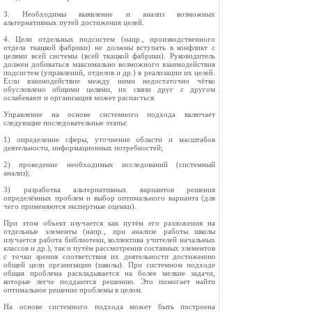
3. Необходимы выявление и анализ возможных
альтернативных путей достижения целей.
4. Цели отдельных подсистем (напр., производственного
отдела ткацкой фабрики) не должны вступать в конфликт с
целями всей системы (всей ткацкой фабрики). Руководитель
должен добиваться максимально возможного взаимодействия
подсистем (управлений, отделов и др.) в реализации их целей.
Если взаимодействие между ними недостаточно чётко
обусловлено общими целями, их связи друг с другом
ослабевают и организация может распасться.
Управление на основе системного подхода включает
следующие последовательные этапы:
1) определение сферы, уточнение области и масштабов
деятельности, информационных потребностей;
2) проведение необходимых исследований (системный
анализ);
3) разработка альтернативных вариантов решения
определённых проблем и выбор оптимального варианта (для
чего применяются экспертные оценки).
При этом объект изучается как путём его разложения на
отдельные элементы (напр., при анализе работы школы
изучается работа библиотеки, коллектива учителей начальных
классов и др.), так и путём рассмотрения составных элементов
с точки зрения соответствия их деятельности достижению
общей цели организации (школы). При системном подходе
общая проблема раскладывается на более мелкие задачи,
которые легче поддаются решению. Это помогает найти
оптимальное решение проблемы в целом.
На основе системного подхода может быть построена