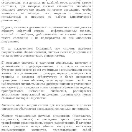
существовать, она должна, по крайней мере, достичь такого
состояния, при котором система становится способной
усваивать достаточно вводов из своего окружения, чтобы
возместить её выходы плюс энергию и материалы,
используемые в процессе её работы (динамическое
равновесие);
7) для достижения динамического равновесия система должна
обладать обратной связью - информационным вводом,
который и сообщает, действительно ли система достигла
такого состояния и не подвергается ли она опасности
разрушения;
8) за исключением Вселенной, все системы являются
подсистемами. Иными словами, система имеет подсистемы и в
то же время составляет часть суперсистемы;
9) открытые системы, в частности социальные, тяготеют к
усложнённости и дифференциации, т. е. открытая система
будет по мере своего роста стремиться к специализации ссоих
элементов и усложнению структуры, нередко расширяя свои
границы и создавая субструктуру с более широкими
границами. Таким образом, если предприятие растёт, то
наблюдаются значительная его дифференциация и усложнение
его структуры: создаются новые специализированные отделы,
приобретаются источники снабжения, расширяется
ассортимент выпускаемой продукции, организуются новые
сбытовые конторы или участки.
Значение общей теории систем для исследований в области
управления объясняется несколькими основными причинами.
Многие традиционные научные дисциплины (психология,
социология, логика) в последнее время существенно
трансформировали предметы своего рассмотрения. В качестве
таких предметов теперь обычно выступают множества
взаимосвязанных элементов, представляющих собой