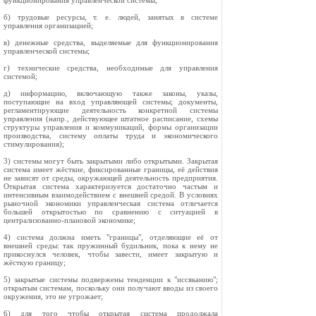
функционирования управленческой системы;
б) трудовые ресурсы, т. е. людей, занятых в системе
управления организацией;
в) денежные средства, выделяемые для функционирования
управленческой системы;
г) технические средства, необходимые для управления
системой;
д) информацию, включающую также законы, указы,
поступающие на вход управляющей системы; документы,
регламентирующие деятельность конкретной системы
управления (напр., действующее штатное расписание, схемы
структуры управления и коммуникаций, формы организации
производства, систему оплаты труда и экономического
стимулирования);
3) системы могут быть закрытыми либо открытыми. Закрытая
система имеет жёсткие, фиксированные границы, её действия
не зависят от среды, окружающей деятельность предприятия.
Открытая система характеризуется достаточно частым и
интенсивным взаимодействием с внешней средой. В условиях
рыночной экономики управленческая система отличается
большей открытостью по сравнению с ситуацией в
централизованно-плановой экономике;
4) система должна иметь "границы", отделяющие её от
внешней среды: так пружинный будильник, пока к нему не
прикоснулся человек, чтобы завести, имеет закрытую и
жёсткую границу;
5) закрытые системы подвержены тенденции к "иссяканию";
открытым системам, поскольку они получают вводы из своего
окружения, это не угрожает;
6) для того чтобы открытая система продолжала