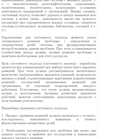
взаимовлияние, взаимодействие системы с внешней средой, т.
е. с экономическими, демографическими, социальными,
политическими, техническими, культурными условиями
деятельности предприятий и организаций. Иными словами,
системный подход позволяет держать в центре внимания всю
систему в целом (напр., деятельность школы как цельного
организма) при одновременном анализе составных элементов
системы (учительского коллектива, библиотеки, столовой и т.
п.).
Характерным для системного подхода является поиск
оптимального решения проблемы с определения и
упорядочения целей системы, при функционировании
которой возникла данная проблема. При этом устанавливается
соответствие между целями, путями решения проблемы и
наличием необходимых для этого ресурсов.
Цель системного подхода (системного анализа) - выработка
практических рекомендаций при выборе наилучшего варианта
решений. При этом должно рассматриваться значительное
количество альтернативных вариантов решений, возможность
анализа условий, ограничивающих выполнение разработанных
решений, последствий принимаемых решений для
организации, её отдельных подразделений, каждого
работника. Естественно, что этому должна предшествовать
полная и всесторонняя проверка различных вариантов
действий, включая сопоставление затраченных ресурсов с
получаемыми результатами.
Важнейшие принципы системного подхода:
1. Процесс принятия решений должен начинаться с точного,
всестороннего, взвешенного выявления и чёткого
формулирования конкретных целей.
2. Необходимо рассматривать всю проблему как целое, как
единую систему и выявлять все последствия и взаимосвязи
каждого частного решения.