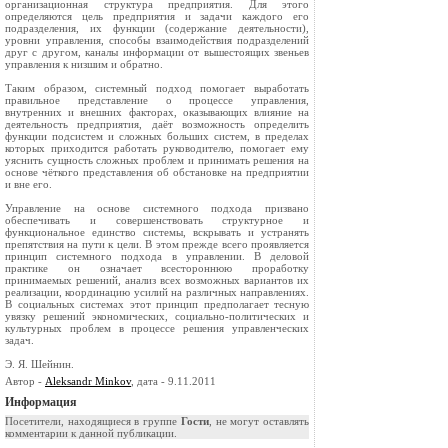
организационная структура предприятия. Для этого
определяются цель предприятия и задачи каждого его
подразделения, их функции (содержание деятельности),
уровни управления, способы взаимодействия подразделений
друг с другом, каналы информации от вышестоящих звеньев
управления к низшим и обратно.
Таким образом, системный подход помогает выработать
правильное представление о процессе управления,
внутренних и внешних факторах, оказывающих влияние на
деятельность предприятия, даёт возможность определить
функции подсистем и сложных больших систем, в пределах
которых приходится работать руководителю, помогает ему
уяснить сущность сложных проблем и принимать решения на
основе чёткого представления об обстановке на предприятии
и вне его.
Управление на основе системного подхода призвано
обеспечивать и совершенствовать структурное и
функциональное единство системы, вскрывать и устранять
препятствия на пути к цели. В этом прежде всего проявляется
принцип системного подхода в управлении. В деловой
практике он означает всестороннюю проработку
принимаемых решений, анализ всех возможных вариантов их
реализации, координацию усилий на различных направлениях.
В социальных системах этот принцип предполагает тесную
увязку решений экономических, социально-политических и
культурных проблем в процессе решения управленческих
задач.
Э. Я. Шейнин.
Автор -
Aleksandr Minkov
, дата - 9.11.2011
Информация
Посетители, находящиеся в группе
Гости
, не могут оставлять
комментарии к данной публикации.