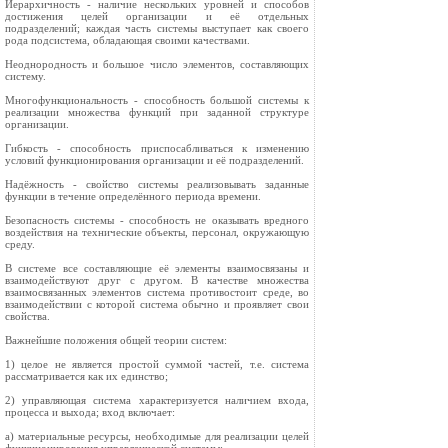
Иерархичность - наличие нескольких уровней и способов
достижения целей организации и её отдельных
подразделений; каждая часть системы выступает как своего
рода подсистема, обладающая своими качествами.
Неоднородность и большое число элементов, составляющих
систему.
Многофункциональность - способность большой системы к
реализации множества функций при заданной структуре
организации.
Гибкость - способность приспосабливаться к изменению
условий функционирования организации и её подразделений.
Надёжность - свойство системы реализовывать заданные
функции в течение определённого периода времени.
Безопасность системы - способность не оказывать вредного
воздействия на технические объекты, персонал, окружающую
среду.
В системе все составляющие её элементы взаимосвязаны и
взаимодействуют друг с другом. В качестве множества
взаимосвязанных элементов система противостоит среде, во
взаимодействии с которой система обычно и проявляет свои
свойства.
Важнейшие положения общей теории систем:
1) целое не является простой суммой частей, т.е. система
рассматривается как их единство;
2) управляющая система характеризуется наличием входа,
процесса и выхода; вход включает:
а) материальные ресурсы, необходимые для реализации целей