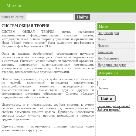
Murzim
поиск по сайту
СИСТЕМ ОБЩАЯ ТЕОРИЯ
Меню
СИСТЕМ ОБЩАЯ ТЕОРИЯ, наука, изучающая
Энциклопедии
закономерности функционирования сложных систем,
методологическая основа теории управления и организации.
Наука
Идея "общей теории систем" была выдвинута профессором
Человек
Людвигом фон Берталанфи в 1937 г.
Гороскопы
Одна из главных особенностей современного научного
познания заключается в подходе к объектам исследования как
Необъяснимое
к системам. Системой можно назвать человеческий организм,
жилище, университет, правительственные организации,
Народные средства
коммерческие предприятия и др. Все эти системы, в свою
очередь, взаимосвязаны с другими системами.
Авторизация
Обычно под системой (от греч. systоma - целое, составленное
Логин:
из частей, соединение) понимается совокупность
взаимодействующих элементов, находящихся во
Пароль:
взаимоотношениях и взаимосвязях друг с другом и
составляющих целостное образование. Система обладает
определённым набором свойств.
Целостность, т. е. несводимость свойств системы к сумме
Регистрация на сайте!
свойств составляющих её элементов, невыводимость из
Забыли пароль?
свойств элементов свойств целого. Примером целостности
системы может служить простая кооперация в процессе
трудовой деятельности.
Структурность - возможность описания системы через
установление её структуры.