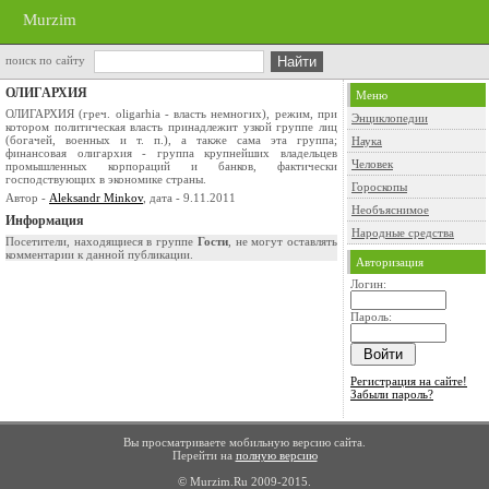
Murzim
поиск по сайту
ОЛИГАРХИЯ
Меню
ОЛИГАРХИЯ (греч. oligarhia - власть немногих), режим, при
Энциклопедии
котором политическая власть принадлежит узкой группе лиц
(богачей, военных и т. п.), а также сама эта группа;
Наука
финансовая олигархия - группа крупнейших владельцев
Человек
промышленных корпораций и банков, фактически
господствующих в экономике страны.
Гороскопы
Автор -
Aleksandr Minkov
, дата - 9.11.2011
Необъяснимое
Информация
Народные средства
Посетители, находящиеся в группе
Гости
, не могут оставлять
комментарии к данной публикации.
Авторизация
Логин:
Пароль:
Регистрация на сайте!
Забыли пароль?
Вы просматриваете мобильную версию сайта.
Перейти на
полную версию
© Murzim.Ru 2009-2015.