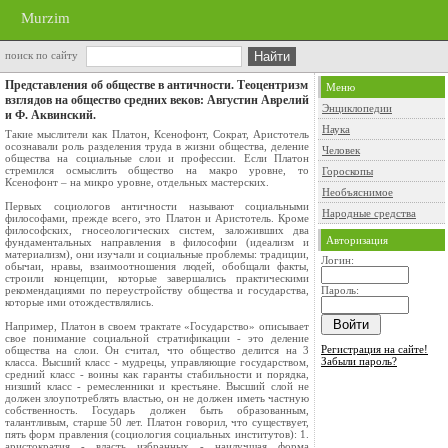
Murzim
поиск по сайту
Представления об обществе в античности. Теоцентризм
Меню
взглядов на общество средних веков: Августин Аврелий
Энциклопедии
и Ф. Аквинский.
Наука
Такие мыслители как Платон, Ксенофонт, Сократ, Аристотель
осознавали роль разделения труда в жизни общества, деление
Человек
общества на социальные слои и профессии. Если Платон
стремился осмыслить общество на макро уровне, то
Гороскопы
Ксенофонт – на микро уровне, отдельных мастерских.
Необъяснимое
Первых социологов античности называют социальными
Народные средства
философами, прежде всего, это Платон и Аристотель. Кроме
философских, гносеологических систем, заложивших два
Авторизация
фундаментальных направления в философии (идеализм и
материализм), они изучали и социальные проблемы: традиции,
Логин:
обычаи, нравы, взаимоотношения людей, обобщали факты,
строили концепции, которые завершались практическими
рекомендациями по переустройству общества и государства,
Пароль:
которые ими отождествлялись.
Например, Платон в своем трактате «Государство» описывает
свое понимание социальной стратификации - это деление
Регистрация на сайте!
общества на слои. Он считал, что общество делится на 3
Забыли пароль?
класса. Высший класс - мудрецы, управляющие государством,
средний класс - воины как гаранты стабильности и порядка,
низший класс - ремесленники и крестьяне. Высший слой не
должен злоупотреблять властью, он не должен иметь частную
собственность. Государь должен быть образованным,
талантливым, старше 50 лет. Платон говорил, что существует,
пять форм правления (социология социальных институтов): 1.
аристократия - власть избранных - наилучшая форма