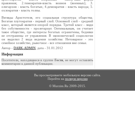
правления; 2.тимократия-власть воинов (военных); 3.
олигархия - власть богатых; 4.демократия - власть народа; 5.
охлократия - власть толпы.
Взгляды Аристотеля, его социальная структура общества.
Богатая плутократия - первый слой. Основной слой - средний
класс, который является опорой порядка. Третий класс - люди
без собственности - пролетариат. Оптимальным, он считает
такое общество, где интересы богатых ограничены, бедняки
не отстранены от управления. В экономической социологии
он выделил 2 вида ведения хозяйства: Нетоварное - это
семейное хозяйство, рыночное - все отношения вне семьи.
Автор -
DARK-ADMIN
, дата - 31.01.2012
Информация
Посетители, находящиеся в группе
Гости
, не могут оставлять
комментарии к данной публикации.
Вы просматриваете мобильную версию сайта.
Перейти на
полную версию
© Murzim.Ru 2009-2015.