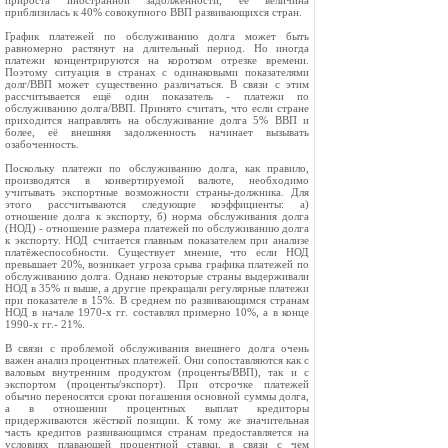
прироста иностранной задолженности, её величина
приблизилась к 40% совокупного ВВП развивающихся стран.
График платежей по обслуживанию долга может быть
равномерно растянут на длительный период. Но иногда
платежи концентрируются на коротком отрезке времени.
Поэтому ситуация в странах с одинаковыми показателями
долг/ВВП может существенно различаться. В связи с этим
рассчитывается ещё один показатель - платежи по
обслуживанию долга/ВВП. Принято считать, что если стране
приходится направлять на обслуживание долга 5% ВВП и
более, её внешняя задолженность начинает вызывать
озабоченность.
Поскольку платежи по обслуживанию долга, как правило,
производятся в конвертируемой валюте, необходимо
учитывать экспортные возможности страны-должника. Для
этого рассчитываются следующие коэффициенты: а)
отношение долга к экспорту, б) норма обслуживания долга
(НОД) - отношение размера платежей по обслуживанию долга
к экспорту. НОД считается главным показателем при анализе
платёжеспособности. Существует мнение, что если НОД
превышает 20%, возникает угроза срыва графика платежей по
обслуживанию долга. Однако некоторые страны выдерживали
НОД в 35% и выше, а другие прекращали регулярные платежи
при показателе в 15%. В среднем по развивающимся странам
НОД в начале 1970-х гг. составлял примерно 10%, а в конце
1990-х гг.- 21%.
В связи с проблемой обслуживания внешнего долга очень
важен анализ процентных платежей. Они сопоставляются как с
валовым внутренним продуктом (проценты/ВВП), так и с
экспортом (проценты/экспорт). При отсрочке платежей
обычно переносятся сроки погашения основной суммы долга,
а в отношении процентных выплат кредиторы
придерживаются жёсткой позиции. К тому же значительная
часть кредитов развивающимся странам предоставляется на
условиях плавающей процентной ставки, в связи с чем