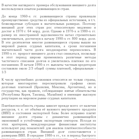
В качестве наглядного примера обслуживания внешнего долга
воспользуемся опытом развивающихся стран.
До конца 1960-х гг. развивающиеся страны привлекали
преимущественно средства из официальных источников, в т.ч.
безвозвратные субсидии в значительных размерах. Поэтому
внешний долг этих стран рос относительно медленно и
достиг в 1970 г. 64 млрд. долл. Однако в 1970-х и 1980-х гг.
размер их иностранной задолженности начал стремительно
увеличиваться, достигнув к началу 1990-х гг. 800 млрд. долл.
В эти десятилетия многие развивающиеся страны вышли на
мировой рынок ссудных капиталов, а сроки погашения
значительной части долга неоднократно переносились. В
1990-х гг. прирост внешнего долга стал снижаться, поскольку
в этот период широко применялись различные методы
частичного списания долгов и увеличились платежи по его
погашению. В начале 1990-х гг. выплаты частным кредиторам
составляли около 2/3 общей суммы платежей, официальным -
1/3
К числу крупнейших должников относятся не только страны,
которые многократно пересматривали графики своих
долговых платежей (Бразилия, Мексика, Аргентина), но и
государства, как правило, соблюдающие взятые обязательства
(Республика Корея, Таиланд, Малайзия) и имеющие высокую
репутацию на мировом рынке ссудных капиталов.
Платёжеспособность страны зависит прежде всего от наличия
ресурсов, т. е. от объёма её валового внутреннего продукта
(ВВП) и состояния экспортной базы. Более исправно платят
внешние долги страны с динамично развивающейся
экономикой и устойчивым экспортным сектором. Исходя из
этих критериев, международные финансовые институты
используют ряд показателей для анализа платёжеспособности
развивающихся стран. Внешний долг сопоставляется с
размерами ВВП. В середине 1980-х гг., т.е. в период быстрого