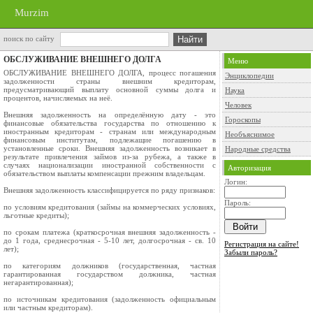
Murzim
поиск по сайту
ОБСЛУЖИВАНИЕ ВНЕШНЕГО ДОЛГА
Меню
ОБСЛУЖИВАНИЕ ВНЕШНЕГО ДОЛГА, процесс погашения
Энциклопедии
задолженности страны внешним кредиторам,
предусматривающий выплату основной суммы долга и
Наука
процентов, начисляемых на неё.
Человек
Внешняя задолженность на определённую дату - это
Гороскопы
финансовые обязательства государства по отношению к
иностранным кредиторам - странам или международным
Необъяснимое
финансовым институтам, подлежащие погашению в
установленные сроки. Внешняя задолженность возникает в
Народные средства
результате привлечения займов из-за рубежа, а также в
случаях национализации иностранной собственности с
Авторизация
обязательством выплаты компенсации прежним владельцам.
Логин:
Внешняя задолженность классифицируется по ряду признаков:
Пароль:
по условиям кредитования (займы на коммерческих условиях,
льготные кредиты);
по срокам платежа (краткосрочная внешняя задолженность -
до 1 года, среднесрочная - 5-10 лет, долгосрочная - св. 10
Регистрация на сайте!
лет);
Забыли пароль?
по категориям должников (государственная, частная
гарантированная государством должника, частная
негарантированная);
по источникам кредитования (задолженность официальным
или частным кредиторам).