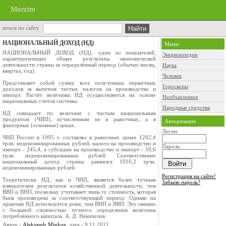
Murzim
поиск по сайту
НАЦИОНАЛЬНЫЙ ДОХОД (НД)
Меню
НАЦИОНАЛЬНЫЙ ДОХОД (НД), один из показателей,
Энциклопедии
характеризующих общие результаты экономической
деятельности страны за определённый период (обычно месяц,
Наука
квартал, год).
Человек
Представляет собой сумму всех полученных первичных
Гороскопы
доходов за вычетом чистых налогов на производство и
импорт. Расчёт величины НД осуществляется на основе
Необъяснимое
национальных счетов системы.
Народные средства
НД совпадает по величине с чистым национальным
продуктом (ЧИП), исчисленным не в рыночных, а в
Авторизация
факторных (основных) ценах.
Логин:
ЧНП России в 1995 г. составлял в рыночных ценах 1202,4
трлн. неденоминированных рублей, налоги на производство и
Пароль:
импорт - 245,4, а субсидии на производство и импорт - 59,6
трлн. неденоминированных рублей. Соответственно
национальный доход страны равнялся 1016,2 трлн.
неденоминированных рублей.
Регистрация на сайте!
Теоретически НД, как и ЧНП, является более точным
Забыли пароль?
измерителем результатов хозяйственной деятельности, чем
ВВП и ВНП, поскольку учитывает лишь ту стоимость, которая
была произведена за соответствующий период. Однако на
практике НД используется реже, чем ВНП и ВВП. Это связано
с большой сложностью точного определения величины
потреблённого капитала. А. Д. Некипелов.
Автор -
Aleksandr Minkov
, дата - 9.11.2011