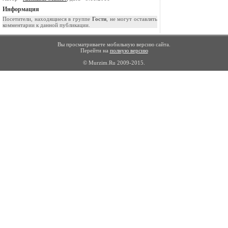
Информация
Посетители, находящиеся в группе
Гости
, не могут оставлять
комментарии к данной публикации.
Вы просматриваете мобильную версию сайта.
Перейти на
полную версию
© Murzim.Ru 2009-2015.