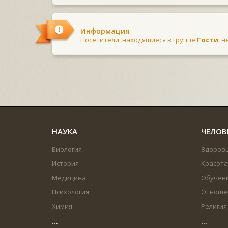
Информация
Посетители, находящиеся в группе
Гости
, 
НАУКА
ЧЕЛОВ
Биология
Здоров
История
Красота
Медицина
Обучен
Психология
Отноше
Химия
Религия
...
...