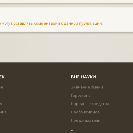
не могут оставлять комментарии к данной публикации.
ЕК
ВНЕ НАУКИ
ье
Значение имени
Гороскопы
ие
Народные средства
ния
Необъяснимое
Предсказатели
...