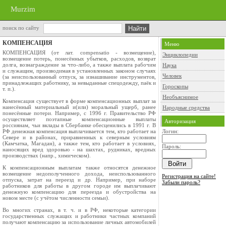
Murzim
поиск по сайту
КОМПЕНСАЦИЯ
Меню
КОМПЕНСАЦИЯ (от лат. compensatio - возмещение),
Энциклопедии
возмещение потерь, понесённых убытков, расходов, возврат
долга, вознаграждение за что-либо, а также выплата рабочим
Наука
и служащим, производимая в установленных законом случаях
Человек
(за неиспользованный отпуск, за изнашивание инструментов,
принадлежащих работнику, за невыданные спецодежду, паёк и
Гороскопы
т. п.).
Необъяснимое
Компенсация существует в форме компенсационных выплат за
нанесённый материальный и(или) моральный ущерб, ранее
Народные средства
понесённые потери. Например, с 1996 г. Правительство РФ
осуществляет поэтапные компенсационные выплаты
Авторизация
россиянам, чьи вклады в Сбербанке обесценились в 1991 г. В
РФ денежная компенсация выплачивается тем, кто работает на
Логин:
Севере и в районах, приравненных к северным условиям
(Камчатка, Магадан), а также тем, кто работает в условиях,
Пароль:
наносящих вред здоровью - на шахтах, рудниках, вредных
производствах (напр., химическом).
К компенсационным выплатам также относятся денежное
возмещение недополученного дохода, неиспользованного
Регистрация на сайте!
отпуска, затрат на переезд и др. Например, при наборе
Забыли пароль?
работников для работы в другом городе им выплачивают
денежную компенсацию для переезда и обустройства на
новом месте (с учётом численности семьи).
Во многих странах, в т. ч. и в РФ, некоторые категории
государственных служащих и работники частных компаний
получают компенсацию за использование личных автомобилей