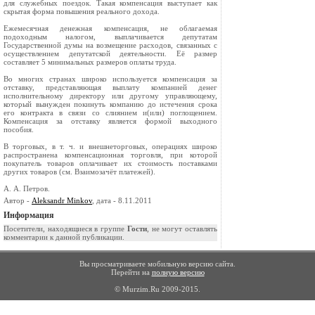
для служебных поездок. Такая компенсация выступает как
скрытая форма повышения реального дохода.
Ежемесячная денежная компенсация, не облагаемая
подоходным налогом, выплачивается депутатам
Государственной думы на возмещение расходов, связанных с
осуществлением депутатской деятельности. Её размер
составляет 5 минимальных размеров оплаты труда.
Во многих странах широко используется компенсация за
отставку, представляющая выплату компанией денег
исполнительному директору или другому управляющему,
который вынужден покинуть компанию до истечения срока
его контракта в связи со слиянием и(или) поглощением.
Компенсация за отставку является формой выходного
пособия.
В торговых, в т. ч. и внешнеторговых, операциях широко
распространена компенсационная торговля, при которой
покупатель товаров оплачивает их стоимость поставками
других товаров (см. Взаимозачёт платежей).
А. А. Петров.
Автор -
Aleksandr Minkov
, дата - 8.11.2011
Информация
Посетители, находящиеся в группе
Гости
, не могут оставлять
комментарии к данной публикации.
Вы просматриваете мобильную версию сайта.
Перейти на
полную версию
© Murzim.Ru 2009-2015.