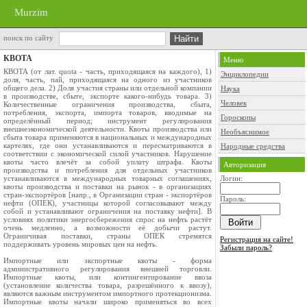
Murzim
поиск по сайту
КВОТА
Меню
КВОТА (от лат. quota - часть, приходящаяся на каждого), 1)
Энциклопедии
доля, часть, пай, приходящаяся на одного из участников
общего дела. 2) Доля участия страны или отдельной компании
Наука
в производстве, сбыте, экспорте какого-нибудь товара. 3)
Человек
Количественные ограничения производства, сбыта,
потребления, экспорта, импорта товаров, вводимые на
Гороскопы
определённый период; инструмент регулирования
внешнеэкономической деятельности. Квоты производства или
Необъяснимое
сбыта товара применяются в национальных и международных
картелях, где они устанавливаются и пересматриваются в
Народные средства
соответствии с экономической силой участников. Нарушение
квоты часто влечёт за собой уплату штрафа. Квоты
Авторизация
производства и потребления для отдельных участников
устанавливаются в международных товарных соглашениях,
Логин:
квоты производства и поставки на рынок - в организациях
стран-экспортёров [напр., в Организации стран - экспортёров
Пароль:
нефти (ОПЕК), участницы которой согласовывают между
собой и устанавливают ограничения на поставку нефти]. В
условиях политики энергосбережения спрос на нефть растёт
очень медленно, а возможности её добычи растут.
Ограничивая поставки, страны ОПЕК стремятся
Регистрация на сайте!
поддерживать уровень мировых цен на нефть.
Забыли пароль?
Импортные или экспортные квоты - форма
административного регулирования внешней торговли.
Импортные квоты, или контингентирование ввоза
(установление количества товара, разрешённого к ввозу),
являются важным инструментом импортного протекционизма.
Импортные квоты начали широко применяться во всех