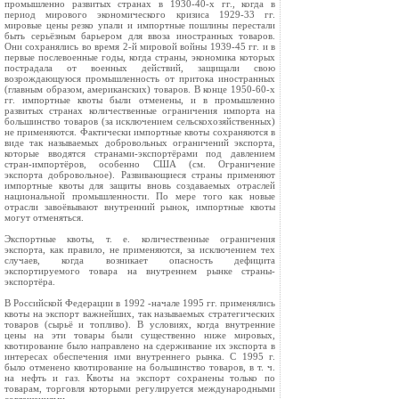
промышленно развитых странах в 1930-40-х гг., когда в
период мирового экономического кризиса 1929-33 гг.
мировые цены резко упали и импортные пошлины перестали
быть серьёзным барьером для ввоза иностранных товаров.
Они сохранялись во время 2-й мировой войны 1939-45 гг. и в
первые послевоенные годы, когда страны, экономика которых
пострадала от военных действий, защищали свою
возрождающуюся промышленность от притока иностранных
(главным образом, американских) товаров. В конце 1950-60-х
гг. импортные квоты были отменены, и в промышленно
развитых странах количественные ограничения импорта на
большинство товаров (за исключением сельскохозяйственных)
не применяются. Фактически импортные квоты сохраняются в
виде так называемых добровольных ограничений экспорта,
которые вводятся странами-экспортёрами под давлением
стран-импортёров, особенно США (см. Ограничение
экспорта добровольное). Развивающиеся страны применяют
импортные квоты для защиты вновь создаваемых отраслей
национальной промышленности. По мере того как новые
отрасли завоёвывают внутренний рынок, импортные квоты
могут отменяться.
Экспортные квоты, т. е. количественные ограничения
экспорта, как правило, не применяются, за исключением тех
случаев, когда возникает опасность дефицита
экспортируемого товара на внутреннем рынке страны-
экспортёра.
В Российской Федерации в 1992 -начале 1995 гг. применялись
квоты на экспорт важнейших, так называемых стратегических
товаров (сырьё и топливо). В условиях, когда внутренние
цены на эти товары были существенно ниже мировых,
квотирование было направлено на сдерживание их экспорта в
интересах обеспечения ими внутреннего рынка. С 1995 г.
было отменено квотирование на большинство товаров, в т. ч.
на нефть и газ. Квоты на экспорт сохранены только по
товарам, торговля которыми регулируется международными