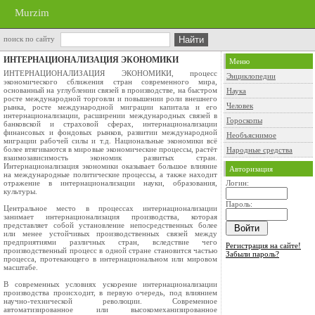
Murzim
поиск по сайту
ИНТЕРНАЦИОНАЛИЗАЦИЯ ЭКОНОМИКИ
Меню
ИНТЕРНАЦИОНАЛИЗАЦИЯ ЭКОНОМИКИ, процесс
Энциклопедии
экономического сближения стран современного мира,
основанный на углублении связей в производстве, на быстром
Наука
росте международной торговли и повышении роли внешнего
Человек
рынка, росте международной миграции капитала и его
интернационализации, расширении международных связей в
Гороскопы
банковской и страховой сферах, интернационализации
финансовых и фондовых рынков, развитии международной
Необъяснимое
миграции рабочей силы и т.д. Национальные экономики всё
более втягиваются в мировые экономические процессы, растёт
Народные средства
взаимозависимость экономик развитых стран.
Интернационализация экономики оказывает большое влияние
Авторизация
на международные политические процессы, а также находит
отражение в интернационализации науки, образования,
Логин:
культуры.
Пароль:
Центральное место в процессах интернационализации
занимает интернационализация производства, которая
представляет собой установление непосредственных более
или менее устойчивых производственных связей между
предприятиями различных стран, вследствие чего
Регистрация на сайте!
производственный процесс в одной стране становится частью
Забыли пароль?
процесса, протекающего в интернациональном или мировом
масштабе.
В современных условиях ускорение интернационализации
производства происходит, в первую очередь, под влиянием
научно-технической революции. Современное
автоматизированное или высокомеханизированное