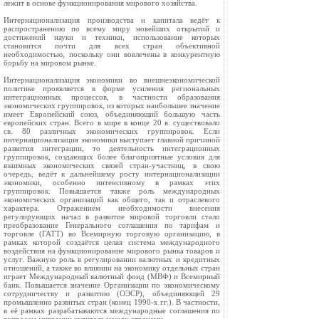
лежит в основе функционирования мирового хозяйства.
Интернационализация производства и капитала ведёт к
распространению по всему миру новейших открытий и
достижений науки и техники, использование которых
становится почти для всех стран объективной
необходимостью, поскольку они вовлечены в конкурентную
борьбу на мировом рынке.
Интернационализация экономики во внешнеэкономической
политике проявляется в форме усиления региональных
интеграционных процессов, в частности образования
экономических группировок, из которых наибольшее значение
имеет Европейский союз, объединяющий большую часть
европейских стран. Всего в мире в конце 20 в. существовало
св. 80 различных экономических группировок. Если
интернационализация экономики выступает главной причиной
развития интеграции, то деятельность интеграционных
группировок, создающих более благоприятные условия для
взаимных экономических связей стран-участниц, в свою
очередь, ведёт к дальнейшему росту интернационализации
экономики, особенно интенсивному в рамках этих
группировок. Повышается также роль международных
экономических организаций как общего, так и отраслевого
характера. Отражением необходимости внесения
регулирующих начал в развитие мировой торговли стало
преобразование Генерального соглашения по тарифам и
торговле (ГАТТ) во Всемирную торговую организацию, в
рамках которой создаётся целая система международного
воздействия на функционирование мирового рынка товаров и
услуг. Важную роль в регулировании валютных и кредитных
отношений, а также во влиянии на экономику отдельных стран
играет Международный валютный фонд (МВФ) и Всемирный
банк. Повышается значение Организации по экономическому
сотрудничеству и развитию (ОЭСР), объединяющей 29
промышленно развитых стран (конец 1990-х гг.). В частности,
в её рамках разрабатываются международные соглашения по