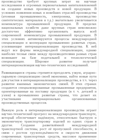
производство требует крупных затрат на научные
исследования и огромных первоначальных капиталовложений
на создание новых производств и новой продукции. В
условиях появления новых и новейших отраслей производства
(атомная промышленность, электроника, производство
синтетических материалов и т.д.) значительно увеличивается
номенклатура промышленной продукции. В пределах
национальных хозяйств даже крупных стран невозможно
достаточно эффективно организовать выпуск всей
современной номенклатуры промышленной продукции. В
этих условиях активизируются процессы международной
специализации и кооперации промышленно развитых стран,
усиливающие интернационализацию производства. К ней
ведут все формы международной специализации, однако
наиболее тесные связи между производителями разных стран
возникают на базе подетальней и технологической
специализации. Широкое развитие получает
интернационализация научно-технических исследований.
Развивающиеся страны стремятся преодолеть узкую, аграрно-
сырьевую специализацию своей экономики, найти новые пути
для участия в интернационализации производства, в т.ч. через
развитие взаимных экономических связей. В этих странах
создаются специализированные промышленные предприятия,
ориентированные на поставку продукции (в т. ч. деталей и
узлов) в промышленно развитые страны, что делает их
участниками интернационально организованных
производственных процессов.
Важную роль в интернационализации производства играет
научно-технический прогресс на международном транспорте,
который обеспечивает надёжную, относительно быструю и
экономичную транспортировку изделий из одних стран в
другие. Создание разветвлённой международной
транспортной системы, рост её пропускной способности, в
связи с ростом грузоподъёмности и скорости движения
современных транспортных средств, массовое применение