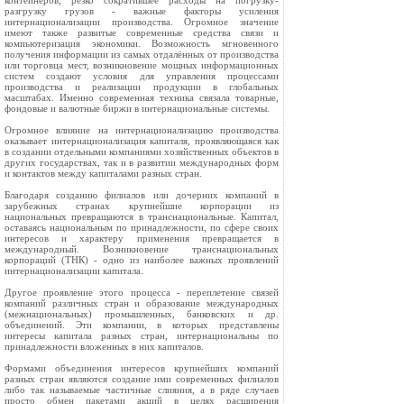
контейнеров, резко сократившее расходы на погрузку-
разгрузку грузов - важные факторы усиления
интернационализации производства. Огромное значение
имеют также развитые современные средства связи и
компьютеризация экономики. Возможность мгновенного
получения информации из самых отдалённых от производства
или торговца мест, возникновение мощных информационных
систем создают условия для управления процессами
производства и реализации продукции в глобальных
масштабах. Именно современная техника связала товарные,
фондовые и валютные биржи в интернациональные системы.
Огромное влияние на интернационализацию производства
оказывает интернационализация капиталя, проявляющаяся как
в создании отдельными компаниями хозяйственных объектов в
других государствах, так и в развитии международных форм
и контактов между капиталами разных стран.
Благодаря созданию филиалов или дочерних компаний в
зарубежных странах крупнейшие корпорации из
национальных превращаются в транснациональные. Капитал,
оставаясь национальным по принадлежности, по сфере своих
интересов и характеру применения превращается в
международный. Возникновение транснациональных
корпораций (ТНК) - одно из наиболее важных проявлений
интернационализации капитала.
Другое проявление этого процесса - переплетение связей
компаний различных стран и образование международных
(межнациональных) промышленных, банковских и др.
объединений. Эти компании, в которых представлены
интересы капитала разных стран, интернациональны по
принадлежности вложенных в них капиталов.
Формами объединения интересов крупнейших компаний
разных стран являются создание ими современных филиалов
либо так называемые частичные слияния, а в ряде случаев
просто обмен пакетами акций в целях расширения