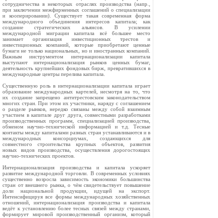
сотрудничества в некоторых отраслях производства (напр.,
при заключении межфирменных соглашений о специализации
и кооперировании). Существует такая современная форма
международного объединения интересов капитала; как
создание стратегических альянсов. В усилении
международной миграции капитала всё большее место
занимает организация инвестиционных трестов и
инвестиционных компаний, которые приобретают ценные
бумаги не только национальных, но и иностранных компаний.
Важным инструментом интернационализации капитала
выступают интернационализация рынков ценных бумаг,
деятельность крупнейших фондовых бирж, превратившихся в
международные центры перелива капитала.
Существенную роль в интернационализации капитала играет
образование международных картелей, несмотря на то, что
их создание запрещено антитрестовским законодательством
многих стран. При этом их участники, наряду с соглашением
о разделе рынков, нередко связаны между собой взаимным
участием в капитале друг друга, совместными разработками
производственных программ, специализацией производства,
обменом научно-технической информацией и т.д. Тесные
контакты между капиталами разных стран устанавливаются и в
международных консорциумах, создающихся для
совместного строительства крупных объектов, развития
новых видов производства, осуществления дорогостоящих
научно-технических проектов.
Интернационализация производства и капитала ускоряет
развитие международной торговли. В современных условиях
существенно возросла зависимость экономики большинства
стран от внешнего рынка, о чём свидетельствует повышение
доли национальной продукции, идущей на экспорт.
Интенсифицируя все формы международных хозяйственных
отношений, интернационализация производства и капитала
ведёт к установлению более тесных связей между странами,
формирует мировой производственный организм, который