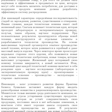
реализовать созданный товар, а для этого он должен быть
надёжным и эффективным и продаваться по цене, которую
могут себе позволить заплатить потребители; для доставки и
поддержки продукта компания должна разработать
эффективную систему распределения.
Для инноваций характерна определённая последовательность
стадий их зарождения, развития, существования и отмирания.
Иными словами, каждая техническая новинка имеет свой
жизненный цикл. Сначала возникает техническая идея, которая
проходит лабораторную и экспериментальную проверку,
получая, таким образом, научное подкрепление. При
положительных результатах проектируются образцы новой
техники, конструируются её отдельные элементы и
разрабатывается технология производства. На основе
выполненных чертежей организуется опытное производство
новой техники, которое затем развивается в серийный и даже
массовый выпуск изделия. Через некоторое время происходит
моральное старение этого изделия, ибо появляются новые
идеи, новые технические изобретения, новые товары, которые
вытесняют устаревшие. Жизненный цикл потерявшей свою
новизну техники завершается, а новый начинается. Итак,
жизненный цикл каждой технической новинки включает в себя
рождение идеи - научное исследование (лабораторную и
экспериментальную проверку идеи) - проектирование -
техническое освоение - производство - эксплуатацию -
старение - вытеснение.
Инновации - залог успешного развития фирмы. Практика
бизнеса буквально заставляет каждую фирму вводить
разнообразные новшества и рационализировать производство.
Меняется не только внешняя среда деятельности компании, но
и нарастает угроза устаревания существующих продуктов.
Компания, которая не устаёт совершенствовать свою
продукцию, постоянно внося в неё небольшие изменения, в
конечном счёте имеет хорошие шансы сохранить свои
конкурентные преимущества на рынке. В результате
изменений внешней среды возникают как новые потребности,