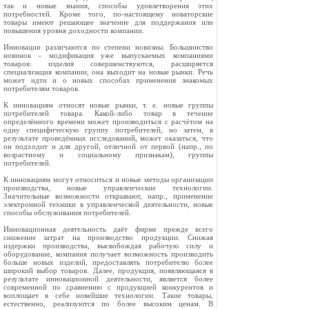
так и новые знания, способы удовлетворения этих
потребностей. Кроме того, по-настоящему новаторские
товары имеют решающее значение для поддержания или
повышения уровня доходности компании.
Инновации различаются по степени новизны. Большинство
новинок - модификация уже выпускаемых компаниями
товаров: изделия совершенствуются, расширяется
специализация компании, она выходит на новые рынки. Речь
может идти и о новых способах применения знакомых
потребителям товаров.
К инновациям относят новые рынки, т. е. новые группы
потребителей товара. Какой-либо товар в течение
определённого времени может производиться с расчётом на
одну специфическую группу потребителей, но затем, в
результате проведённых исследований, может оказаться, что
он подходит и для другой, отличной от первой (напр., по
возрастному и социальному признакам), группы
потребителей.
К инновациям могут относиться и новые методы организации
производства, новые управленческие технологии.
Значительные возможности открывают, напр., применение
электронной техники в управленческой деятельности, новые
способы обслуживания потребителей.
Инновационная деятельность даёт фирме прежде всего
снижение затрат на производство продукции. Снижая
издержки производства, высвобождая рабочую силу и
оборудование, компания получает возможность производить
больше новых изделий, предоставлять потребителю более
широкий выбор товаров. Далее, продукция, появляющаяся в
результате инновационной деятельности, является более
современной по сравнению с продукцией конкурентов и
воплощает в себе новейшие технологии. Такие товары,
естественно, реализуются по более высоким ценам. В