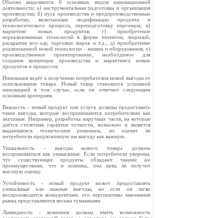
Обычно выделяются 6 основных видов инновационной
деятельности: а) инструментальная подготовка и организация
производства; б) пуск производства и предпроизводственные
разработки, включающие модификации продукта и
технологического процесса, переподготовку персонала; в)
маркетинг новых продуктов; г) приобретение
нереализованных технологий в форме патентов, лицензий,
раскрытия ноу-хау, торговых марок и т.д.; д) приобретение
реализованной новой технологии - машин и оборудования; е)
производственное проектирование, необходимое для
создания концепции производства и маркетинга новых
продуктов и процессов.
Инновация ведёт к получению потребителем новой выгоды от
использования товара. Новый товар становится успешной
инновацией в том случае, если он отвечает следующим
основным критериям.
Важность - новый продукт или услуга должны предоставить
такие выгоды, которые воспринимаются потребителями как
значимые. Например, разработка наручных часов, на которые
даётся столетняя гарантия точности, возможно и является
выдающимся техническим решением, но оценят ли
потребители предложенную им выгоду как важную.
Уникальность - выгоды нового товара должны
восприниматься как уникальные. Если потребители уверены,
что существующие продукты обладают такими же
преимуществами, что и новинка, она вряд ли получит
высокую оценку.
Устойчивость - новый продукт может предоставлять
уникальные или важные выгоды, но если он легко
воспроизводится конкурентами, его перспективы завоевания
рынка представляются весьма туманными.
Ликвидность - компания должна иметь возможность