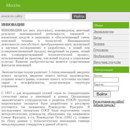
Murzim
поиск по сайту
ИННОВАЦИИ
Меню
ИННОВАЦИИ (от англ. innovation), нововведения, конечный
Энциклопедии
результат инновационной деятельности, связанной с
вложением средств в экономику и обеспечивающей смену
Наука
поколений техники и технологий. Инновационная
Человек
деятельность способствует преобразованию идеи, заложенной
в научных исследованиях и разработках, в новый или
Гороскопы
усовершенствованный продукт, внедрённый на рынке, новый
или усовершенствованный технологический процесс,
Необъяснимое
использованный на практике, или новый подход к социальным
услугам. Развитие изобретательства является существенным
Народные средства
фактором инноваций.
Авторизация
Экономическая теория различает 5 типов инноваций: введение
нового продукта, введение нового метода производства,
Логин:
создание нового рынка, освоение нового источника поставки
сырья и полуфабрикатов, реорганизация структуры
Пароль:
управления.
С 1957 г. для координации усилий стран по стандартизации
статистики науки и инноваций в рамках Организации
экономического сотрудничества и развития (ОЭСР) группой
Регистрация на сайте!
национальных экспертов было разработано и регулярно
Забыли пароль?
уточняется так называемое Руководство Фраскати. В
последующем экспертами ОЭСР была подготовлена серия
методологических руководств, образующих так называемую
Семью Фраскати, в т.ч. Руководство Осло (1992 г.), ставшее
по сбору данных о технологических инновациях главным
международным стандартом в данной области.