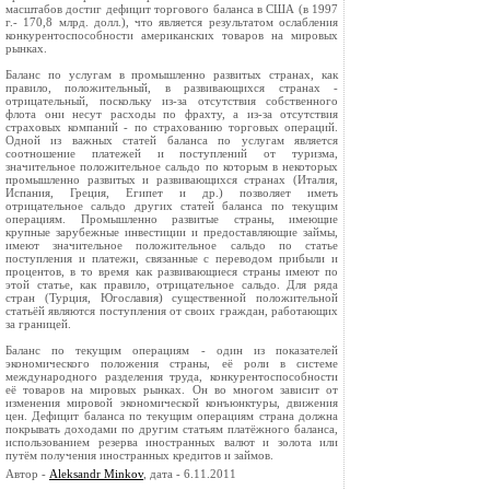
масштабов достиг дефицит торгового баланса в США (в 1997
г.- 170,8 млрд. долл.), что является результатом ослабления
конкурентоспособности американских товаров на мировых
рынках.
Баланс по услугам в промышленно развитых странах, как
правило, положительный, в развивающихся странах -
отрицательный, поскольку из-за отсутствия собственного
флота они несут расходы по фрахту, а из-за отсутствия
страховых компаний - по страхованию торговых операций.
Одной из важных статей баланса по услугам является
соотношение платежей и поступлений от туризма,
значительное положительное сальдо по которым в некоторых
промышленно развитых и развивающихся странах (Италия,
Испания, Греция, Египет и др.) позволяет иметь
отрицательное сальдо других статей баланса по текущим
операциям. Промышленно развитые страны, имеющие
крупные зарубежные инвестиции и предоставляющие займы,
имеют значительное положительное сальдо по статье
поступления и платежи, связанные с переводом прибыли и
процентов, в то время как развивающиеся страны имеют по
этой статье, как правило, отрицательное сальдо. Для ряда
стран (Турция, Югославия) существенной положительной
статьёй являются поступления от своих граждан, работающих
за границей.
Баланс по текущим операциям - один из показателей
экономического положения страны, её роли в системе
международного разделения труда, конкурентоспособности
её товаров на мировых рынках. Он во многом зависит от
изменения мировой экономической конъюнктуры, движения
цен. Дефицит баланса по текущим операциям страна должна
покрывать доходами по другим статьям платёжного баланса,
использованием резерва иностранных валют и золота или
путём получения иностранных кредитов и займов.
Автор -
Aleksandr Minkov
, дата - 6.11.2011