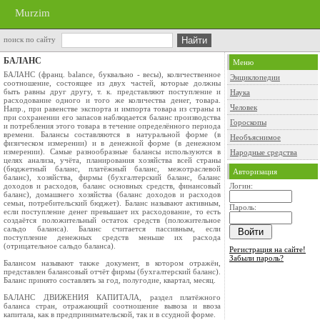
Murzim
поиск по сайту
БАЛАНС
Меню
БАЛАНС (франц. balance, буквально - весы), количественное
Энциклопедии
соотношение, состоящее из двух частей, которые должны
быть равны друг другу, т. к. представляют поступление и
Наука
расходование одного и того же количества денег, товара.
Человек
Напр., при равенстве экспорта и импорта товара из страны и
при сохранении его запасов наблюдается баланс производства
Гороскопы
и потребления этого товара в течение определённого периода
времени. Балансы составляются в натуральной форме (в
Необъяснимое
физическом измерении) и в денежной форме (в денежном
измерении). Самые разнообразные балансы используются в
Народные средства
целях анализа, учёта, планирования хозяйства всей страны
(бюджетный баланс, платёжный баланс, межотраслевой
Авторизация
баланс), хозяйства, фирмы (бухгалтерский баланс, баланс
доходов и расходов, баланс основных средств, финансовый
Логин:
баланс), домашнего хозяйства (баланс доходов и расходов
семьи, потребительский бюджет). Баланс называют активным,
Пароль:
если поступление денег превышает их расходование, то есть
создаётся положительный остаток средств (положительное
сальдо баланса). Баланс считается пассивным, если
поступление денежных средств меньше их расхода
(отрицательное сальдо баланса).
Регистрация на сайте!
Забыли пароль?
Балансом называют также документ, в котором отражён,
представлен балансовый отчёт фирмы (бухгалтерский баланс).
Баланс принято составлять за год, полугодие, квартал, месяц.
БАЛАНС ДВИЖЕНИЯ КАПИТАЛА, раздел платёжного
баланса стран, отражающий соотношение вывоза и ввоза
капитала, как в предпринимательской, так и в ссудной форме.