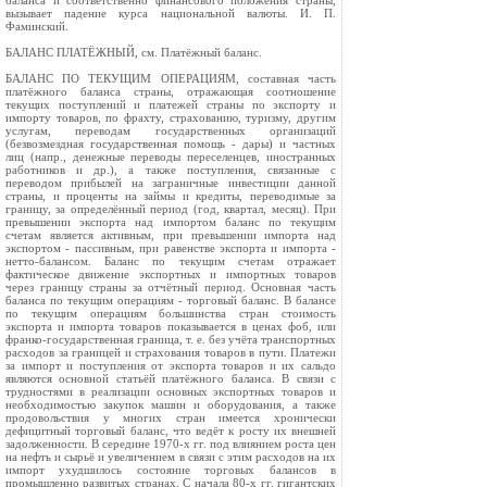
баланса и соответственно финансового положения страны,
вызывает падение курса национальной валюты. И. П.
Фаминский.
БАЛАНС ПЛАТЁЖНЫЙ, см. Платёжный баланс.
БАЛАНС ПО ТЕКУЩИМ ОПЕРАЦИЯМ, составная часть
платёжного баланса страны, отражающая соотношение
текущих поступлений и платежей страны по экспорту и
импорту товаров, по фрахту, страхованию, туризму, другим
услугам, переводам государственных организаций
(безвозмездная государственная помощь - дары) и частных
лиц (напр., денежные переводы переселенцев, иностранных
работников и др.), а также поступления, связанные с
переводом прибылей на заграничные инвестиции данной
страны, и проценты на займы и кредиты, переводимые за
границу, за определённый период (год, квартал, месяц). При
превышении экспорта над импортом баланс по текущим
счетам является активным, при превышении импорта над
экспортом - пассивным, при равенстве экспорта и импорта -
нетто-балансом. Баланс по текущим счетам отражает
фактическое движение экспортных и импортных товаров
через границу страны за отчётный период. Основная часть
баланса по текущим операциям - торговый баланс. В балансе
по текущим операциям большинства стран стоимость
экспорта и импорта товаров показывается в ценах фоб, или
франко-государственная граница, т. е. без учёта транспортных
расходов за границей и страхования товаров в пути. Платежи
за импорт и поступления от экспорта товаров и их сальдо
являются основной статьёй платёжного баланса. В связи с
трудностями в реализации основных экспортных товаров и
необходимостью закупок машин и оборудования, а также
продовольствия у многих стран имеется хронически
дефицитный торговый баланс, что ведёт к росту их внешней
задолженности. В середине 1970-х гг. под влиянием роста цен
на нефть и сырьё и увеличением в связи с этим расходов на их
импорт ухудшилось состояние торговых балансов в
промышленно развитых странах. С начала 80-х гг. гигантских