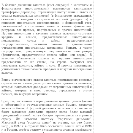
В балансе движения капитала (счёт операций с капиталом и
финансовыми инструментами) выделяются капитальные
трансферты (переводы), отражающие поступления и вывоз из
страны материальных ценностей (в финансовом выражении),
связанных с выездом из страны её жителей (резидентов) и
приездом иностранцев (нерезидентов), и финансовый счёт,
показывающий соотношение ввоза и вывоза финансовых
ресурсов для прямых, портфельных и прочих инвестиций.
Прочие инвестиции в качестве активов включают торговые
кредиты и авансы, предоставленные иностранным
покупателям, ссуды и займы, предоставленные
государственными, частными банками и финансовыми
учреждениями иностранным компаниям, банкам, а также
государствам, просроченную задолженность иностранцев
(фактически, предоставление нового займа или ссуды). В
качестве обязательств страны по прочим инвестициям
представлены те же статьи, но страна выступает как
получатель кредитов, займов и ссуд. В прочих инвестициях
учитываются также балансы продажи и покупки иностранной
валюты.
Ввиду значительного вывоза капитала промышленно развитые
страны часто имеют дефицит по статье движения капитала,
который покрывается доходами от заграничных инвестиций и
займов, которые, в свою очередь, отражаются в статье
баланса, по текущим операциям.
Средства, вложенные в корпоративные ценные бумаги (акции
и облигации) и государственные ценные бумаги, являются
весьма мобильной формой движения капитала и в погоне за
более высокими доходами, прежде всего более высокой
процентной ставкой, могут быстро перемещаться из страны в
страну. Их называют поэтому "горячими деньгами".
Массовый уход "горячих денег" из страны, как это было,
напр., в 1997 г. в странах Юго-Восточной Азии и летом 1998
г. в России, ведёт к резкому ухудшению состояния платёжного