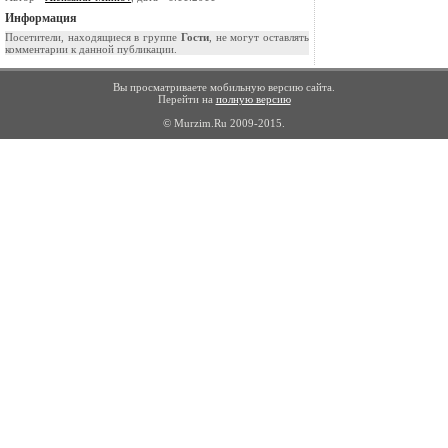
Информация
Посетители, находящиеся в группе
Гости
, не могут оставлять
комментарии к данной публикации.
Вы просматриваете мобильную версию сайта.
Перейти на
полную версию
© Murzim.Ru 2009-2015.