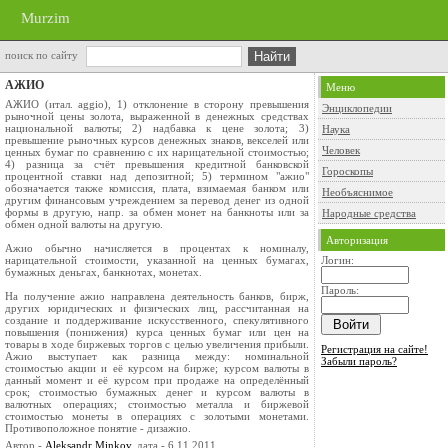
Murzim
поиск по сайту
АЖИО
Меню
АЖИО (итал. aggio), 1) отклонение в сторону превышения
Энциклопедии
рыночной цены золота, выраженной в денежных средствах
национальной валюты; 2) надбавка к цене золота; 3)
Наука
превышение рыночных курсов денежных знаков, векселей или
Человек
ценных бумаг по сравнению с их нарицательной стоимостью;
4) разница за счёт превышения кредитной банковской
Гороскопы
процентной ставки над депозитной; 5) термином "ажио"
обозначается также комиссия, плата, взимаемая банком или
Необъяснимое
другим финансовым учреждением за перевод денег из одной
формы в другую, напр. за обмен монет на банкноты или за
Народные средства
обмен одной валюты на другую.
Авторизация
Ажио обычно начисляется в процентах к номиналу,
нарицательной стоимости, указанной на ценных бумагах,
Логин:
бумажных деньгах, банкнотах, монетах.
Пароль:
На получение ажио направлена деятельность банков, бирж,
других юридических и физических лиц, рассчитанная на
создание и поддерживание искусственного, спекулятивного
повышения (понижения) курса ценных бумаг или цен на
товары в ходе биржевых торгов с целью увеличения прибыли.
Регистрация на сайте!
Ажио выступает как разница между: номинальной
Забыли пароль?
стоимостью акции и её курсом на бирже; курсом валюты в
данный момент и её курсом при продаже на определённый
срок; стоимостью бумажных денег и курсом валюты в
валютных операциях; стоимостью металла и биржевой
стоимостью монеты в операциях с золотыми монетами.
Противоположное понятие - дизажио.
Автор -
Aleksandr Minkov
, дата - 6.11.2011