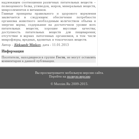
надлежащем соотношении различных питательных веществ –
полноценного белка, углеводов, жиров, минеральных веществ,
микроэлементов и витаминов.
Главные принципы правильного и здорового кормления
заключается в следующем: обеспечение потребности
организма животного необходимым количеством объема и
энергии корма; содержание на достаточном уровне всех
питательных веществ; хорошие вкусовые качества;
доступность питательных веществ для пищеварения;
отсутствие в кормах патогенных организмов, в том числе
микрофлоры, вредных, ядовитых и токсических веществ.
Автор -
Aleksandr Minkov
, дата - 11.01.2013
Информация
Посетители, находящиеся в группе
Гости
, не могут оставлять
комментарии к данной публикации.
Вы просматриваете мобильную версию сайта.
Перейти на
полную версию
© Murzim.Ru 2009-2015.