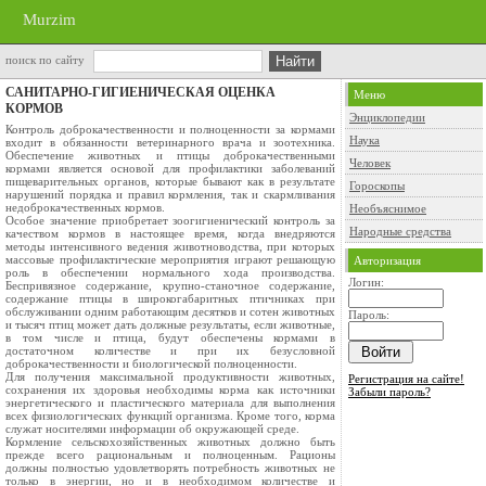
Murzim
поиск по сайту
САНИТАРНО-ГИГИЕНИЧЕСКАЯ ОЦЕНКА
Меню
КОРМОВ
Энциклопедии
Контроль доброкачественности и полноценности за кормами
Наука
входит в обязанности ветеринарного врача и зоотехника.
Обеспечение животных и птицы доброкачественными
Человек
кормами является основой для профилактики заболеваний
пищеварительных органов, которые бывают как в результате
Гороскопы
нарушений порядка и правил кормления, так и скармливания
недоброкачественных кормов.
Необъяснимое
Особое значение приобретает зоогигиенический контроль за
Народные средства
качеством кормов в настоящее время, когда внедряются
методы интенсивного ведения животноводства, при которых
массовые профилактические мероприятия играют решающую
Авторизация
роль в обеспечении нормального хода производства.
Логин:
Беспривязное содержание, крупно-станочное содержание,
содержание птицы в широкогабаритных птичниках при
обслуживании одним работающим десятков и сотен животных
Пароль:
и тысяч птиц может дать должные результаты, если животные,
в том числе и птица, будут обеспечены кормами в
достаточном количестве и при их безусловной
доброкачественности и биологической полноценности.
Для получения максимальной продуктивности животных,
Регистрация на сайте!
сохранения их здоровья необходимы корма как источники
Забыли пароль?
энергетического и пластического материала для выполнения
всех физиологических функций организма. Кроме того, корма
служат носителями информации об окружающей среде.
Кормление сельскохозяйственных животных должно быть
прежде всего рациональным и полноценным. Рационы
должны полностью удовлетворять потребность животных не
только в энергии, но и в необходимом количестве и