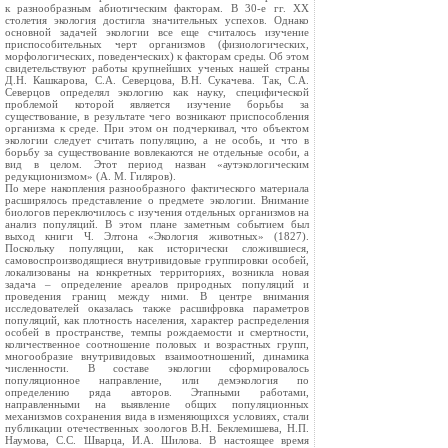
к разнообразным абиотическим факторам. В 30-е гг. XX
столетия экология достигла значительных успехов. Однако
основной задачей экологии все еще считалось изучение
приспособительных черт организмов (физиологических,
морфологических, поведенческих) к факторам среды. Об этом
свидетельствуют работы крупнейших ученых нашей страны
Д.Н. Кашкарова, С.А. Северцова, В.Н. Сукачева. Так, С.А.
Северцов определял экологию как науку, специфической
проблемой которой является изучение борьбы за
существование, в результате чего возникают приспособления
организма к среде. При этом он подчеркивал, что объектом
экологии следует считать популяцию, а не особь, и что в
борьбу за существование вовлекаются не отдельные особи, а
вид в целом. Этот период назван «аутэкологическим
редукционизмом» (А. М. Гиляров).
По мере накопления разнообразного фактического материала
расширялось представление о предмете экологии. Внимание
биологов переключилось с изучения отдельных организмов на
анализ популяций. В этом плане заметным событием был
выход книги Ч. Элтона «Экология животных» (1827).
Поскольку популяции, как исторически сложившиеся,
самовоспроизводящиеся внутривидовые группировки особей,
локализованы на конкретных территориях, возникла новая
задача – определение ареалов природных популяций и
проведения границ между ними. В центре внимания
исследователей оказалась также расшифровка параметров
популяций, как плотность населения, характер распределения
особей в пространстве, темпы рождаемости и смертности,
количественное соотношение половых и возрастных групп,
многообразие внутривидовых взаимоотношений, динамика
численности. В составе экологии сформировалось
популяционное направление, или демэкология по
определению ряда авторов. Этапными работами,
направленными на выявление общих популяционных
механизмов сохранения вида в изменяющихся условиях, стали
публикации отечественных зоологов В.Н. Беклемишева, Н.П.
Наумова, С.С. Шварца, И.А. Шилова. В настоящее время