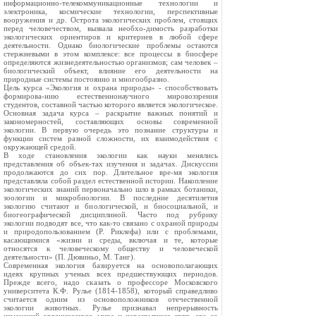
информационно-телекоммуникационные технологии и
электроника, космические технологии, перспективные
вооружения и др. Острота экологических проблем, стоящих
перед человечеством, вызвала необхо-димость разработки
экологических ориентиров и критериев в любой сфере
деятельности. Однако биологические проблемы остаются
стержневыми в этом комплексе: все процессы в биосфере
определяются жизнедеятельностью организмов; сам человек –
биологический объект, влияние его деятельности на
природные системы постоянно и многообразно.
Цель курса «Экология и охрана природы» - способствовать
формирова-нию естественнонаучного мировоззрения
студентов, составной частью которого является экологическое.
Основная задача курса – раскрытие важных понятий и
закономерностей, составляющих основы современной
экологии. В первую очередь это познание структуры и
функции систем разной сложности, их взаимодействия с
окружающей средой.
В ходе становления экологии как науки менялись
представления об объек-тах изучения и задачах. Дискуссии
продолжаются до сих пор. Длительное вре-мя экология
представляла собой раздел естественной истории. Накопление
экологических знаний первоначально шло в рамках ботаники,
зоологии и микробиологии. В последние десятилетия
экологию считают и биологической, и биосоциальной, и
биогеографической дисциплиной. Часто под рубрику
экологии подводят все, что как-то связано с охраной природы
и природопользованием (Р. Риклефа) или с проблемами,
касающимися «жизни и среды, включая и те, которые
относятся к человеческому обществу и человеческой
деятельности» (П. Дювиньо, М. Танг).
Современная экология базируется на основополагающих
идеях крупных ученых всех предшествующих периодов.
Прежде всего, надо сказать о профессоре Московского
университета К.Ф. Рулье (1814-1858), который справедливо
считается одним из основоположников отечественной
экологии животных. Рулье признавал непрерывность