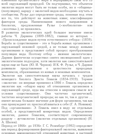
изменений органического мира и неразрывную связь его со
всей окружающей природой. Он подчеркивал, что объектом
экологии видов могут быть не только особи, но и «общины»
(популяции); наряду с экологией видов необходимо изучать и
сообщества. Рулье дал определение среды, понимая под этим
все то, что действует на животных извне; классификацию
факторов среды. Наименования нового направления в
биологии, предложенные Рулье («зообиология» или
«зооэтика»), не прижились.
В развитии экологических идей большое значение имели
работы Ч. Дарвина (1809-1882), главная из которых –
«Происхождение видов путем естественного отбора» (1859).
Борьба за существование – это и борьба живых организмов с
окружающей неживой средой, а не только между живыми
организмами и представляет собой процесс преобразования
популяции вида. Поэтому отбор – явление экологическое.
Дарвин фактически осуществил синтез эволюционной идеи с
экологическим подходом, хотя экологии как самостоятельной
науки еще не было (Ю. И. Чернов). И К. Ф. Рулье, и Ч. Дарвин
развивали представления о целостности природных
комплексов, образованных из живых и неживых компонентов.
Экология как самостоятельная наука началась с трудов
немецкого биолога Эрнста Геккеля (1834-1919). Термин
«экология» он впервые применил в 1866 г. Геккель определил
экологию как «общую науку об отношениях организмов к
окружающей среде, куда мы относим в широком смысле все
условия существования». Они частично органической,
частично неорганической природы; но как те, так и другие …
имеют весьма большое значение для форм организмов, так как
они принуждают их приспосабливаться к себе (Г. А. Новиков).
Под «организмами» Э. Геккель имел в виду не отдельных
особей, а представителей конкретных видов. Определение
экологии, данное Геккелем, соответствует современному
разделу – аутэкологии (экологии отдельных организмов) (Н.
А. Шилов).
Период от 1866г. до 1936г. Г. С. Розенберг (1992) определяет
как период формирования факториальной экологии, выявления
основных закономерностей отношений животных и растений