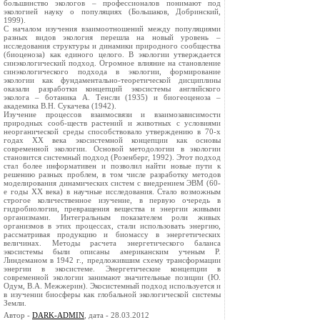
большинство экологов – профессионалов понимают под
экологией науку о популяциях (Большаков, Добринский,
1999).
С началом изучения взаимоотношений между популяциями
разных видов экология перешла на новый уровень –
исследования структуры и динамики природного сообщества
(биоценоза) как единого целого. В экологии утверждается
синэкологический подход. Огромное влияние на становление
синэкологического подхода в экологии, формирование
экологии как фундаментально-теоретической дисциплины
оказали разработки концепций экосистемы английского
эколога – ботаника А. Тенсли (1935) и биогеоценоза –
академика В.Н. Сукачева (1942).
Изучение процессов взаимосвязи и взаимозависимости
природных сооб-ществ растений и животных с условиями
неорганической среды способствовало утверждению в 70-х
годах ХХ века экосистемной концепции как основы
современной экологии. Основой методологии в экологии
становится системный подход (Розенберг, 1992). Этот подход
стал более информативен и позволил найти новые пути к
решению разных проблем, в том числе разработку методов
моделирования динамических систем с внедрением ЭВМ (60-
е годы XX века) в научные исследования. Стало возможным
строгое количественное изучение, в первую очередь в
гидробиологии, превращения вещества и энергии живыми
организмами. Интегральным показателем роли живых
организмов в этих процессах, стали использовать энергию,
рассматривая продукцию и биомассу в энергетических
величинах. Методы расчета энергетического баланса
экосистемы были описаны американским ученым Р.
Линдеманом в 1942 г., предложившим схему трансформации
энергии в экосистеме. Энергетические концепции в
современной экологии занимают значительные позиции (Ю.
Одум, В.А. Межжерин). Экосистемный подход используется и
в изучении биосферы как глобальной экологической системы
Земли.
Автор -
DARK-ADMIN
, дата - 28.03.2012