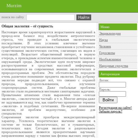
Murzim
поиск по сайту
Общая экология – её сущность
Меню
Настоящее время характеризуется возрастанием нарушений в
Энциклопедии
природ-ном балансе под воздействием антропогенного
стресса, что приводит к глобальным экологическим
Наука
последствиям. В этих условиях ключевое значение
Человек
приобретает изучение механизмов становления и устойчивого
существования экологических систем, слагающих их видов и
Гороскопы
популяций. Возрастает общественный интерес, в первую
очередь, к прикладным аспектам взаимоотношений человека и
Необъяснимое
окружающей среды. Экологические идеи получили широкое
распространение в средствах массовой информации,
Народные средства
основывающихся на современных знаниях экологических и
природоохранных проблем. Эти обстоятельства породили
Авторизация
очень различное понимание предмета экологии. Под рубрику
экологии нередко подводят всё, что связано с охраной
Логин:
природы, природопользованием, с изучением
социоприродных систем. Даже глобальные проблемы
Пароль:
экологии стали подменяться местными санитарными задачами.
Привычными штампами стали выражения типа «плохая
экология», «экологически чистый» и т. п. Многие авторы даже
не задумываются над тем, как ошибочно применение термина
«экология» в подобных сочетаниях. Не-верное понимание
Регистрация на сайте!
экологии, её проблем недопустимо, особенно для
Забыли пароль?
специалистов.
Современная экология приобрела междисциплинарный
характер. Усилилось теоретическое значение экологии в
системе не только биологических, но и гуманитарных,
технических наук. Сегодня экология и рациональное
природопользование являются приоритетными научными
направлениями наряду с такими как физика высоких энергий,