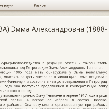
не науки
Разное
) Эмма Александровна (1888-
 курьер-велосипедистка в редакции газеты – таковы этапы
Емельяновка под Петроградом Эммы Александровны Теппонен.
олюции 1905 года мать обнаружила у Эммы нелегальную
и, опасаясь за дочь, увезла ее в Финляндию. Эмма вступила в
жи Финляндии и состояла в нем до возвращения в Петроград.
16 году она поступила продавщицей в кооперативную лавку
тиловского завода.
утиловцами привело Эмму Теппонен в апреле 1917 года в ряды
тской партии. А вскоре ее избрали в состав Нарвско-
ого райкома. Она вступила в организованную при райкоме