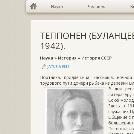
Наука
Человек
В
ТЕППОНЕН (БУЛАНЦЕВА
1942).
Наука
»
История
»
История СССР
JATUSIA1992
Портниха, продавщица, кассирша, ночной
трудового пути дочери рыбака из деревни 
В дни рев
литературу 
Союз молоде
Здесь в 19
служащих Пу
Общение с п
большевис
Петергофск