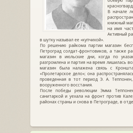
боевую пар
красногвард
В начале л
распростран
книжный маг
на имя час
Активный ра
в шутку называл ее «купчихой».
По решению райкома партии магазин бес
Петроград солдат-фронтовиков, а также р
магазин в июльские дни, когда по указ
разгромлена и партия на время лишилась во
магазин была налажена связь с Кроншта
«Пролетарское дело»; она распространялас
проведенная в тот период Э. А. Теппонен
вооруженного восстания.
После победы революции Эмма Теппонен
санитаркой и уехала на фронт против Кале
районах страны и снова в Петрограде, в отде