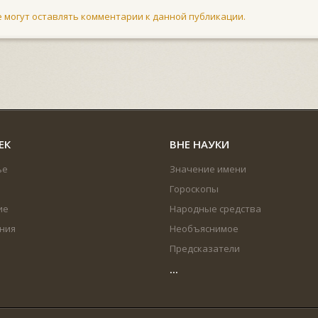
не могут оставлять комментарии к данной публикации.
ЕК
ВНЕ НАУКИ
ье
Значение имени
Гороскопы
ие
Народные средства
ния
Необъяснимое
Предсказатели
...