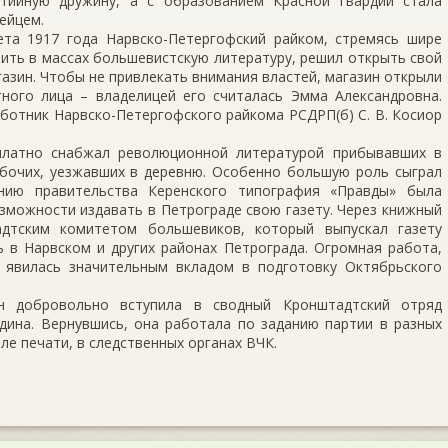
тийную дружину, а с образованием Красной гвардии стала
ейцем.
ета 1917 года Нарвско-Петергофский райком, стремясь шире
ить в массах большевистскую литературу, решил открыть свой
азин. Чтобы не привлекать внимания властей, магазин открыли
тного лица – владелицей его считалась Эмма Александровна.
ботник Нарвско-Петергофского райкома РСДРП(б) С. В. Косиор
платно снабжал революционной литературой прибывавших в
абочих, уезжавших в деревню. Особенно большую роль сыграл
анию правительства Керенского типография «Правды» была
зможности издавать в Петрограде свою газету. Через книжный
дтским комитетом большевиков, который выпускал газету
ь в Нарвском и других районах Петрограда. Огромная работа,
, явилась значительным вкладом в подготовку Октябрьского
 добровольно вступила в сводный Кронштадтский отряд
дина. Вернувшись, она работала по заданию партии в разных
ле печати, в следственных органах ВЧК.