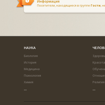
Информация
Посетители, находящиеся в группе
Гости
, 
НАУКА
ЧЕЛОВ
Биология
Здоров
История
Красота
Медицина
Обучен
Психология
Отноше
Химия
Религия
...
...