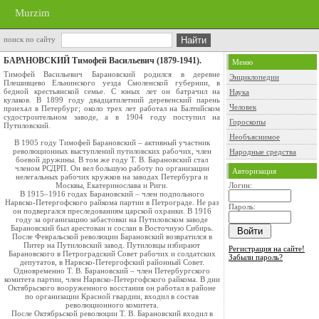
Murzim
поиск по сайту
БАРАНОВСКИЙ Тимофей Васильевич (1879-1941).
Меню
Тимофей Васильевич Барановский родился в деревне
Энциклопедии
Плешивцево Ельнинского уезда Смоленской губернии, в
бедной крестьянской семье. С юных лет он батрачил на
Наука
кулаков. В 1899 году двадцатилетний деревенский парень
Человек
приехал в Петербург; около трех лет работал на Балтийском
судостроительном заводе, а в 1904 году поступил на
Гороскопы
Путиловский.
Необъяснимое
В 1905 году Тимофей Барановский – активный участник
революционных выступлений путиловских рабочих, член
Народные средства
боевой дружины. В том же году Т. В. Барановский стал
членом РСДРП. Он вел большую работу по организации
Авторизация
нелегальных рабочих кружков на заводах Петербурга и
Москвы, Екатеринослава и Риги.
Логин:
В 1915–1916 годах Барановский – член подпольного
Нарвско-Петергофского райкома партии в Петрограде. Не раз
Пароль:
он подвергался преследованиям царской охранки. В 1916
году за организацию забастовки на Путиловском заводе
Барановский был арестован и сослан в Восточную Сибирь.
После Февральской революции Барановский возвратился в
Питер на Путиловский завод. Путиловцы избирают
Регистрация на сайте!
Барановского в Петроградский Совет рабочих и солдатских
Забыли пароль?
депутатов, в Нарвско-Петергофский районный Совет.
Одновременно Т. В. Барановский – член Петербургского
комитета партии, член Нарвско-Петергофского райкома. В дни
Октябрьского вооруженного восстания он работал в районе
по организации Красной гвардии, входил в состав
революционного комитета.
После Октябрьской революции Т. В. Барановский входил в