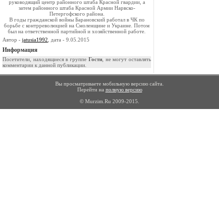
руководящий центр районного штаба Красной гвардии, а
затем районного штаба Красной Армии Нарвско-
Петергофского района.
В годы гражданской войны Барановский работал в ЧК по
борьбе с контрреволюцией на Смоленщине и Украине. Потом
был на ответственной партийной и хозяйственной работе.
Автор -
jatusia1992
, дата - 9.05.2015
Информация
Посетители, находящиеся в группе
Гости
, не могут оставлять
комментарии к данной публикации.
Вы просматриваете мобильную версию сайта.
Перейти на
полную версию
© Murzim.Ru 2009-2015.