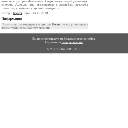
«имперскому президентству». Современную государственную
систему Америки они сравнивают с периодом перехода
Рима от республики к «ранней империи».
Автор -
Беркут
, дата - 15.10.2010
Информация
Посетители, находящиеся в группе
Гости
, не могут оставлять
комментарии к данной публикации.
Вы просматриваете мобильную версию сайта.
Перейти на
полную версию
© Murzim.Ru 2009-2015.