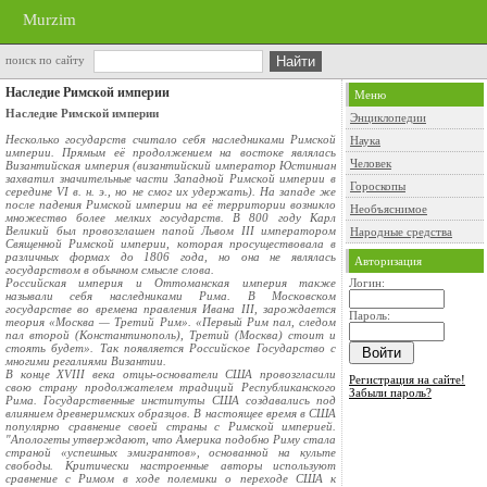
Murzim
поиск по сайту
Наследие Римской империи
Меню
Наследие Римской империи
Энциклопедии
Несколько государств считало себя наследниками Римской
Наука
империи. Прямым её продолжением на востоке являлась
Человек
Византийская империя (византийский император Юстиниан
захватил значительные части Западной Римской империи в
Гороскопы
середине VI в. н. э., но не смог их удержать). На западе же
после падения Римской империи на её территории возникло
Необъяснимое
множество более мелких государств. В 800 году Карл
Великий был провозглашен папой Львом III императором
Народные средства
Священной Римской империи, которая просуществовала в
различных формах до 1806 года, но она не являлась
Авторизация
государством в обычном смысле слова.
Российская империя и Оттоманская империя также
Логин:
называли себя наследниками Рима. В Московском
государстве во времена правления Ивана III, зарождается
Пароль:
теория «Москва — Третий Рим». «Первый Рим пал, следом
пал второй (Константинополь), Третий (Москва) стоит и
стоять будет». Так появляется Российское Государство с
многими регалиями Византии.
В конце XVIII века отцы-основатели США провозгласили
Регистрация на сайте!
свою страну продолжателем традиций Республиканского
Забыли пароль?
Рима. Государственные институты США создавались под
влиянием древнеримских образцов. В настоящее время в США
популярно сравнение своей страны с Римской империей.
"Апологеты утверждают, что Америка подобно Риму стала
страной «успешных эмигрантов», основанной на культе
свободы. Критически настроенные авторы используют
сравнение с Римом в ходе полемики о переходе США к