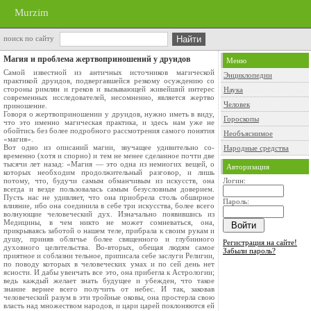
Murzim
поиск по сайту
Магия и проблема жертвоприношений у друидов
Меню
Самой известной из античных источников магической
Энциклопедии
практикой друидов, подвергавшейся резкому осуждению со
стороны римлян и греков и вызывающей живейший ин­терес
Наука
современных исследователей, несомненно, является жертво
Человек
приношение.
Говоря о жертвоприношении у друидов, нужно иметь в виду,
Гороскопы
что это именно магическая практика, и здесь нам уже не
обойтись без более подробного рассмотрения самого понятия
Необъяснимое
«магия».
Вот одно из описаний магии, звучащее удивительно со­
Народные средства
временно (хотя и спорно) и тем не менее сделанное почти две
тысячи лет назад: «Магия — это одна из немногих вещей, о
Авторизация
которых необ­ходим продолжительный разговор, и лишь
потому, что, бу­дучи самым обманчивым из искусств, она
Логин:
всегда и везде пользовалась самым безусловным доверием.
Пусть нас не удивляет, что она приобрела столь обширное
Пароль:
влияние, ибо она соединила в себе три искусства, более всего
волнующие человеческий дух. Изначально появившись из
Медицины, в чем никто не может сомневаться, она,
прикрываясь забо­той о нашем теле, прибрала к своим рукам и
душу, приняв обличье более священного и глубинного
Регистрация на сайте!
духовного целительства. Во-вторых, обещая людям самое
Забыли пароль?
приятное и соблазни­ тельное, приписала себе заслуги Религии,
по поводу кото­рых в человеческих умах и по сей день нет
ясности. И дабы увенчать все это, она прибегла к Астрологии;
ведь каждый желает знать будущее и убежден, что такое
знание вернее всего получить от небес. И так, заковав
человеческий разум в эти тройные оковы, она простерла свою
власть над множе­ством народов, и цари царей поклоняются ей