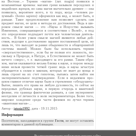
на Востоке...» Термин «магия» (лат. magia) появился в
незапамятные времена: магами греки называли персидских и
мидийских жрецов, но сама магия значительно древнее — она
появилась, вероятнее всего, в ту пору, когда «человек ра­
зумный» (homo sapiens) оформился как вид, а может быть, и
раньше. Такое предположение нам позволяет сделать сам
предмет магии, ее цели и методы их достижения. Ведь в ши­
роком смысле магия — это «Наука и Искусство вызывать
Изменение, совершающееся в соответствии с Волей», и под
это определение подпадает почти вся человеческая деятель­
ность... В более узком смысле магией являются любые дей­
ствия, ведущие к достижению заранее поставленной цели, но
лишь те, что выходят за рамки обыденности и общепринятой
системы знаний. Можно было бы использовать термин
«сверхъестественное», если бы не полная его ложность, по­
скольку в Природе, в Натуре, в Естественном не может быть
ничего «сверх», т. е. выходящего за его рамки. Таким обра­
зом, магия оказывается весьма близка к науке, и порою меж­ду
ними нельзя провести четкой грани: ведь и наука зачастую
обращается к силам и законам, которых не знает до конца и
лишь строит на их счет гипотезы, пытаясь затем найти им
экспериментальное подтверждение. Если в недалеком про­
шлом главное отличие науки было в стремлении «обезду­шить»
Бытие, лишить его права на любую духовность, то сейчас на
передовых рубежах науки, в первую очередь в квантовой
физике, эта граница фактически размыта, а сам эксперимент
неотделим от личности и воли экспериментато­ра. Более того,
широкое хождение среди части физиков по­ лучил термин
«квантовая магия»...
Автор -
jatusia1992
, дата - 19.11.2015
Информация
Посетители, находящиеся в группе
Гости
, не могут оставлять
комментарии к данной публикации.
Вы просматриваете мобильную версию сайта.