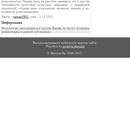
возрождается. Однако вряд ли уместно связывать эту и дру­гие
особенности кельтской культуры, например, с шаманской
традицией, отдавая дань очередному модному веянию в по­
пулярном религиоведении.
Автор -
jatusia1992
, дата - 5.11.2015
Информация
Посетители, находящиеся в группе
Гости
, не могут оставлять
комментарии к данной публикации.
Вы просматриваете мобильную версию сайта.
Перейти на
полную версию
© Murzim.Ru 2009-2015.