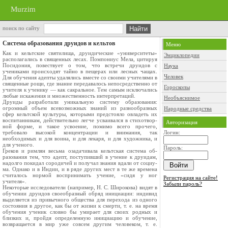
Murzim
поиск по сайту
Система образования друидов и кельтов
Меню
Как и кельтские святилища, друидические «университе­ты»
Энциклопедии
располагались в священных лесах. Помпониус Мела, цитируя
Посидония, повествует о том, что встречи друидов с
Наука
учениками происходят тайно в пещерах или лесных чащах.
Человек
Для обучения адепты удалялись вместе со своими учителями в
священные рощи, где знание передавалось непосредственно от
Гороскопы
учителя к ученику — как сакральное. Тем самым исклю­чались
любые искажения и множественность интерпретаций.
Необъяснимое
Друиды разработали уникальную систему образования:
огромный объем всевозможных знаний из разнообразных
Народные средства
сфер кельтской культуры, которыми предстояло овладеть их
воспитанникам, действительно легче усваивался в стихотвор­
Авторизация
ной форме, и такое усвоение, помимо всего прочего,
требовало высокой концентрации и внимания, так
Логин:
необходимых и для воина, и для лекаря, и для художника, и
для ученого.
Пароль:
Греков и римлян весьма озадачивала кельтская система об­
разования тем, что адепт, поступивший в учение к друидам,
надолго покидал сородичей и получал знания вдали от социу­
ма. Однако и в Индии, и в ряде других мест в те же времена
считалось нормой воспринимать учение, «сидя у ног
Регистрация на сайте!
учителя».
Забыли пароль?
Некоторые исследователи (например, Н. С. Широкова) видят в
обучении друидов своеобразный обряд инициации: индивид
выделяется из привычного общества для перехода из одного
состояния в другое, как бы от жизни к смерти, т. е. на время
обучения ученик словно бы умирает для своих родных и
близких и, пройдя определенную инициацию и обуче­ние,
возвращается в мир уже совсем другим человеком, т. е.