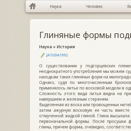
Наука
Человек
В
Глиняные формы под
Наука
»
История
JATUSIA1992
О существовании у подгорцевских плем
неоднократного употребления мы можем суд
находкам таких глиняных форм на милоградск
Однако, судя по многочисленным бронзо
применялось литье по восковой модели в од
Сложность этого вида литья видна на пр
навершием и железным стержнем.
Выделенная из воска или провощенных нитей
затем ажурную восковую ее часть вместе
отмученной жидкой глиной. Глина высыхала
первоначальной формы. После просушки 
глины, причем форма, очевидно, соответств