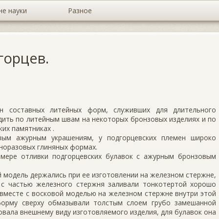
не науки
Разное
горцев.
ен составных литейных форм, служивших для длительного
ить по литейным швам на некоторых бронзовых изделиях и по
их памятниках .
вым ажурным украшениям, у подгорцевских племен широко
норазовых глиняных формах.
имере отливки подгорцевских булавок с ажурным бронзовым
 модель держались при ее изготовлении на железном стержне,
 с частью железного стержня заливали тонкотертой хорошо
 вместе с восковой моделью на железном стержне внутри этой
форму сверху обмазывали толстым слоем грубо замешанной
овала внешнему виду изготовляемого изделия, для булавок она