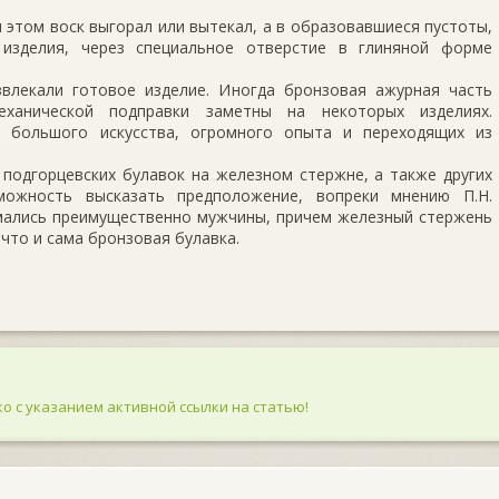
и этом воск выгорал или вытекал, а в образовавшиеся пустоты,
 изделия, через специальное отверстие в глиняной форме
влекали готовое изделие. Иногда бронзовая ажурная часть
еханической подправки заметны на некоторых изделиях.
о большого искусства, огромного опыта и переходящих из
подгорцевских булавок на железном стержне, а также других
можность высказать предположение, вопреки мнению П.Н.
имались преимущественно мужчины, причем железный стержень
что и сама бронзовая булавка.
о с указанием активной ссылки на статью!