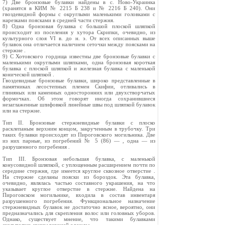
7) Две бронзовые булавки найдены в с. Ново-Украинка
(хранятся в КИМ № 2215 Б 238 и № 2216 Б 240). Они
гвоздевидной формы с округлыми маленькими головками с
нарезками поясками в средней части стержня.
8) Одна бронзовая булавка с большой плоской шляпкой
происходит из поселения у хутора Скрипки, очевидно, из
культурного слоя VI в. до н. э. От всех описанных выше
булавок она отличается наличием сеточки между поясками на
стержне .
9) С Хотовского гордища известны две бронзовые булавки с
маленькими округлыми шляпками, одна бронзовая короткая
булавка с плоской шляпкой и железная булавка с маленькой
конической шляпкой .
Гвоздевидные бронзовые булавки, широко представленные в
памятниках лесостепных племен Скифии, отливались в
глиняных или каменных односторонних или двухстворчатых
формочках. Об этом говорят иногда сохранившиеся
незаглаженные шлифовкой линейные швы под шляпкой булавок
или на стержне.
Тип ІІ. Бронзовые стержневидные булавки с плоско
расклепаным верхним концом, закрученным в трубочку. Три
таких булавки происходят из Пироговского могильника. Две
из них парные, из погребений № 5 (86) — , одна — из
разрушенного погребения .
Тип ІІІ. Бронзовая небольшая булавка, с маленькой
конусовидной шляпкой, с уплощенным расширением почти по
середине стержня, где имеется круглое сквозное отверстие .
На стержне сделаны пояски из бороздок. Эта булавка,
очевидно, являлась частью составного украшения, на что
указывает круглое отверстие в стержне. Найдена на
Пироговском могильнике, входила в состав инвентаря
разрушенного погребения. Функциональное назначение
стержневидных булавок не достаточно ясное, вероятно, они
предназначались для скрепления волос или головных уборов.
Однако, существует мнение, что такими булавками