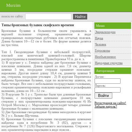
Murzim
поиск по сайту
Типы бронзовых булавок скифского времени
Меню
Бронзовые булавки в большинстве своем украшались в
Энциклопедии
верхней половине стержня, орнаментом в виде
гравированных поперечных рубчиков или сетчатых поясков.
Наука
Длина булавок 10—12 см и более. По форме шляпки делятся
Человек
на три типа.
Гороскопы
Тип І. Гвоздевидные булавки с небольшей полукруглой,
плоской или конической шляпкой-головкой. Широко
Необъяснимое
распространены в памятниках Правобережья VI в. до н. э.
1) В кургане у с. Глеваха найдены две бронзовые булавки с
Народные средства
плоскими шляпками. Длина одной из них 7,6 см, диаметр
шляпки 5 мм, посредине стержня орнамент поясками-
Авторизация
нарезками. Другая имеет длину 10,4 см, диаметр шляпки 9
мм, стержень посредине утолщен . 2) В кургане Перепятиха
Логин:
найдены бронзовые булавки, судя по количеству шляпок, их
было четыре. Все они с небольшими полукруглыми головками,
Пароль:
стержни орнаментированы поясками-нарезками и рельефными
валиками, длина их 10—12 см .
3) В кургане № 1 у с. Триполье были три длинные бронзовые
булавки, с полукруглыми шляпками диаметром 10 мм,
стержни у них орнаментированы поясками-нарезками 4) Из
Регистрация на сайте!
Острой Могилы у с. Мархалевка происходят четыре длинные
Забыли пароль?
бронзовые булавки с маленькими шляпками.
5) Две бронзовые гвоздевидные булавки находились в кургане
№ 2 у с. Балыко-Щучинка.
6) Бронзовые булавки с плоскими гвоздевидными шляпками
найдены: одна в погребении № 3 (82), другая — в
погребении № 7 (126) Пироговского могильника. Стержни у
них орнаментированы нарезками в виде поясов .