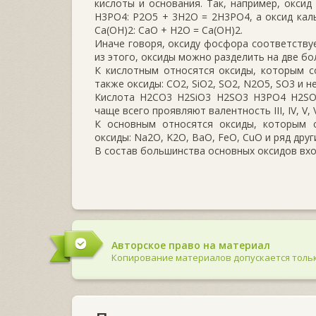
кислоты и основания. Так, например, оксид
H3PO4: P2O5 + 3H2O = 2H3PO4, а оксид кал
Ca(OH)2: CaO + H2O = Ca(OH)2.
Иначе говоря, оксиду фосфора соответствуе
из этого, оксиды можно разделить на две б
К кислотным относятся оксиды, которым с
также оксиды: CO2, SiO2, SO2, N2O5, SO3 и 
Кислота H2CO3 H2SiO3 H2SO3 H3PO4 H2SO
чаще всего проявляют валентность III, IV, V, V
К основным относятся оксиды, которым 
оксиды: Na2O, K2O, BaO, FeO, CuO и ряд дру
В состав большинства основных оксидов вход
Авторское право на материал
Копирование материалов допускается тольк