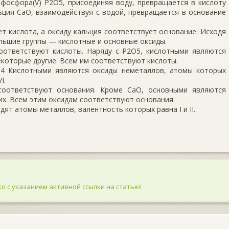
 фосфора(V) P2O5, присоединяя воду, превращается в кислоту
ьция CaO, взаимодействуя с водой, превращается в основание
т кислота, а оксиду кальция соответствует основание. Исходя
ольшие группы — кислотные и основные оксиды.
оответствуют кислоты. Наряду с Р2О5, кислотными являются
некоторые другие. Всем им соответствуют кислоты.
4 Кислотными являются оксиды неметаллов, атомы которых
I.
соответствуют основания. Кроме СaO, основными являются
гих. Всем этим оксидам соответствуют основания.
ят атомы металлов, валентность которых равна I и II.
о с указанием активной ссылки на статью!