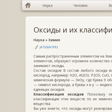
Наука
Человек
В
Оксиды и их классиф
Наука
»
Химия
JATUSIA1992
Самым распространенным элементом на Земле
элементов, образуют огромное количество 
занимают оксиды.
Состав оксидов В состав любого оксида в
кислород, например: Н2О, Al2O3, Р2О5, CuO,
химическая формула — ЭxOy, где буква Э об
— символ кислорода, а буквы x и y — индек
единицах оксидов.
Классификация оксидов
Поскольку о
классификации этих веществ по их химичес
вещества.
Вы уже знаете, что оксиды могут реагирова