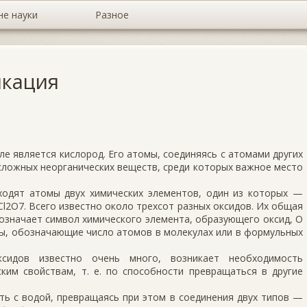
не науки
Разное
икация
 является кислород. Его атомы, соединяясь с атомами других
сложных неорганических веществ, среди которых важное место
ходят атомы двух химических элементов, один из которых —
 Cl2O7. Всего известно около трехсот разных оксидов. Их общая
означает символ химического элемента, образующего оксид, О
сы, обозначающие число атомов в молекулах или в формульных
ксидов известно очень много, возникает необходимость
ким свойствам, т. е. по способности превращаться в другие
ть с водой, превращаясь при этом в соединения двух типов —