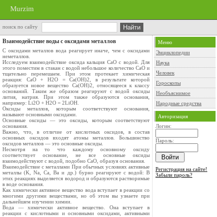
Murzim
поиск по сайту
Взаимодействие воды с оксидами металлов
Меню
С оксидами металлов вода реагирует иначе, чем с оксидами
Энциклопедии
неметаллов.
Исследуем взаимодействие оксида кальция CaO с водой. Для
Наука
этого поместим в стакан с водой небольшое количество CaO и
Человек
тщательно перемешаем. При этом протекает химическая
реакция: CaO + H2O = Ca(OH)2, в результате которой
Гороскопы
образуется новое вещество Ca(OH)2, относящееся к классу
оснований. Таким же образом реагируют с водой оксиды
Необъяснимое
лития, натрия. При этом также образуются основания,
например: Li2O + H2O = 2LiOH.
Народные средства
Оксиды металлов, которым соответствуют основания,
называют основными оксидами.
Авторизация
Основные оксиды — это оксиды, которым соответствуют
основания.
Логин:
Важно, что, в отличие от кислотных оксидов, в состав
основных оксидов входят атомы металлов. Большинство
Пароль:
оксидов металлов — это основные оксиды.
Несмотря на то что каждому основному оксиду
соответствует основание, не все основные оксиды
взаимодействуют с водой, подобно CaO, образуя основания.
Взаимодействие с металлами При обычных условиях активные
Регистрация на сайте!
металлы (K, Na, Ca, Ba и др.) бурно реагируют с водой: В
Забыли пароль?
этих реакциях выделяется водород и образуются растворимые
в воде основания.
Как химически активное вещество вода вступает в реакции со
многими другими веществами, но об этом вы узнаете при
дальнейшем изучении химии.
Вода — химически активное вещество. Она вступает в
реакции с кислотными и основными оксидами, активными