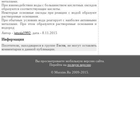
металлами.
При взаимодействии воды с большинством кислотных оксидов
образуются соответствующие кислоты.
Некоторые основные оксиды при реакции с водой образуют
растворимые основания.
При обычных условиях вода реагирует с наиболее активными
металлами. При этом образуются растворимые основания и
водород
Автор -
jatusia1992
, дата - 8.11.2015
Информация
Посетители, находящиеся в группе
Гости
, не могут оставлять
комментарии к данной публикации.
Вы просматриваете мобильную версию сайта.
Перейти на
полную версию
© Murzim.Ru 2009-2015.