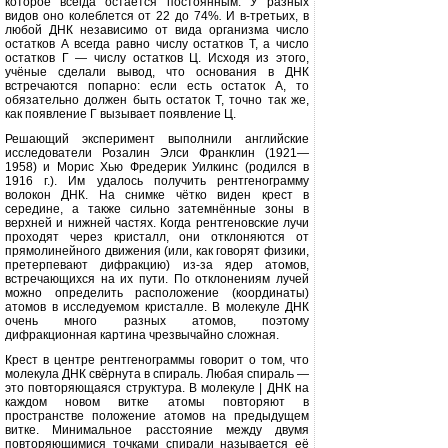
которое всегда оста­ётся постоянным. У разных
видов оно колеблется от 22 до 74%
.
И в-третьих, в
любой ДНК независимо от вида ор­ганизма число
остатков А всегда рав­но числу остатков Т, а число
остатков Г — числу остатков Ц. Исходя из это­го,
учёные сделали вывод, что основа­ния в ДНК
встречаются попарно: если есть остаток А, то
обязательно должен быть остаток Т, точно так же,
как по­явление Г вызывает появление Ц.
Решающий эксперимент выполни­ли английские
исследователи Розалин Элси Франклин (1921—
1958) и Морис Хью Фредерик Уилкинс (родился в
1916 г.). Им удалось получить рентге­нограмму
волокон ДНК. На снимке чётко виден крест в
середине, а также сильно затемнённые зоны в
верхней и нижней частях. Когда рентгеновские лучи
проходят через кристалл, они от­клоняются от
прямолинейного движе­ния (или, как говорят физики,
претер­певают дифракцию) из-за ядер атомов,
встречающихся на их пути. По откло­нениям лучей
можно определить рас­положение (координаты)
атомов в исследуемом кристалле. В молекуле ДНК
очень много разных атомов, по­этому
дифракционная картина чрез­вычайно сложная.
Крест в центре рентгенограммы го­ворит о том, что
молекула ДНК свёрнута в спираль. Любая спираль —
это повторяющаяся структура. В молекуле | ДНК на
каждом новом витке атомы по­вторяют в
пространстве положение атомов на предыдущем
витке. Мини­мальное расстояние между двумя
повторяющимися точками спирали называется её