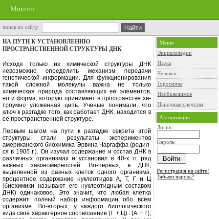
Murzim
поиск по сайту
НА ПУТИ К УСТАНОВЛЕНИЮ
Меню
ПРОСТРАНСТВЕННОЙ СТРУКТУРЫ ДНК
Энциклопедии
Наука
Исходя только из химической струк­туры ДНК
невозможно определить механизм передачи
Человек
генетической ин­формации. Для функционирования
Гороскопы
такой сложной молекулы важна не только
химическая природа состав­ляющих её элементов,
Необъяснимое
но и форма, ко­торую принимает в пространстве хи­
Народные средства
троумно уложенная цепь. Учёные понимали, что
ключ к разгадке того, как работает ДНК, находится в
Авторизация
её про­странственной структуре.
Логин:
Первым шагом на пути к разгадке секрета этой
структуры стали резуль­таты экспериментов
Пароль:
американского биохимика Эрвина Чаргаффа (родил­
ся в 1905 г.). Он изучал содержание и состав ДНК в
различных организмах и установил в 40-х гг. ряд
важных за
кономерностей. Во-первых, в ДНК,
Регистрация на сайте!
выделенной из разных клеток одного организма,
Забыли пароль?
процентное содержание нуклеотидов А, Т, Г и Ц
(биохимики называют его нуклеотидным составом
ДНК) одинаковое. Это значит, что лю­бая клетка
содержит полный набор информации обо всём
организме. Во-вторых, у каждого биологического
вида своё характерное соотношение (Г + Ц) : (А + Т),