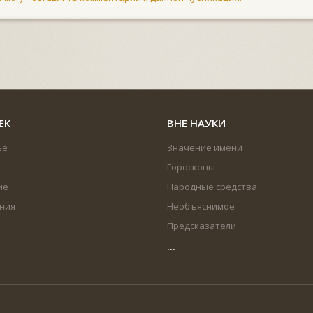
ЕК
ВНЕ НАУКИ
ье
Значение имени
Гороскопы
ие
Народные средства
ния
Необъяснимое
Предсказатели
...