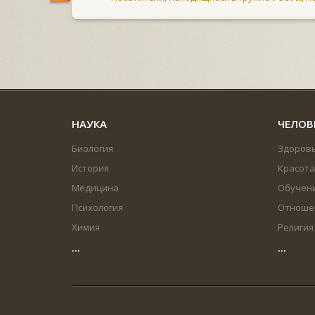
НАУКА
ЧЕЛОВ
Биология
Здоров
История
Красота
Медицина
Обучен
Психология
Отноше
Химия
Религия
...
...