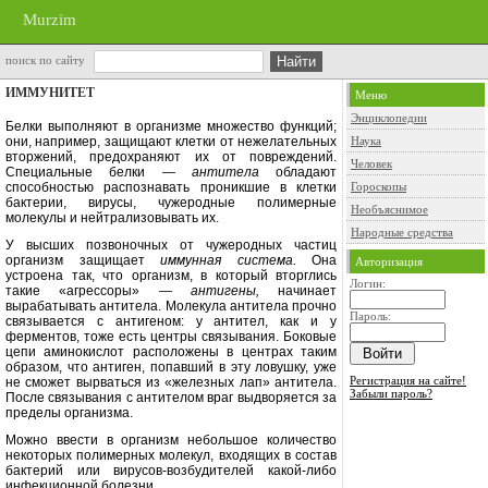
Murzim
поиск по сайту
ИММУНИТЕТ
Меню
Энциклопедии
Белки выполняют в организме мно­жество функций;
они, например, за­щищают клетки от нежелательных
Наука
вторжений, предохраняют их от по­вреждений.
Человек
Специальные белки —
антитела
обладают
способностью распознавать проникшие в клетки
Гороскопы
бактерии, вирусы, чужеродные поли­мерные
Необъяснимое
молекулы и нейтрализовывать их.
Народные средства
У высших позвоночных от чуже­родных частиц
организм защищает
иммунная система.
Она
Авторизация
устроена так, что организм, в который вторг­лись
Логин:
такие «агрессоры» —
антигены,
начинает
вырабатывать антитела. Молекула антитела прочно
Пароль:
связыва­ется с антигеном: у антител, как и у
ферментов, тоже есть центры связы­вания. Боковые
цепи аминокислот расположены в центрах таким
обра­зом, что антиген, попавший в эту ло­вушку, уже
Регистрация на сайте!
не сможет вырваться из «железных лап» антитела.
Забыли пароль?
После свя­зывания с антителом враг выдворяет­ся за
пределы организма.
Можно ввести в организм неболь­шое количество
некоторых полимер­ных молекул, входящих в состав
бак­терий или вирусов-возбудителей какой-либо
инфекционной болезни.