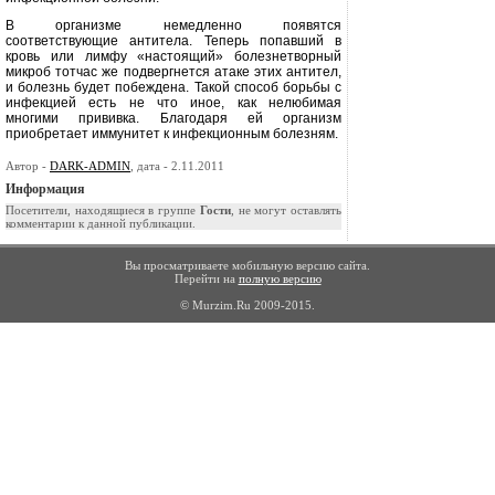
В организме немедленно появятся
соответствующие антитела. Теперь попавший в
кровь или лимфу «насто­ящий» болезнетворный
микроб тот­час же подвергнется атаке этих анти­тел,
и болезнь будет побеждена. Такой способ борьбы с
инфекцией есть не что иное, как нелюбимая
многими прививка. Благодаря ей организм
приобретает иммунитет к инфекци­онным болезням.
Автор -
DARK-ADMIN
, дата - 2.11.2011
Информация
Посетители, находящиеся в группе
Гости
, не могут оставлять
комментарии к данной публикации.
Вы просматриваете мобильную версию сайта.
Перейти на
полную версию
© Murzim.Ru 2009-2015.