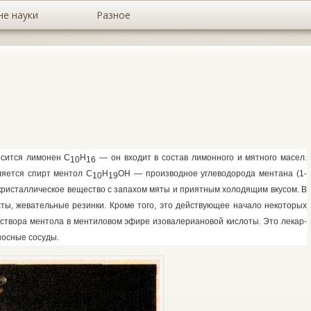
не науки
Разное
осится лимонен С
Н
— он входит в состав лимонного и мятно­го масел.
10
16
ляется спирт ментол С
Н
ОН — производное угле­водорода ментана (1-
10
19
кристаллическое вещество с запахом мяты и приятным холодящим вкусом. В
сты, жевательные ре­зинки. Кроме того, это действующее начало некоторых
с­твора ментола в ментиловом эфире изовалериановой кислоты. Это лекар­
носные сосуды.