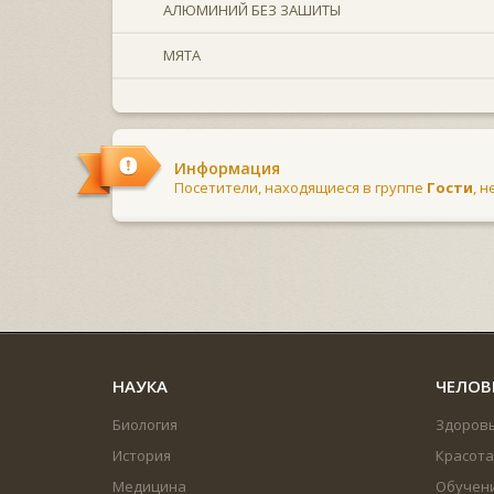
АЛЮМИНИЙ БЕЗ ЗАШИТЫ
МЯТА
Информация
Посетители, находящиеся в группе
Гости
, 
НАУКА
ЧЕЛОВ
Биология
Здоров
История
Красота
Медицина
Обучен