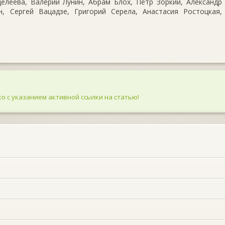
елеева, Валерий Лунин, Абрам Блох, Пётр Зоркий, Александр
, Сергей Вацадзе, Григорий Серела, Анастасия Ростоцкая,
о с указанием активной ссылки на статью!