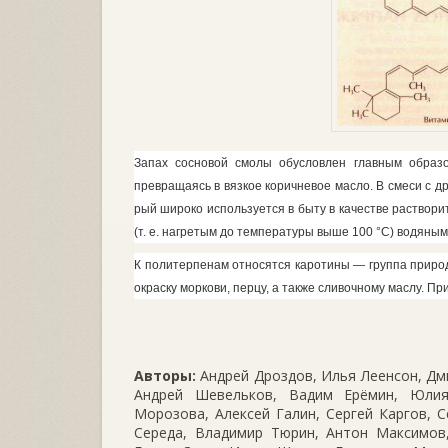
Запах сосновой смолы обусловлен главным обра
превращаясь в вязкое коричневое масло. В смеси с д
рый широко используется в быту в ка­честве раствори
(т. е. нагретым до температуры выше 100 °С) водяным
К политерпенам относятся кароти­ны — группа природ
окраску морко­ви, перцу, а также сливочному маслу. П
Авторы:
Андрей Дроздов, Илья Леенсон, Дми
Андрей Шевельков, Вадим Ерёмин, Юлия
Морозова, Алексей Галин, Сергей Каргов, С
Середа, Владимир Тюрин, Антон Максимов,