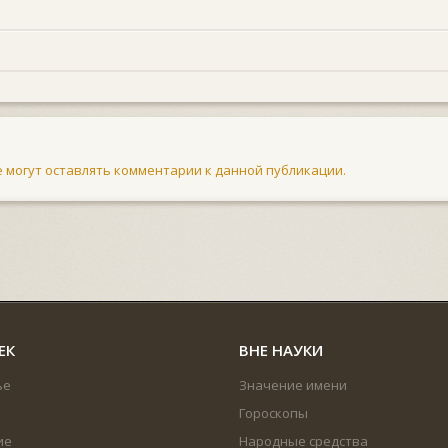
не могут оставлять комментарии к данной публикации.
ЕК
ВНЕ НАУКИ
ье
Значение имени
Гороскопы
ие
Народные средства