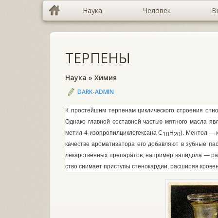
Наука
Человек
В
ТЕРПЕНЫ
Наука
»
Химия
DARK-ADMIN
К простейшим терпенам циклического строения отн
Однако главной составной частью мятного масла яв
метил-4-изопропилциклогексана С
Н
). Ментол — 
10
20
качестве ароматизатора его добав­ляют в зубные па
лекарственных пре­паратов, например валидола — ра
ство снимает приступы стенокардии, расширяя крове