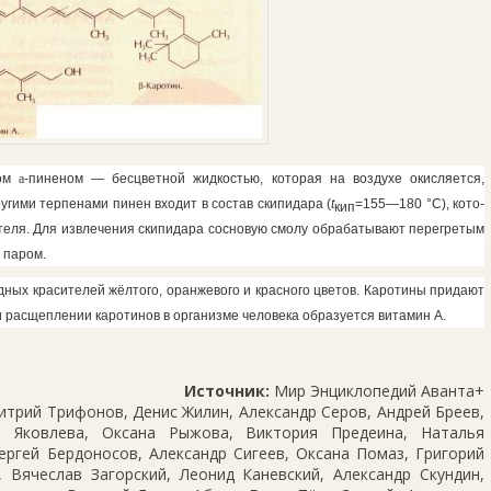
зом
a
-пиненом — бес­цветной жидкостью, которая на возду­хе окисляется,
ругими терпенами пинен входит в состав скипидара (
t
=155—180 °С), кото­
кип
теля. Для
извлечения скипидара сосновую смолу обрабатывают перегретым
 паром.
ных красителей жёлтого, оранжевого и красного цве­тов. Каротины придают
ри расщеплении каротинов в орга­низме человека образуется витамин А.
Источник:
Мир Энциклопедий Аванта+
трий Трифонов, Денис Жилин, Александр Серов, Андрей Бреев,
 Яковлева, Оксана Рыжова, Виктория Предеина, Наталья
ергей Бердоносов, Александр Сигеев, Оксана Помаз, Григорий
 Вячеслав Загорский, Леонид Каневский, Александр Скундин,