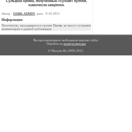
Сульфид хрома, полученный «сухим» путём,
химически инертен.
Автор -
DARK-ADMIN
, дата - 9.10.2011
Информация
Посетители, находящиеся в группе
Гости
, не могут оставлять
комментарии к данной публикации.
Вы просматриваете мобильную версию сайта.
Перейти на
полную версию
© Murzim.Ru 2009-2015.