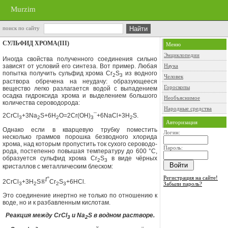
Murzim
поиск по сайту
СУЛЬФИД XPOMA(III)
Меню
Энциклопедии
Иногда свойства полученного соеди­нения сильно
зависят от условий его синтеза. Вот пример. Любая
Наука
попытка получить сульфид хрома
Cr
S
из вод­ного
2
3
Человек
раствора обречена на неудачу: образующееся
Гороскопы
вещество легко разла­гается водой с выпадением
осадка гидроксида хрома и выделением боль­шого
Необъяснимое
количества сероводорода:
Народные средства
2CrCl
+3Na
S+6H
O=2Cr(OH)
¯
+
6NaCl
+
3H
S
.
3
2
2
3
2
Авторизация
Однако если в кварцевую трубку поместить
Логин:
несколько граммов порош­ка безводного хлорида
хрома, над ко­торым пропустить ток сухого сероводо­
Пароль:
рода, постепенно повышая температуру до 600 °С,
образуется сульфид хрома
Cr
S
в виде чёрных
2
3
кристаллов с метал­лическим блеском:
Регистрация на сайте!
t
°
2CrCl
+3H
S
®
Cr
S
+6HCl.
Забыли пароль?
3
2
2
3
Это соединение инертно не только по отношению к
воде, но и к разбав­ленным кислотам.
Реакция между
CrCl
и
Na
S
в водном растворе.
3
2