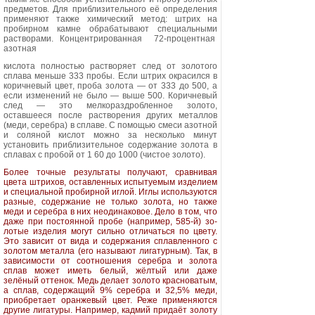
предметов. Для при­близительного её определения
приме­няют также химический метод: штрих на
пробирном камне обрабатывают специальными
растворами. Концент­рированная
72-процентная
азотная
кислота полностью растворяет след от золотого
сплава меньше 333 пробы. Если штрих окрасился в
коричневый цвет, проба золота — от 333 до 500, а
если изменений не было — выше 500. Коричневый
след — это мелко­раздробленное золото,
оставшееся после растворения других металлов
(меди, серебра) в сплаве. С помощью смеси азотной
и соляной кислот мож­но за несколько минут
установить приблизительное содержание золота в
сплавах с пробой от 1 60 до 1000 (чистое золото).
Более точные результаты получают, сравнивая
цвета штрихов, оставленных испытуемым изделием
и специальной пробирной иглой. Иглы используются
разные, содержание не только золота, но также
меди и серебра в них неоди­наковое. Дело в том, что
даже при по­стоянной пробе (например, 585-й) зо­
лотые изделия могут сильно отличаться по цвету.
Это зависит от вида и содер­жания сплавленного с
золотом метал­ла (его называют лигатурным). Так, в
зависимости от соотношения серебра и золота
сплав может иметь белый, жёлтый или даже
зелёный оттенок. Медь делает золото красноватым,
а сплав, содержащий 9% серебра и 32,5% меди,
приобретает оранжевый цвет. Реже применяются
другие лига­туры. Например, кадмий придаёт золо­ту