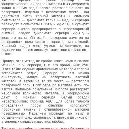
которая представляет со­бой раствор 3 мл
концентрированной серной кислоты и 3 г дихромата
калия в 32 мл воды. Каплю раствора наносят на
поверхность изделия в незаметном месте. Под
действием смеси серной кислоты и сильного
окислителя — дихромата калия — медь и серебро
пере­ходят в сульфаты
CuSO
и
Ag
SO
, a
сульфат
4
2
4
серебра быстро превращает­ся в нерастворимый
рыхлый осадок ди­хромата серебра
Ag
Cr
O
2
2
7
красного цвета. Он особенно хорошо заметен на
поверхности, если каплю осторожно смыть водой.
Красный осадок легко удалить механически, на
изделии оста­нется лишь чуть заметное светлое пят­
нышко.
Правда, этот метод не срабатыва­ет, когда в сплаве
меньше 25 % сере­бра, т. е. его проба ниже 250.
(Хотя та­кие бедные драгоценным металлом сплавы
встречаются редко.) Серебро в нём можно
обнаружить, капнув на по­верхность азотной
кислотой, а затем на то же место — раствором
поваренной соли. Если серебро в сплаве есть, по­
явится молочное помутнение: кислота растворяет
небольшое количество ме­талла, а хлорид-ионы
дают с ионами се­ребра белый осадок
нерастворимого хлорида
AgCl.
Для более точного
опре­деления пробы ювелиры используют
пробирный камень с отшлифованной матовой
поверхностью. Изделием про­водят по нему и
оставленный след сравнивают с цветом штрихов от
эта­лонных сплавов известной пробы.
Таким же способом устанавливают и пробу золотых