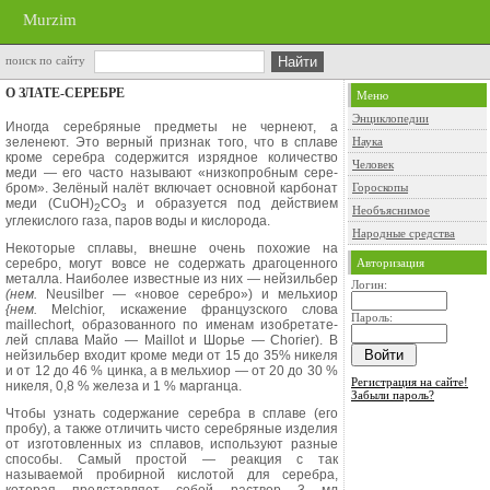
Murzim
поиск по сайту
О ЗЛАТЕ-СЕРЕБРЕ
Меню
Энциклопедии
Иногда серебряные предметы не чер­неют, а
зеленеют. Это верный признак того, что в сплаве
Наука
кроме серебра содер­жится изрядное количество
Человек
меди — его часто называют «низкопробным сере­
бром». Зелёный налёт включает основ­ной карбонат
Гороскопы
меди (CuОН)
СО
и об­разуется под действием
2
3
Необъяснимое
углекислого газа, паров воды и кислорода.
Народные средства
Некоторые сплавы, внешне очень похожие на
Авторизация
серебро, могут вовсе не содержать драгоценного
металла. Наиболее известные из них — нейзиль­бер
Логин:
(нем.
Neusilber
— «новое сереб­ро») и мельхиор
{нем.
Melchior,
иска­жение французского слова
Пароль:
maillechort,
образованного по именам изобретате­
лей сплава Майо —
Maillot
и Шорье —
Chorier).
В
нейзильбер входит кроме меди от 15 до 35% никеля
и от 12 до 46 % цинка, а в мельхиор — от 20 до 30 %
Регистрация на сайте!
никеля, 0,8 % железа и 1 % марганца.
Забыли пароль?
Чтобы узнать содержание серебра в сплаве (его
пробу), а также отличить чисто серебряные изделия
от изготов­ленных из сплавов, используют разные
способы. Самый простой — реакция с так
называемой пробирной кислотой для серебра,