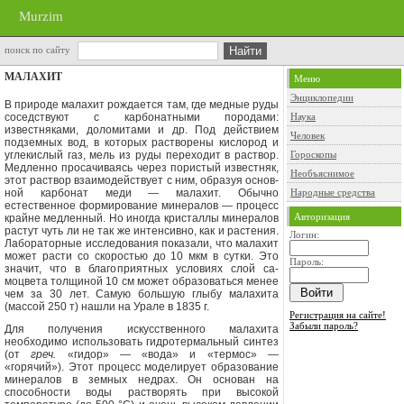
Murzim
поиск по сайту
МАЛАХИТ
Меню
Энциклопедии
В природе малахит рождается там, где медные руды
соседствуют с карбонат­ными породами:
Наука
известняками, доломи­тами и др. Под действием
Человек
подземных вод, в которых растворены кислород и
углекислый газ, мель из руды переходит в раствор.
Гороскопы
Медленно просачиваясь че­рез пористый известняк,
Необъяснимое
этот раствор взаимодействует с ним, образуя основ­
ной карбонат меди — малахит. Обыч­но
Народные средства
естественное формирование мине­ралов — процесс
Авторизация
крайне медленный. Но иногда кристаллы минералов
растут чуть ли не так же интенсивно, как и растения.
Логин:
Лабораторные исследования по­казали, что малахит
может расти со ско­ростью до 10 мкм в сутки. Это
Пароль:
значит, что в благоприятных условиях слой са­
моцвета толщиной 10 см может образо­ваться менее
чем за 30 лет. Самую боль­шую глыбу малахита
(массой 250 т) нашли на Урале в 1835 г.
Регистрация на сайте!
Забыли пароль?
Для получения искусственного ма­лахита
необходимо использовать гидро­термальный синтез
(от
греч.
«гидор» — «вода» и «термос» —
«горячий»). Этот процесс моделирует образование
мине­ралов в земных недрах. Он основан на
способности воды растворять при высо­кой