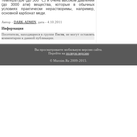
температуре (до 500 °С) и очень вы
соком давлении
(до 3000 атм) вещества, которые в обычных
условиях прак­тически нерастворимы, например,
основной карбонат меди.
Автор -
DARK-ADMIN
, дата - 4.10.2011
Информация
Посетители, находящиеся в группе
Гости
, не могут оставлять
комментарии к данной публикации.
Вы просматриваете мобильную версию сайта.
Перейти на
полную версию
© Murzim.Ru 2009-2015.