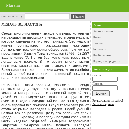
Murzim
поиск по сайту
МЕДАЛЬ ВОЛЛАСТОНА
Меню
Энциклопедии
Среди многочисленных знаков отличия, которыми
награждают выдающих­ся учёных, есть одна медаль,
Наука
которая сделана из чистого палладия. Это ме­даль
Человек
имени Волластона, присуждаемая ежегодно
Лондонским геологическим обществом. Чем же так
Гороскопы
прославился Уильям Хайд Волластон (1766—1828)?
Необъяснимое
Ещё в конце
XVIII
в. он был мало кому известным
лондонским врачом. В то время многие врачи
Народные средства
являлись также аптекарями, а значит, и химиками.
Авторизация
Волластон оказался неплохим химиком, он изобрёл
новый способ изготовле­ния платиновой посуды и
Логин:
наладил её производство.
Пароль:
Разбогатев таким образом, Волластон навсегда
оставил медицинскую практику и посвятил себя
химии и минералогии. Его основной научной за­
дачей стало выделение платины из руд и её
Регистрация на сайте!
очистка. В ходе исследований Волластон отделял и
Забыли пароль?
анализировал все примеси. Результатом этих работ
стало открытие палладия и родия. Родий учёный
назвал так по розовому цвету его солей (от
греч.
«родон» — «роза»), а палладий получил своё имя в
честь недавно открытой немецким астрономом
Генрихом Ольберсом ма­лой планеты Паллады