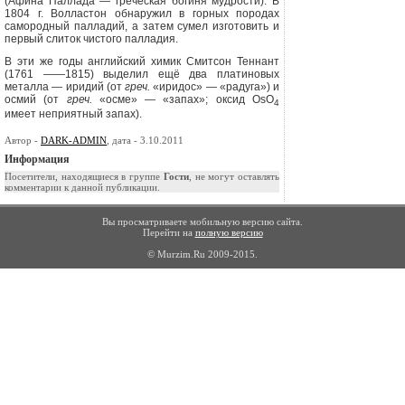
(Афина Паллада — греческая богиня мудрости). В
1804 г. Волластон обнаружил в горных породах
самородный палладий, а затем сумел изготовить и
первый слиток чистого палладия.
В эти же годы английский химик Смитсон Теннант
(1761 ——1815) выде­лил ещё два платиновых
металла — иридий (от
греч.
«иридос» — «радуга») и
осмий (от
греч.
«осме» — «запах»; оксид
OsO
4
имеет неприятный запах).
Автор -
DARK-ADMIN
, дата - 3.10.2011
Информация
Посетители, находящиеся в группе
Гости
, не могут оставлять
комментарии к данной публикации.
Вы просматриваете мобильную версию сайта.
Перейти на
полную версию
© Murzim.Ru 2009-2015.