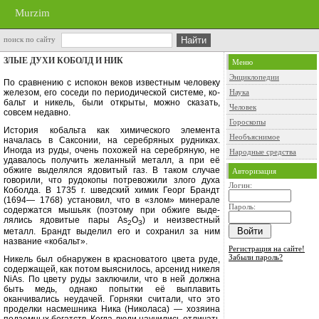
Murzim
поиск по сайту
ЗЛЫЕ ДУХИ КОБОЛД И НИК
Меню
Энциклопедии
По сравнению с испокон веков из­вестным человеку
железом, его сосе­ди по периодической системе, ко­
Наука
бальт и никель, были открыты, можно сказать,
Человек
совсем недавно.
Гороскопы
История кобальта как химическо­го элемента
Необъяснимое
началась в Саксонии, на серебряных рудниках.
Иногда из руды, очень похожей на серебряную, не
Народные средства
удавалось получить желанный ме­талл, а при её
обжиге выделялся ядо­витый газ. В таком случае
Авторизация
говорили, что рудокопы потревожили злого ду­ха
Логин:
Коболда. В 1735 г. шведский химик Георг Брандт
(1694— 17б8) установил, что в «злом» минерале
Пароль:
содержатся мышьяк (поэтому при обжиге выде­
лялись ядовитые пары
As
O
)
и неиз­вестный
2
3
металл. Брандт выделил его и сохранил за ним
название «ко­бальт».
Регистрация на сайте!
Забыли пароль?
Никель был обнаружен в краснова­того цвета руде,
содержащей, как по­том выяснилось, арсенид никеля
NiAs.
По цвету руды заключили, что в ней должна
быть медь, однако попытки её выплавить
оканчивались неудачей. Горняки считали, что это
проделки насмешника Ника (Николаса) — хозя­ина