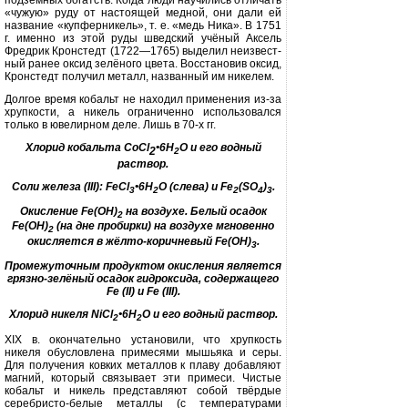
подземных богатств. Когда люди научились отличать
«чужую» руду от настоящей медной, они дали ей
назва­ние «купферникель», т. е. «медь Ника». В 1751
г. именно из этой руды швед­ский учёный Аксель
Фредрик Кронстедт (1722—1765) выделил неизвест­
ный ранее оксид зелёного цвета. Восстановив оксид,
Кронстедт полу­чил металл, названный им никелем.
Долгое время кобальт не находил применения из-за
хрупкости, а никель ограниченно использовался
только в ювелирном деле. Лишь в 70-х гг.
Хлорид кобальта
СоС
l
•6Н
О
и его водный
2
2
раствор.
Соли железа
(III):
FeCl
•6Н
О (слева) и
Fe
(SO
)
.
3
2
2
4
3
Окисление
Fe(OH)
на воздухе. Белый осадок
2
Fe(OH)
(на дне пробирки) на воздухе мгновенно
2
окисляется в жёлто-коричневый
Fe(OH)
.
3
Промежуточным продуктом окисления является
грязно-зелёный осадок гидроксида, содержащего
Fe (II)
и
Fe (III).
Хлорид никеля
NiCl
•6Н
О
и его водный раствор.
2
2
XIX
в. окончательно установили, что хрупкость
никеля обусловлена приме­сями мышьяка и серы.
Для получения ковких металлов к плаву добавляют
магний, который связывает эти при­меси. Чистые
кобальт и никель пред­ставляют собой твёрдые
серебристо-белые металлы (с температурами