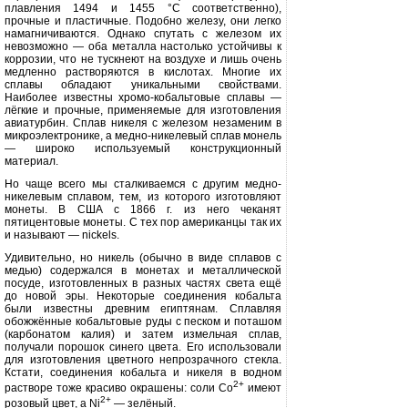
плавления 1494 и 1455 °С соответст­венно),
прочные и пластичные. По­добно железу, они легко
намагничива­ются. Однако спутать с железом их
невозможно — оба металла настоль­ко устойчивы к
коррозии, что не туск­неют на воздухе и лишь очень
медлен­но растворяются в кислотах. Многие их
сплавы обладают уникальными свойствами.
Наиболее известны хро­мо-кобальтовые сплавы —
лёгкие и прочные, применяемые для изготов­ления
авиатурбин. Сплав никеля с железом незаменим в
микроэлектро­нике, а медно-никелевый сплав монель
— широко используемый конст­рукционный
материал.
Но чаще всего мы сталкиваемся с другим медно-
никелевым сплавом, тем, из которого изготовляют
моне­ты. В США с 1866 г. из него чеканят
пятицентовые монеты. С тех пор аме­риканцы так их
и называют —
nickels.
Удивительно, но никель (обычно в виде сплавов с
медью) содержался в монетах и металлической
посуде, из­готовленных в разных частях света ещё
до новой эры. Некоторые соеди­нения кобальта
были известны древ­ним египтянам. Сплавляя
обожжённые
кобальтовые руды с песком и поташом
(карбонатом калия) и затем измельчая сплав,
получали порошок синего цве­та. Его использовали
для изготовления цветного непрозрачного стекла.
Кста­ти, соединения кобальта и никеля в водном
2+
растворе тоже красиво окра­шены: соли Со
имеют
2+
розовый цвет,
a Ni
— зелёный.