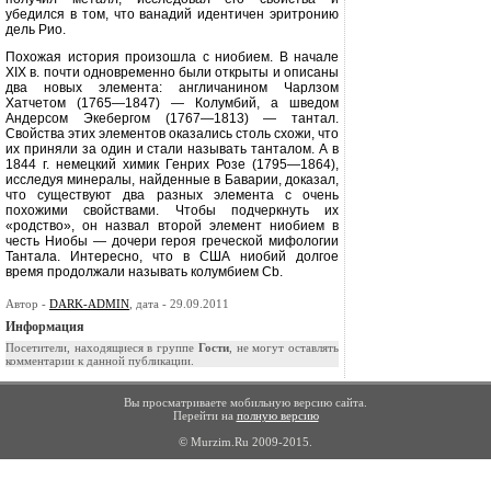
убедился в том, что ванадий иден­тичен эритронию
дель Рио.
Похожая история произошла с ниобием. В начале
XIX
в. почти од­новременно были открыты и описаны
два новых элемента: англичанином Чарлзом
Хатчетом (1765—1847) — Колумбий, а шведом
Андерсом Экебергом (1767—1813) — тантал.
Свойства этих элементов оказались столь схо­жи, что
их приняли за один и стали называть танталом. А в
1844 г. немец­кий химик Генрих Розе (1795—1864),
исследуя минералы, найденные в Баварии, доказал,
что существуют два разных элемента с очень
похожими свойствами. Чтобы подчеркнуть их
«родство», он назвал второй элемент ниобием в
честь Ниобы — дочери ге­роя греческой мифологии
Тантала. Интересно, что в США ниобий дол­гое
время продолжали называть колумбием С
b
.
Автор -
DARK-ADMIN
, дата - 29.09.2011
Информация
Посетители, находящиеся в группе
Гости
, не могут оставлять
комментарии к данной публикации.
Вы просматриваете мобильную версию сайта.
Перейти на
полную версию
© Murzim.Ru 2009-2015.