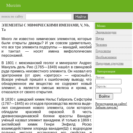
Murzim
поиск по сайту
ЭЛЕМЕНТЫ С МИФИЧЕСКИМИ ИМЕНАМИ, V, Nb,
Меню
Та
Энциклопедии
Наука
Много ли известно химических эле­ментов, которые
были открыты дваж­ды? И уж совсем удивительно,
Человек
что все три элемента подгруппы — ванадий, ниобий
Гороскопы
и тантал — носят имена ми­фологических
персонажей.
Необъяснимое
В 1801 г. мексиканский геолог и минералог Андрес
Народные средства
Мануэль дель Рио (1765—1849) нашёл в свинцовой
руде примесь неизвестного элемента. Он назвал его
Авторизация
эритронием (от
греч.
«эритрос» — «красный»).
Логин:
Вскоре учёный пришёл к ошибочному выводу, что
об­наруженное им вещество не содержит новый
Пароль:
элемент, а является смесью же­леза и хрома, и
отказался от своего от­крытия.
В 1830 г. шведский химик Нильс Габриэль Сефстрём
(1787—1845) из отходов производства железа выде­
Регистрация на сайте!
Забыли пароль?
лил соединения нового элемента, со­ли которого
обладали красивой окра­ской. В честь
древнескандинавской богини красоты Ванадис
учёный на­звал элемент ванадием. И только в 1869 г.
английский химик Генри Эн­филд Роско
взаимодействием хло­рида ванадия(Ш) с водородом
полу­чил металл, исследовал его свойства и