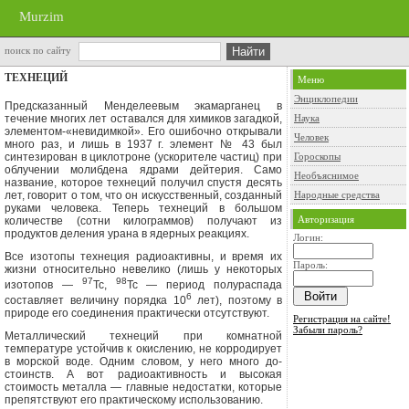
Murzim
поиск по сайту
ТЕХНЕЦИЙ
Меню
Энциклопедии
Предсказанный Менделеевым экамарганец в
течение многих лет оставал­ся для химиков загадкой,
Наука
элементом-«невидимкой». Его ошибочно откры­вали
Человек
много раз, и лишь в 1937 г. элемент № 43 был
синтезирован в цик­лотроне (ускорителе частиц) при
Гороскопы
облучении молибдена ядрами дейтерия. Само
Необъяснимое
название, которое технеций получил спустя десять
лет, говорит о том, что он искусственный, созданный
Народные средства
руками человека. Теперь технеций в большом
Авторизация
количестве (сотни килограммов) получают из
продуктов деле­ния урана в ядерных реакциях.
Логин:
Все изотопы технеция радиоактивны, и время их
Пароль:
жизни относитель­но невелико (лишь у некоторых
97
98
изотопов —
Тс,
Тс — период полурас­пада
6
составляет величину порядка 10
лет), поэтому в
природе его соеди­нения практически отсутствуют.
Регистрация на сайте!
Забыли пароль?
Металлический технеций при комнатной
температуре устойчив к окис­лению, не корродирует
в морской воде. Одним словом, у него много до­
стоинств. А вот радиоактивность и высокая
стоимость металла — глав­ные недостатки, которые
препятствуют его практическому использованию.