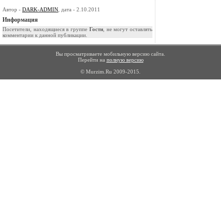
Автор -
DARK-ADMIN
, дата - 2.10.2011
Информация
Посетители, находящиеся в группе
Гости
, не могут оставлять
комментарии к данной публикации.
Вы просматриваете мобильную версию сайта.
Перейти на
полную версию
© Murzim.Ru 2009-2015.